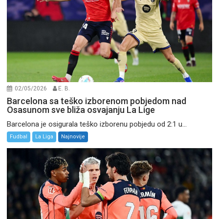
02/05/2026
E. B.
Barcelona sa teško izborenom pobjedom nad
Osasunom sve bliža osvajanju La Lige
Barcelona je osigurala teško izborenu pobjedu od 2:1 u...
Fudbal
La Liga
Najnovije