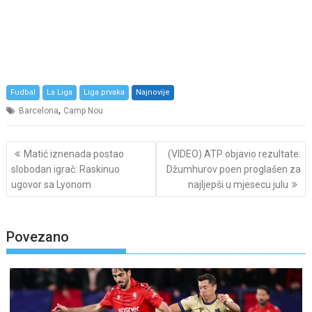
Fudbal
La Liga
Liga prvaka
Najnovije
,
Barcelona
Camp Nou
Post
Matić iznenada postao
(VIDEO) ATP objavio rezultate:
navigation
slobodan igrač: Raskinuo
Džumhurov poen proglašen za
ugovor sa Lyonom
najljepši u mjesecu julu
Povezano