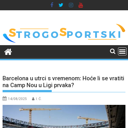
Skip
to
content
Barcelona u utrci s vremenom: Hoće li se vratiti
na Camp Nou u Ligi prvaka?
14/08/2025
I. Ć.