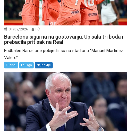
01/02/2026
I. Ć.
Barcelona sigurna na gostovanju: Upisala tri boda i
prebacila pritisak na Real
Fudbaleri Barcelone pobijedili su na stadionu “Manuel Martinez
Valero”...
Fudbal
La Liga
Najnovije