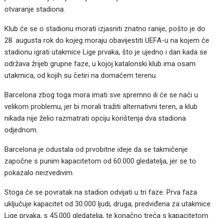
otvaranje stadiona.
Klub će se o stadionu morati izjasniti znatno ranije, pošto je do
28. augusta rok do kojeg moraju obavijestiti UEFA-u na kojem će
stadionu igrati utakmice Lige prvaka, što je ujedno i dan kada se
održava žrijeb grupne faze, u kojoj katalonski klub ima osam
utakmica, od kojih su četiri na domaćem terenu.
Barcelona zbog toga mora imati sve spremno ili će se naći u
velikom problemu, jer bi morali tražiti alternativni teren, a klub
nikada nije želio razmatrati opciju korištenja dva stadiona
odjednom.
Barcelona je odustala od prvobitne ideje da se takmičenje
započne s punim kapacitetom od 60.000 gledatelja, jer se to
pokazalo neizvedivim.
Stoga će se povratak na stadion odvijati u tri faze. Prva faza
uključuje kapacitet od 30.000 ljudi, druga, predviđena za utakmice
Lige prvaka, s 45.000 gledatelja, te konačno treća s kapacitetom