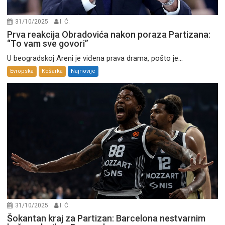
31/10/2025
I. Ć.
Prva reakcija Obradovića nakon poraza Partizana:
“To vam sve govori”
U beogradskoj Areni je viđena prava drama, pošto je...
Evropska
Košarka
Najnovije
31/10/2025
I. Ć.
Šokantan kraj za Partizan: Barcelona nestvarnim