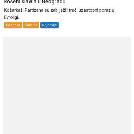
košem slavila u Beogradu
Košarkaši Partizana su zabilježili treći uzastopni poraz u
Evroligi....
Evropska
Košarka
Najnovije