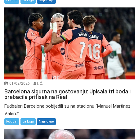
Fudbal
La Liga
Najnovije
01/02/2026
I. Ć.
Barcelona sigurna na gostovanju: Upisala tri boda i
prebacila pritisak na Real
Fudbaleri Barcelone pobijedili su na stadionu “Manuel Martinez
Valero”...
Fudbal
La Liga
Najnovije