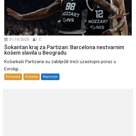
31/10/2025
I. Ć.
Šokantan kraj za Partizan: Barcelona nestvarnim
košem slavila u Beogradu
Košarkaši Partizana su zabilježili treći uzastopni poraz u
Evroligi....
Evropska
Košarka
Najnovije