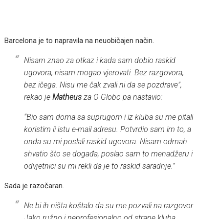
Barcelona je to napravila na neuobičajen način.
Nisam znao za otkaz i kada sam dobio raskid
ugovora, nisam mogao vjerovati. Bez razgovora,
bez ičega. Nisu me čak zvali ni da se pozdrave”,
rekao je
Matheus
za O Globo pa nastavio:
“Bio sam doma sa suprugom i iz kluba su me pitali
koristim li istu e-mail adresu. Potvrdio sam im to, a
onda su mi poslali raskid ugovora. Nisam odmah
shvatio što se događa, poslao sam to menadžeru i
odvjetnici su mi rekli da je to raskid saradnje.”
Sada je razočaran.
Ne bi ih ništa koštalo da su me pozvali na razgovor.
Jako ružno i neprofesionalno od strane kluba.