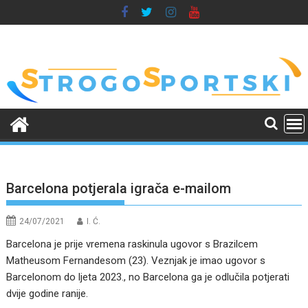
Skip
to
content
Barcelona potjerala igrača e-mailom
24/07/2021
I. Ć.
Barcelona je prije vremena raskinula ugovor s Brazilcem
Matheusom Fernandesom (23). Veznjak je imao ugovor s
Barcelonom do ljeta 2023., no Barcelona ga je odlučila potjerati
dvije godine ranije.