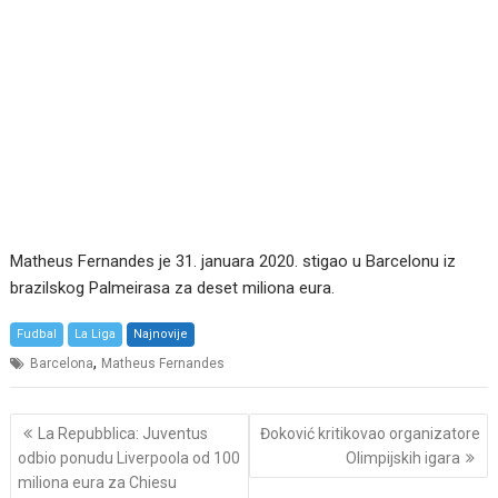
Matheus Fernandes je 31. januara 2020. stigao u Barcelonu iz
brazilskog Palmeirasa za deset miliona eura.
Fudbal
La Liga
Najnovije
,
Barcelona
Matheus Fernandes
Post
La Repubblica: Juventus
Đoković kritikovao organizatore
navigation
odbio ponudu Liverpoola od 100
Olimpijskih igara
miliona eura za Chiesu