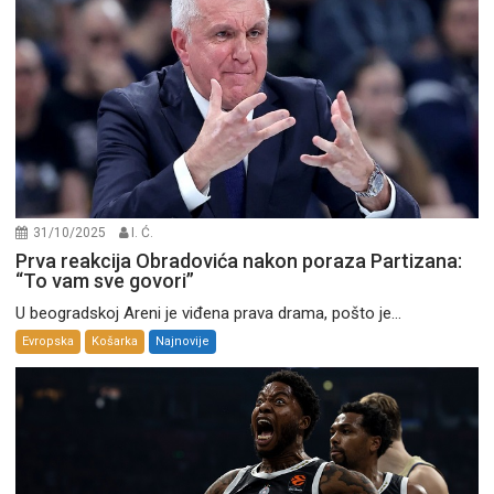
31/10/2025
I. Ć.
Prva reakcija Obradovića nakon poraza Partizana:
“To vam sve govori”
U beogradskoj Areni je viđena prava drama, pošto je...
Evropska
Košarka
Najnovije