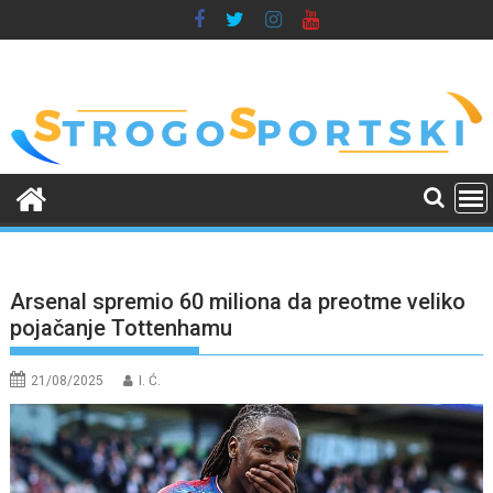
Skip
to
content
Arsenal spremio 60 miliona da preotme veliko
pojačanje Tottenhamu
21/08/2025
I. Ć.