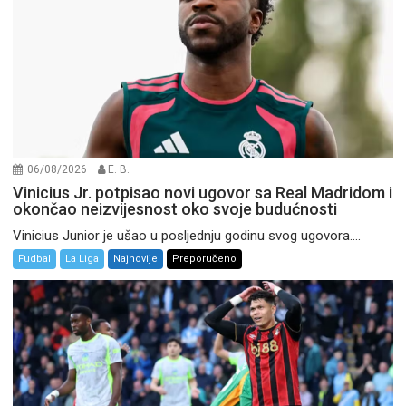
06/08/2026
E. B.
Vinicius Jr. potpisao novi ugovor sa Real Madridom i
okončao neizvijesnost oko svoje budućnosti
Vinicius Junior je ušao u posljednju godinu svog ugovora....
Fudbal
La Liga
Najnovije
Preporučeno