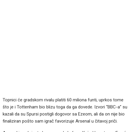
Topnici će gradskom rivalu platiti 60 miliona funti, uprkos tome
što je i Tottenham bio blizu toga da ga dovede. Izvori “BBC-a” su
kazali da su Spursi postigli dogovor sa Ezeom, ali da on nije bio
finaliziran pošto sam igrač favorizuje Arsenal u čitavoj priči.