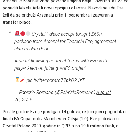
Arsenal je zabrinut zbog povrede koljena Kaija Havertza, a Eze će
ponuditi Mikelu Arteti novu opciju u ofanzivi. Navodi se i da Eze
želi da se pridruži Arsenalu prije 1. septembra i zatvaranja
transfer pijace.
Crystal Palace accept tonight £60m
package from Arsenal for Eberechi Eze, agreement
club to club done.
Arsenal finalising contract terms with Eze with
player keen on joining
#AFC
project.
pic.twitter.com/q77pkQ2JzT
— Fabrizio Romano (@FabrizioRomano)
August
20, 2025
Prošle godine Eze je postigao 14 golova, uključujući i pogodak u
finalu FA Cupa protiv Manchester Cityja (1:0). Eze je došao u
Crystal Palace 2020. godine iz QPR-a za 19,5 miliona funti, a