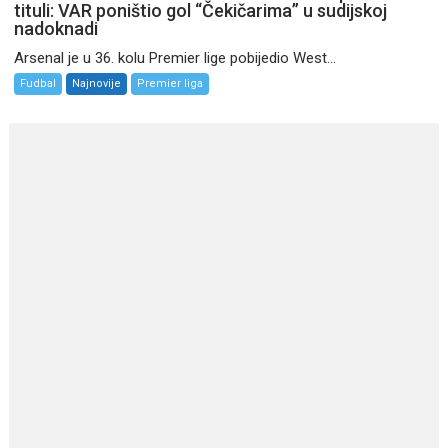
tituli: VAR poništio gol “Čekičarima” u sudijskoj
nadoknadi
Arsenal je u 36. kolu Premier lige pobijedio West...
Fudbal
Najnovije
Premier liga