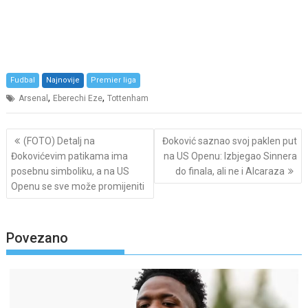
Fudbal
Najnovije
Premier liga
,
,
Arsenal
Eberechi Eze
Tottenham
Post
(FOTO) Detalj na
Đoković saznao svoj paklen put
navigation
Đokovićevim patikama ima
na US Openu: Izbjegao Sinnera
posebnu simboliku, a na US
do finala, ali ne i Alcaraza
Openu se sve može promijeniti
Povezano