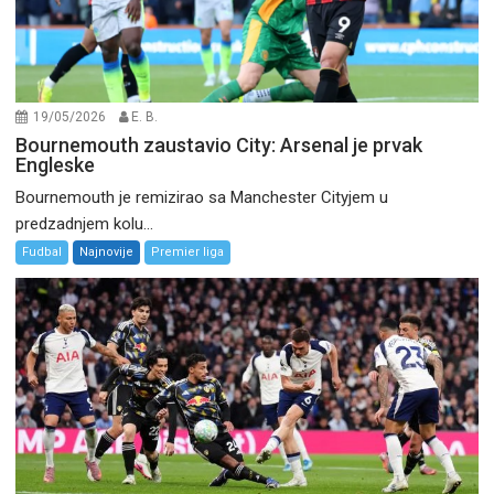
19/05/2026
E. B.
Bournemouth zaustavio City: Arsenal je prvak
Engleske
Bournemouth je remizirao sa Manchester Cityjem u
predzadnjem kolu...
Fudbal
Najnovije
Premier liga