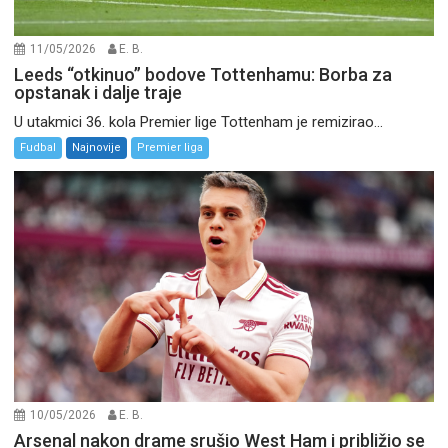
11/05/2026
E. B.
Leeds “otkinuo” bodove Tottenhamu: Borba za
opstanak i dalje traje
U utakmici 36. kola Premier lige Tottenham je remizirao...
Fudbal
Najnovije
Premier liga
10/05/2026
E. B.
Arsenal nakon drame srušio West Ham i približio se