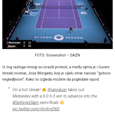
FOTO: Screenshot – DAZN
Iz tog razloga mnogi su izrazili protest, a među njima je i čuveni
teniski novinar, Jose Morgado, koji je cijelu stvar nazvao “gotovo
negledljivom”. Kako to izgleda možete da pogledate ispod:
On a hot streak!
@janniksin
takes out
Medvedev with a 6-0 6-3 win to advance into the
#SixKingsSlam
semi-finals
pic.twitter.com/jXnXjnEl60