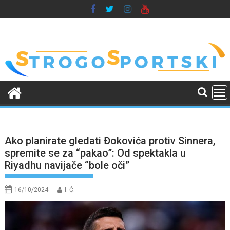
Skip
to
content
Ako planirate gledati Đokovića protiv Sinnera,
spremite se za “pakao”: Od spektakla u
Riyadhu navijače “bole oči”
16/10/2024
I. Ć.