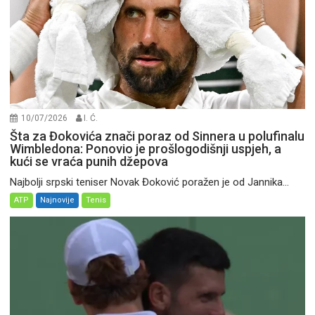
10/07/2026
I. Ć.
Šta za Đokovića znači poraz od Sinnera u polufinalu
Wimbledona: Ponovio je prošlogodišnji uspjeh, a
kući se vraća punih džepova
Najbolji srpski teniser Novak Đoković poražen je od Jannika...
ATP
Najnovije
Tenis