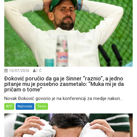
10/07/2026
I. Ć.
Đoković poručio da ga je Sinner “raznio”, a jedno
pitanje mu je posebno zasmetalo: “Muka mi je da
pričam o tome”
Novak Đoković govorio je na konferenciji za medije nakon...
ATP
Najnovije
Tenis