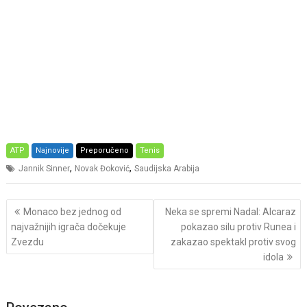
ATP
Najnovije
Preporučeno
Tenis
,
,
Jannik Sinner
Novak Đoković
Saudijska Arabija
Post
Monaco bez jednog od
Neka se spremi Nadal: Alcaraz
navigation
najvažnijih igrača dočekuje
pokazao silu protiv Runea i
Zvezdu
zakazao spektakl protiv svog
idola