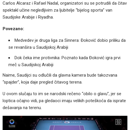
Carlos Alcaraz i Rafael Nadal, organizatori su se potrudili da čitav
spektakl učine negledljivim za ljubitelje “bijelog sporta” van
Saudijske Arabije i Riyadha.
Povezano:
Medvedev je druga liga za Sinnera: Đoković dobio priliku da
se revanšira u Saudijskoj Arabiji
Dok čeka ime protivnika: Poznato kada Đoković igra prvi
meč u Saudijskoj Arabiji
Naime, Saudijci su odlučili da glavna kamera bude takozvana
“spajder”, koja daje pregled čitavog terena.
U ovom slučaju to im se narodski rečeno “obilo o glavu”, jer se
loptica očajno vidi, pa gledaoci imaju velikih poteškoća da isprate
dešavanja na terenu.