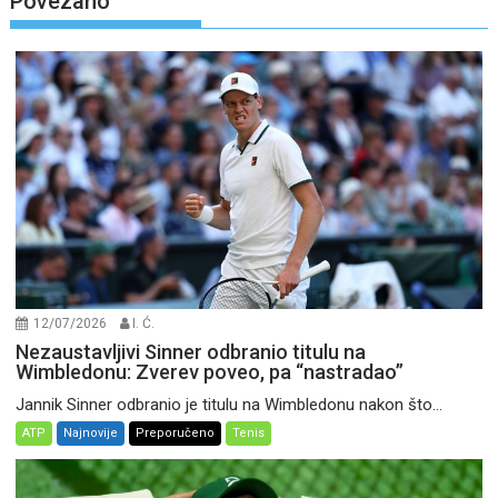
Povezano
12/07/2026
I. Ć.
Nezaustavljivi Sinner odbranio titulu na
Wimbledonu: Zverev poveo, pa “nastradao”
Jannik Sinner odbranio je titulu na Wimbledonu nakon što...
ATP
Najnovije
Preporučeno
Tenis