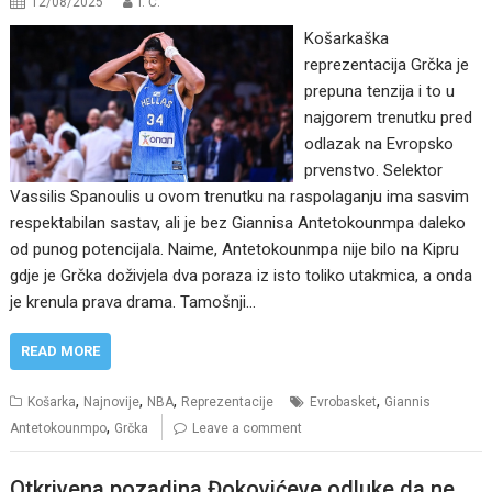
12/08/2025
I. Ć.
Košarkaška
reprezentacija Grčka je
prepuna tenzija i to u
najgorem trenutku pred
odlazak na Evropsko
prvenstvo. Selektor
Vassilis Spanoulis u ovom trenutku na raspolaganju ima sasvim
respektabilan sastav, ali je bez Giannisa Antetokounmpa daleko
od punog potencijala. Naime, Antetokounmpa nije bilo na Kipru
gdje je Grčka doživjela dva poraza iz isto toliko utakmica, a onda
je krenula prava drama. Tamošnji…
READ MORE
,
,
,
,
Košarka
Najnovije
NBA
Reprezentacije
Evrobasket
Giannis
,
Antetokounmpo
Grčka
Leave a comment
Otkrivena pozadina Đokovićeve odluke da ne