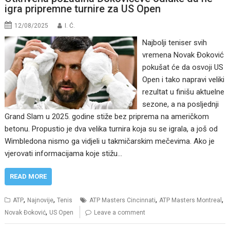
igra pripremne turnire za US Open
12/08/2025
I. Ć.
Najbolji teniser svih
vremena Novak Đoković
pokušat će da osvoji US
Open i tako napravi veliki
rezultat u finišu aktuelne
sezone, a na posljednji
Grand Slam u 2025. godine stiže bez priprema na američkom
betonu. Propustio je dva velika turnira koja su se igrala, a još od
Wimbledona nismo ga vidjeli u takmičarskim mečevima. Ako je
vjerovati informacijama koje stižu…
READ MORE
,
,
,
,
ATP
Najnovije
Tenis
ATP Masters Cincinnati
ATP Masters Montreal
,
Novak Đoković
US Open
Leave a comment