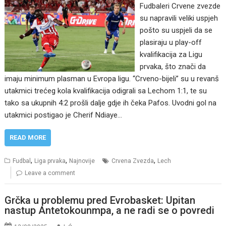
Fudbaleri Crvene zvezde
su napravili veliki uspjeh
pošto su uspjeli da se
plasiraju u play-off
kvalifikacija za Ligu
prvaka, što znači da
imaju minimum plasman u Evropa ligu. “Crveno-bijeli” su u revanš
utakmici trećeg kola kvalifikacija odigrali sa Lechom 1:1, te su
tako sa ukupnih 4:2 prošli dalje gdje ih čeka Pafos. Uvodni gol na
utakmici postigao je Cherif Ndiaye…
READ MORE
,
,
,
Fudbal
Liga prvaka
Najnovije
Crvena Zvezda
Lech
Leave a comment
Grčka u problemu pred Evrobasket: Upitan
nastup Antetokounmpa, a ne radi se o povredi