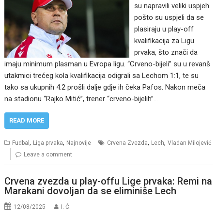
su napravili veliki uspjeh
pošto su uspjeli da se
plasiraju u play-off
kvalifikacija za Ligu
prvaka, što znači da
imaju minimum plasman u Evropa ligu. “Crveno-bijeli” su u revanš
utakmici trećeg kola kvalifikacija odigrali sa Lechom 1:1, te su
tako sa ukupnih 4:2 prošli dalje gdje ih čeka Pafos. Nakon meča
na stadionu “Rajko Mitić”, trener “crveno-bijelih”…
READ MORE
,
,
,
,
Fudbal
Liga prvaka
Najnovije
Crvena Zvezda
Lech
Vladan Milojević
Leave a comment
Crvena zvezda u play-offu Lige prvaka: Remi na
Marakani dovoljan da se eliminiše Lech
12/08/2025
I. Ć.