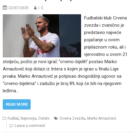
22/07/2025
I. Ć.
Fudbalski klub Crvena
zvezda i zvanično je
predstavio najveće
pojačanje u ovom
prijelaznom roku, ali i
vjerovatno u ovom 21.
stoljeću, pošto je novi igrač “crveno-bijelih” postao Marko
Arnautović koji dolazi iz Intera s kojim je igrao u finalu Lige
prvaka. Marko Arnautović je potpisao dvogodišnji ugovor sa
“crveno-bijelima” i zadužio je broj 89, koji će biti na njegovim
leđima…
READ MORE
,
,
,
Fudbal
Najnovije
Ostalo
Crvena Zvezda
Marko Arnautović
Leave a comment