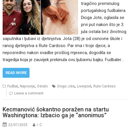
tragično preminulog
portugalskog fudbalera
Dioga Jote, oglasila se
prvi put nakon što je 3.
jula ostala bez životnog
saputnika i ljubavi iz djetinjstva. Jota (28) je od osnovne škole i
ranog djetinjstva s Rute Cardoso. Par ima i troje djece, a
neposredno nakon svadbe prošlog mjeseca, dogodila se
tragedija koja je zauvijek prekinula ovu ljubavnu bajku. Fudbaler…
READ MORE
,
,
,
,
Fudbal
Najnovije
Ostalo
Diogo Jota
Liverpool
Rute Cardoso
Leave a comment
Kecmanović šokantno poražen na startu
Washingtona: Izbacio ga je “anonimus”
22/07/2025
I. Ć.