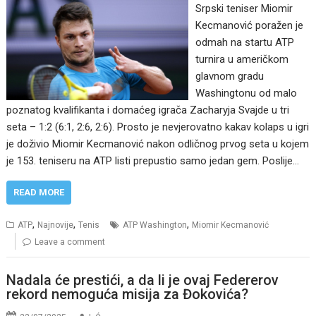
Srpski teniser Miomir
Kecmanović poražen je
odmah na startu ATP
turnira u američkom
glavnom gradu
Washingtonu od malo
poznatog kvalifikanta i domaćeg igrača Zacharyja Svajde u tri
seta – 1:2 (6:1, 2:6, 2:6). Prosto je nevjerovatno kakav kolaps u igri
je doživio Miomir Kecmanović nakon odličnog prvog seta u kojem
je 153. teniseru na ATP listi prepustio samo jedan gem. Poslije…
READ MORE
,
,
,
ATP
Najnovije
Tenis
ATP Washington
Miomir Kecmanović
Leave a comment
Nadala će prestići, a da li je ovaj Federerov
rekord nemoguća misija za Đokovića?