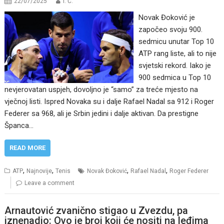
22/07/2025
I. Ć.
Novak Đoković je
započeo svoju 900.
sedmicu unutar Top 10
ATP rang liste, ali to nije
svjetski rekord. Iako je
900 sedmica u Top 10
nevjerovatan uspjeh, dovoljno je “samo” za treće mjesto na
vječnoj listi. Ispred Novaka su i dalje Rafael Nadal sa 912 i Roger
Federer sa 968, ali je Srbin jedini i dalje aktivan. Da prestigne
Španca…
READ MORE
,
,
,
,
ATP
Najnovije
Tenis
Novak Đoković
Rafael Nadal
Roger Federer
Leave a comment
Arnautović zvanično stigao u Zvezdu, pa
iznenadio: Ovo je broj koji će nositi na leđima