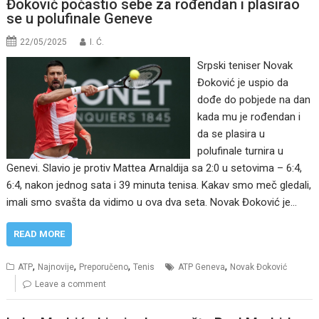
Đoković počastio sebe za rođendan i plasirao
se u polufinale Geneve
22/05/2025
I. Ć.
Srpski teniser Novak
Đoković je uspio da
dođe do pobjede na dan
kada mu je rođendan i
da se plasira u
polufinale turnira u
Genevi. Slavio je protiv Mattea Arnaldija sa 2:0 u setovima – 6:4,
6:4, nakon jednog sata i 39 minuta tenisa. Kakav smo meč gledali,
imali smo svašta da vidimo u ova dva seta. Novak Đoković je…
READ MORE
,
,
,
,
ATP
Najnovije
Preporučeno
Tenis
ATP Geneva
Novak Đoković
Leave a comment