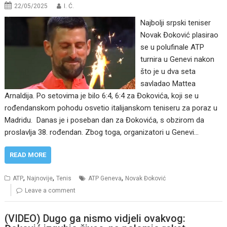
22/05/2025
I. Ć.
Najbolji srpski teniser
Novak Đoković plasirao
se u polufinale ATP
turnira u Genevi nakon
što je u dva seta
savladao Mattea
Arnaldija. Po setovima je bilo 6:4, 6:4 za Đokovića, koji se u
rođendanskom pohodu osvetio italijanskom teniseru za poraz u
Madridu. Danas je i poseban dan za Đokovića, s obzirom da
proslavlja 38. rođendan. Zbog toga, organizatori u Genevi…
READ MORE
,
,
,
ATP
Najnovije
Tenis
ATP Geneva
Novak Đoković
Leave a comment
(VIDEO) Dugo ga nismo vidjeli ovakvog: