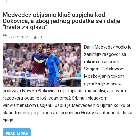
Medvedev objasnio ključ uspjeha kod
Đokovića, a zbog jednog podatka se i dalje
“hvata za glavu”
22/05/2025
I. Ć.
Danil Medvedev vodio je
zanimljiv razgovor sa
rukom novinarom
Sonjom Tartakovom.
Moskovljanin tokom
cijele karijere javno
podržava Novaka Đokovića i nije tajna da mu se divi, a u ovom
razgovoru odao je još jedan omaž Srbinu i njegovom
vanvremenskom uspjehu. Usput je Medvedev bio upitan koliko bi
platio trenera, pa je ponovo spomenuo Đokovića i dodao da bi za
njega…
READ MORE