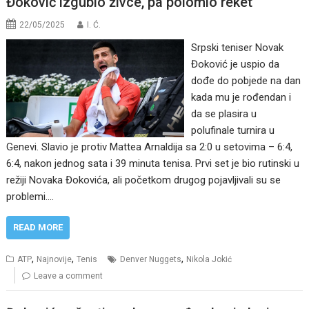
Đoković izgubio živce, pa polomio reket
22/05/2025
I. Ć.
Srpski teniser Novak
Đoković je uspio da
dođe do pobjede na dan
kada mu je rođendan i
da se plasira u
polufinale turnira u
Genevi. Slavio je protiv Mattea Arnaldija sa 2:0 u setovima – 6:4,
6:4, nakon jednog sata i 39 minuta tenisa. Prvi set je bio rutinski u
režiji Novaka Đokovića, ali početkom drugog pojavljivali su se
problemi.…
READ MORE
,
,
,
ATP
Najnovije
Tenis
Denver Nuggets
Nikola Jokić
Leave a comment