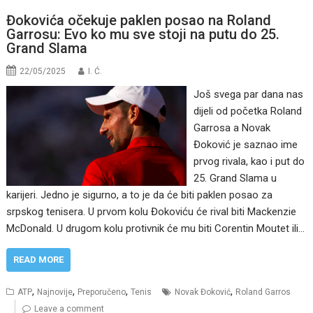
Đokovića očekuje paklen posao na Roland
Garrosu: Evo ko mu sve stoji na putu do 25.
Grand Slama
22/05/2025
I. Ć.
Još svega par dana nas
dijeli od početka Roland
Garrosa a Novak
Đoković je saznao ime
prvog rivala, kao i put do
25. Grand Slama u
karijeri. Jedno je sigurno, a to je da će biti paklen posao za
srpskog tenisera. U prvom kolu Đokoviću će rival biti Mackenzie
McDonald. U drugom kolu protivnik će mu biti Corentin Moutet ili…
READ MORE
,
,
,
,
ATP
Najnovije
Preporučeno
Tenis
Novak Đoković
Roland Garros
Leave a comment