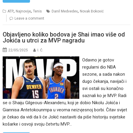
,
,
,
ATP
Najnovije
Tenis
Danil Medvedev
Novak Đoković
Leave a comment
Objavljeno koliko bodova je Shai imao više od
Jokića u utrci za MVP nagradu
22/05/2025
I. Ć.
Odavno je gotov
regularni dio NBA
sezone, a sada nakon
dugo čekanja, navijači i
svi ostali su konačno
saznali ko je MVP. Radi
se o Shaiju Gilgeous-Alexanderu, koji je dobio Nikolu Jokića i
Giannisa Antetokounmpa u veoma neizvjesnoj borbi. Čitav svijet
je čekao da vidi da li će Jokić nastaviti da piše historiju svjetske
košarke i osvoji svoju četvrtu MVP…