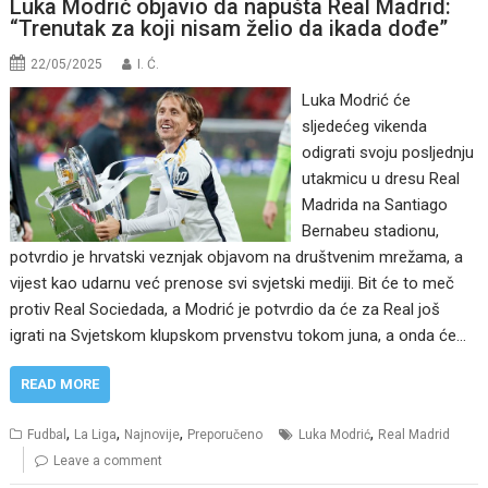
Luka Modrić objavio da napušta Real Madrid:
“Trenutak za koji nisam želio da ikada dođe”
22/05/2025
I. Ć.
Luka Modrić će
sljedećeg vikenda
odigrati svoju posljednju
utakmicu u dresu Real
Madrida na Santiago
Bernabeu stadionu,
potvrdio je hrvatski veznjak objavom na društvenim mrežama, a
vijest kao udarnu već prenose svi svjetski mediji. Bit će to meč
protiv Real Sociedada, a Modrić je potvrdio da će za Real još
igrati na Svjetskom klupskom prvenstvu tokom juna, a onda će…
READ MORE
,
,
,
,
Fudbal
La Liga
Najnovije
Preporučeno
Luka Modrić
Real Madrid
Leave a comment