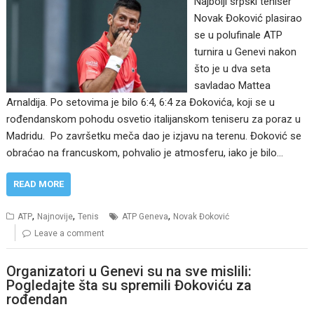
Najbolji srpski teniser
Novak Đoković plasirao
se u polufinale ATP
turnira u Genevi nakon
što je u dva seta
savladao Mattea
Arnaldija. Po setovima je bilo 6:4, 6:4 za Đokovića, koji se u
rođendanskom pohodu osvetio italijanskom teniseru za poraz u
Madridu. Po završetku meča dao je izjavu na terenu. Đoković se
obraćao na francuskom, pohvalio je atmosferu, iako je bilo…
READ MORE
,
,
,
ATP
Najnovije
Tenis
ATP Geneva
Novak Đoković
Leave a comment
Organizatori u Genevi su na sve mislili:
Pogledajte šta su spremili Đokoviću za
rođendan