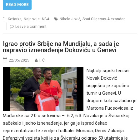
READ MORE
,
,
,
Košarka
Najnovije
NBA
Nikola Jokić
Shai Gilgeous-Alexander
Leave a comment
Igrao protiv Srbije na Mundijalu, a sada je
napravio iznenađenje Đokoviću u Genevi
22/05/2025
I. Ć.
Najbolji srpski teniser
Novak Đoković
uspješno je započeo
turnir u Genevi. U
drugom kolu savladao je
Martona Fucsovicsa iz
Mađarske sa 2:0 u setovima – 6:2, 6:3. Novaka je u Švicarskoj
sačekalo i jedno iznenađenje, jer ga je ispred čekao
reprezentativac te zemlje i fudbaler Monaca, Denis Zakarija.
Defanzivni vezista koji je za Švicarsku odigrao 59 utakmica je