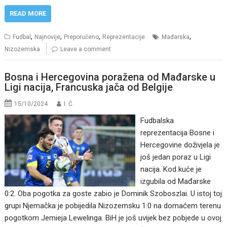
READ MORE
,
,
,
,
Fudbal
Najnovije
Preporučeno
Reprezentacije
Mađarska
Nizozemska
Leave a comment
Bosna i Hercegovina poražena od Mađarske u
Ligi nacija, Francuska jača od Belgije
15/10/2024
I. Ć.
Fudbalska
reprezentacija Bosne i
Hercegovine doživjela je
još jedan poraz u Ligi
nacija. Kod kuće je
izgubila od Mađarske
0:2. Oba pogotka za goste zabio je Dominik Szoboszlai. U istoj toj
grupi Njemačka je pobijedila Nizozemsku 1:0 na domaćem terenu
pogotkom Jemieja Lewelinga. BiH je još uvijek bez pobjede u ovoj