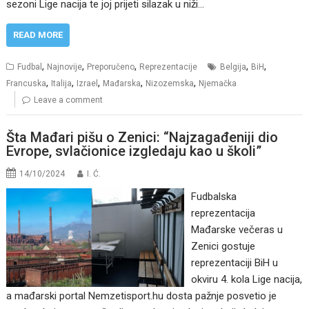
sezoni Lige nacija te joj prijeti silazak u niži…
READ MORE
,
,
,
,
,
Fudbal
Najnovije
Preporučeno
Reprezentacije
Belgija
BiH
,
,
,
,
,
Francuska
Italija
Izrael
Mađarska
Nizozemska
Njemačka
Leave a comment
Šta Mađari pišu o Zenici: “Najzagađeniji dio
Evrope, svlačionice izgledaju kao u školi”
14/10/2024
I. Ć.
Fudbalska
reprezentacija
Mađarske večeras u
Zenici gostuje
reprezentaciji BiH u
okviru 4. kola Lige nacija,
a mađarski portal Nemzetisport.hu dosta pažnje posvetio je