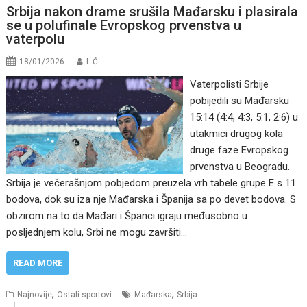
Srbija nakon drame srušila Mađarsku i plasirala
se u polufinale Evropskog prvenstva u
vaterpolu
18/01/2026
I. Ć.
Vaterpolisti Srbije
pobijedili su Mađarsku
15:14 (4:4, 4:3, 5:1, 2:6) u
utakmici drugog kola
druge faze Evropskog
prvenstva u Beogradu.
Srbija je večerašnjom pobjedom preuzela vrh tabele grupe E s 11
bodova, dok su iza nje Mađarska i Španija sa po devet bodova. S
obzirom na to da Mađari i Španci igraju međusobno u
posljednjem kolu, Srbi ne mogu završiti…
READ MORE
,
,
Najnovije
Ostali sportovi
Mađarska
Srbija