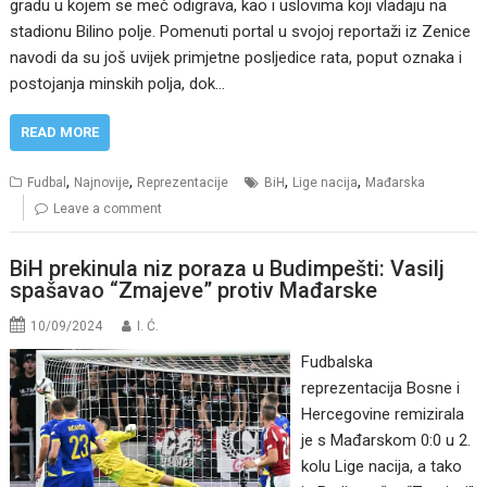
gradu u kojem se meč odigrava, kao i uslovima koji vladaju na
stadionu Bilino polje. Pomenuti portal u svojoj reportaži iz Zenice
navodi da su još uvijek primjetne posljedice rata, poput oznaka i
postojanja minskih polja, dok…
READ MORE
,
,
,
,
Fudbal
Najnovije
Reprezentacije
BiH
Lige nacija
Mađarska
Leave a comment
BiH prekinula niz poraza u Budimpešti: Vasilj
spašavao “Zmajeve” protiv Mađarske
10/09/2024
I. Ć.
Fudbalska
reprezentacija Bosne i
Hercegovine remizirala
je s Mađarskom 0:0 u 2.
kolu Lige nacija, a tako