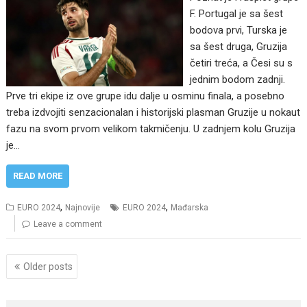
F. Portugal je sa šest
bodova prvi, Turska je
sa šest druga, Gruzija
četiri treća, a Česi su s
jednim bodom zadnji.
Prve tri ekipe iz ove grupe idu dalje u osminu finala, a posebno
treba izdvojiti senzacionalan i historijski plasman Gruzije u nokaut
fazu na svom prvom velikom takmičenju. U zadnjem kolu Gruzija
je…
READ MORE
,
,
EURO 2024
Najnovije
EURO 2024
Mađarska
Leave a comment
Posts
Older posts
navigation