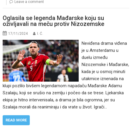
Leave a comment
Oglasila se legenda Mađarske koju su
oživljavali na meču protiv Nizozemske
17/11/2024
I. Ć.
Neviđena drama viđena
je u Amsterdamu u
duelu između
Nizozemske i Mađarske,
kada je u osmoj minuti
utakmice iznenada na
klupi pozlilo bivšem legendarnom napadaču Mađarske Adamu
Szalaiju, koji se srušio na zemlju i počeo da se trese. Ljekarska
ekipa je hitno intervenisala, a drama je bila ogromna, jer su
Szalaija morali da reanimiraju i da vrate u život. Igrači…
READ MORE