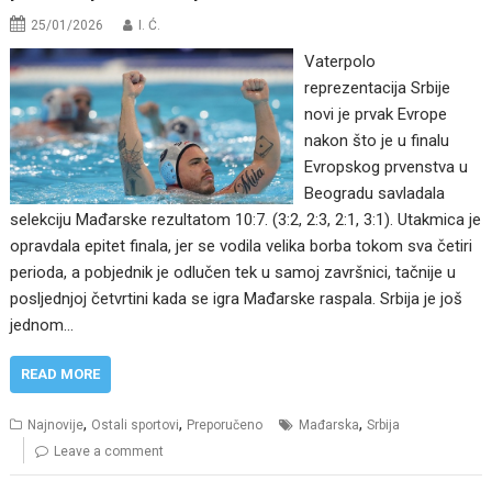
25/01/2026
I. Ć.
Vaterpolo
reprezentacija Srbije
novi je prvak Evrope
nakon što je u finalu
Evropskog prvenstva u
Beogradu savladala
selekciju Mađarske rezultatom 10:7. (3:2, 2:3, 2:1, 3:1). Utakmica je
opravdala epitet finala, jer se vodila velika borba tokom sva četiri
perioda, a pobjednik je odlučen tek u samoj završnici, tačnije u
posljednjoj četvrtini kada se igra Mađarske raspala. Srbija je još
jednom…
READ MORE
,
,
,
Najnovije
Ostali sportovi
Preporučeno
Mađarska
Srbija
Leave a comment