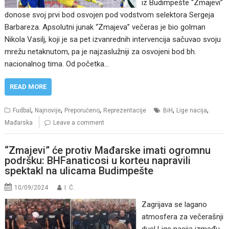
iz Budimpešte “Zmajevi”
donose svoj prvi bod osvojen pod vodstvom selektora Sergeja
Barbareza. Apsolutni junak “Zmajeva” večeras je bio golman
Nikola Vasilj, koji je sa pet izvanrednih intervencija sačuvao svoju
mrežu netaknutom, pa je najzaslužniji za osvojeni bod bh.
nacionalnog tima. Od početka…
READ MORE
,
,
,
,
,
Fudbal
Najnovije
Preporučeno
Reprezentacije
BiH
Lige nacija
Mađarska
Leave a comment
“Zmajevi” će protiv Mađarske imati ogromnu
podršku: BHFanaticosi u korteu napravili
spektakl na ulicama Budimpešte
10/09/2024
I. Ć.
Zagrijava se lagano
atmosfera za večerašnji