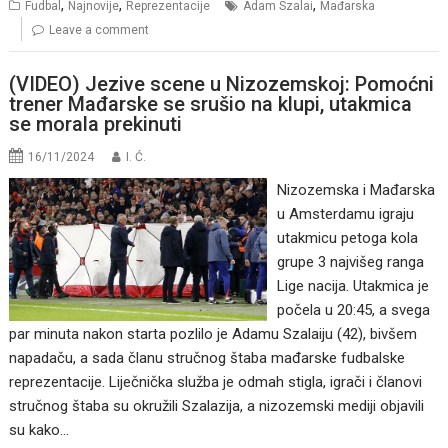
,
,
,
Fudbal
Najnovije
Reprezentacije
Adam Szalai
Mađarska
Leave a comment
(VIDEO) Jezive scene u Nizozemskoj: Pomoćni
trener Mađarske se srušio na klupi, utakmica
se morala prekinuti
16/11/2024
I. Ć.
Nizozemska i Mađarska
u Amsterdamu igraju
utakmicu petoga kola
grupe 3 najvišeg ranga
Lige nacija. Utakmica je
počela u 20:45, a svega
par minuta nakon starta pozlilo je Adamu Szalaiju (42), bivšem
napadaču, a sada članu stručnog štaba mađarske fudbalske
reprezentacije. Liječnička služba je odmah stigla, igrači i članovi
stručnog štaba su okružili Szalazija, a nizozemski mediji objavili
su kako…