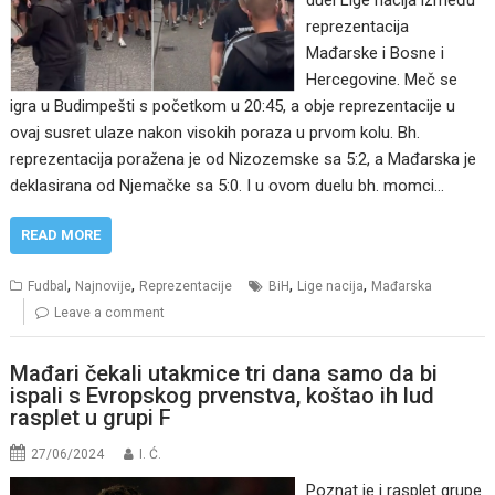
duel Lige nacija između
reprezentacija
Mađarske i Bosne i
Hercegovine. Meč se
igra u Budimpešti s početkom u 20:45, a obje reprezentacije u
ovaj susret ulaze nakon visokih poraza u prvom kolu. Bh.
reprezentacija poražena je od Nizozemske sa 5:2, a Mađarska je
deklasirana od Njemačke sa 5:0. I u ovom duelu bh. momci…
READ MORE
,
,
,
,
Fudbal
Najnovije
Reprezentacije
BiH
Lige nacija
Mađarska
Leave a comment
Mađari čekali utakmice tri dana samo da bi
ispali s Evropskog prvenstva, koštao ih lud
rasplet u grupi F
27/06/2024
I. Ć.
Poznat je i rasplet grupe