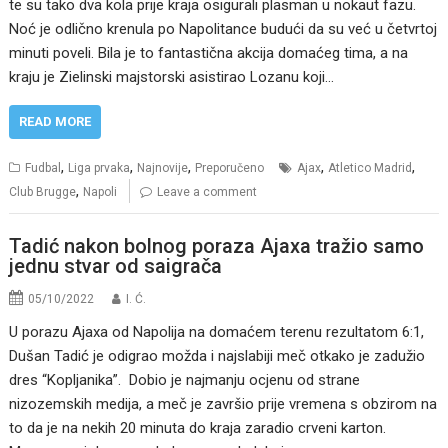
te su tako dva kola prije kraja osigurali plasman u nokaut fazu.
Noć je odlično krenula po Napolitance budući da su već u četvrtoj
minuti poveli. Bila je to fantastična akcija domaćeg tima, a na
kraju je Zielinski majstorski asistirao Lozanu koji…
READ MORE
,
,
,
,
,
Fudbal
Liga prvaka
Najnovije
Preporučeno
Ajax
Atletico Madrid
,
Club Brugge
Napoli
Leave a comment
Tadić nakon bolnog poraza Ajaxa tražio samo
jednu stvar od saigrača
05/10/2022
I. Ć.
U porazu Ajaxa od Napolija na domaćem terenu rezultatom 6:1,
Dušan Tadić je odigrao možda i najslabiji meč otkako je zadužio
dres “Kopljanika”. Dobio je najmanju ocjenu od strane
nizozemskih medija, a meč je završio prije vremena s obzirom na
to da je na nekih 20 minuta do kraja zaradio crveni karton.