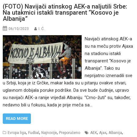
(FOTO) Navijači atinskog AEK-a naljutili Srbe:
Na utakmici istakli transparent “Kosovo je
Albanija”
06/10/2023
I. Ć.
Navijači atinskog AEK-a
su na meču protiv Ajaxa
na stadionu istakli
transparent “Kosovo je
Albanija”. Tako su
neprijatno iznenadili sve
u Srbiji, koja je iz Grčke, makar kada su u pitanju ovakve stvari,
uglavnom dobijala poruke podrške. Da sve bude čudnije, upravo
su navijači AEK-a ranije vrijeđali Albaniju. “Crno-žuti” su, također,
nedavno bili u fokusu, kada je prije meča sa…
READ MORE
,
,
,
,
,
,
Evropa liga
Fudbal
Najnovije
Preporučeno
AEK
Ajax
Albanija