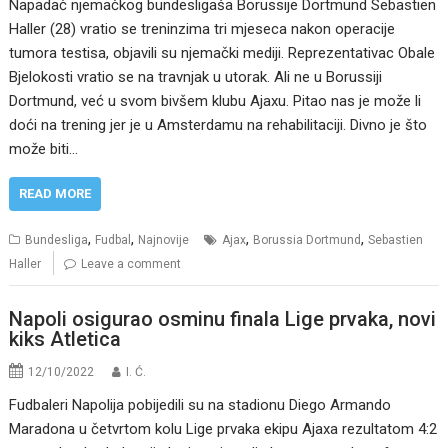
Napadač njemačkog bundesligaša Borussije Dortmund Sebastien
Haller (28) vratio se treninzima tri mjeseca nakon operacije
tumora testisa, objavili su njemački mediji. Reprezentativac Obale
Bjelokosti vratio se na travnjak u utorak. Ali ne u Borussiji
Dortmund, već u svom bivšem klubu Ajaxu. Pitao nas je može li
doći na trening jer je u Amsterdamu na rehabilitaciji. Divno je što
može biti…
READ MORE
,
,
,
,
Bundesliga
Fudbal
Najnovije
Ajax
Borussia Dortmund
Sebastien
Haller
Leave a comment
Napoli osigurao osminu finala Lige prvaka, novi
kiks Atletica
12/10/2022
I. Ć.
Fudbaleri Napolija pobijedili su na stadionu Diego Armando
Maradona u četvrtom kolu Lige prvaka ekipu Ajaxa rezultatom 4:2