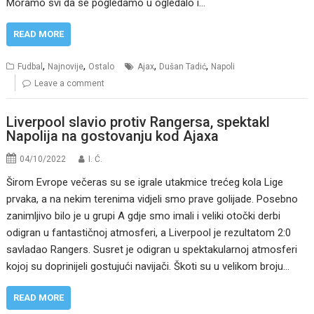
Moramo svi da se pogledamo u ogledalo i…
READ MORE
,
,
,
,
Fudbal
Najnovije
Ostalo
Ajax
Dušan Tadić
Napoli
Leave a comment
Liverpool slavio protiv Rangersa, spektakl
Napolija na gostovanju kod Ajaxa
04/10/2022
I. Ć.
Širom Evrope večeras su se igrale utakmice trećeg kola Lige
prvaka, a na nekim terenima vidjeli smo prave golijade. Posebno
zanimljivo bilo je u grupi A gdje smo imali i veliki otočki derbi
odigran u fantastičnoj atmosferi, a Liverpool je rezultatom 2:0
savladao Rangers. Susret je odigran u spektakularnoj atmosferi
kojoj su doprinijeli gostujući navijači. Škoti su u velikom broju…
READ MORE