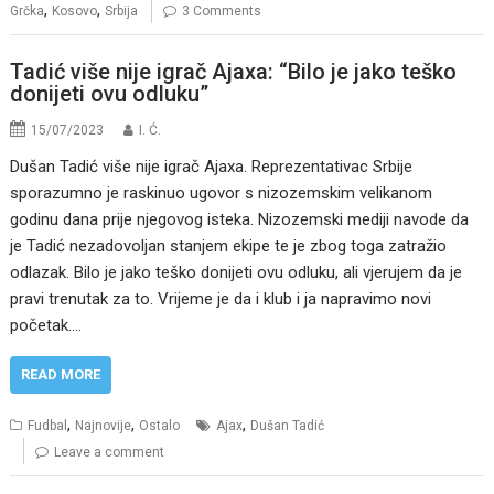
,
,
Grčka
Kosovo
Srbija
3 Comments
Tadić više nije igrač Ajaxa: “Bilo je jako teško
donijeti ovu odluku”
15/07/2023
I. Ć.
Dušan Tadić više nije igrač Ajaxa. Reprezentativac Srbije
sporazumno je raskinuo ugovor s nizozemskim velikanom
godinu dana prije njegovog isteka. Nizozemski mediji navode da
je Tadić nezadovoljan stanjem ekipe te je zbog toga zatražio
odlazak. Bilo je jako teško donijeti ovu odluku, ali vjerujem da je
pravi trenutak za to. Vrijeme je da i klub i ja napravimo novi
početak.…
READ MORE
,
,
,
Fudbal
Najnovije
Ostalo
Ajax
Dušan Tadić
Leave a comment