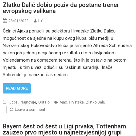
Zlatko Dalić dobio poziv da postane trener
evropskog velikana
28/01/2023
I. Ć.
Čelnici Ajaxa ponudili su selektoru Hrvatske Zlatku Daliću
mogućnost da sjedne na klupu ovog kluba, pišu mediji u
Nizozemskoj. Rukovodstvo kluba je smijenilo Alfreda Schreudera
nakon još jednog neriješenog rezultata i to s davljenikom
Volendamom na domaćem terenu, što ih je ostavilo na petom
mjestu i s tim u vezi odlučili su raskinuti saradnju. Inače,
Schreuder je nanizao čak sedam…
READ MORE
,
,
,
,
Fudbal
Najnovije
Ostalo
Ajax
Hrvatska
Zlatko Dalić
Leave a comment
Bayern šest od šest u Ligi prvaka, Tottenham
zauzeo prvo mjesto u najneizvjesnijoj grupi