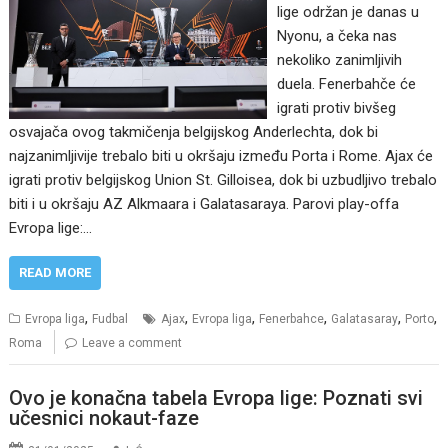
lige održan je danas u
Nyonu, a čeka nas
nekoliko zanimljivih
duela. Fenerbahče će
igrati protiv bivšeg
osvajača ovog takmičenja belgijskog Anderlechta, dok bi
najzanimljivije trebalo biti u okršaju između Porta i Rome. Ajax će
igrati protiv belgijskog Union St. Gilloisea, dok bi uzbudljivo trebalo
biti i u okršaju AZ Alkmaara i Galatasaraya. Parovi play-offa
Evropa lige:…
READ MORE
,
,
,
,
,
,
Evropa liga
Fudbal
Ajax
Evropa liga
Fenerbahce
Galatasaray
Porto
Roma
Leave a comment
Ovo je konačna tabela Evropa lige: Poznati svi
učesnici nokaut-faze