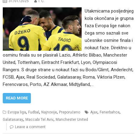
31/01/2025
I. Ć.
Utakmicama posljednjeg
kola okončana je grupna
faza Evropa lige nakon
čega smo saznali sve
učesnike osmine finala i
nokaut faze. Direktno u
osminu finala su se plasirali Lazio, Athletic Bilbao, Manchester
United, Tottenham, Eintracht Frankfurt, Lyon, Olympiacosi
Rangers. S druge strane u nokaut fazi su Bodo/Glimt, Anderlecht,
FCSB, Ajax, Real Sociedad, Galatasaray, Roma, Viktoria Plzen,
Ferencvaros, Porto, AZ Alkmaar, Midtjylland,…
READ MORE
,
,
,
,
,
Evropa liga
Fudbal
Najnovije
Preporučeno
Ajax
Fenerbahce
,
,
Galatasaray
Maccabi Tel Aviv
Manchester United
Leave a comment