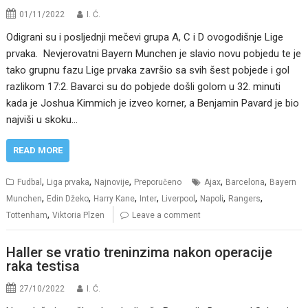
01/11/2022
I. Ć.
Odigrani su i posljednji mečevi grupa A, C i D ovogodišnje Lige
prvaka. Nevjerovatni Bayern Munchen je slavio novu pobjedu te je
tako grupnu fazu Lige prvaka završio sa svih šest pobjede i gol
razlikom 17:2. Bavarci su do pobjede došli golom u 32. minuti
kada je Joshua Kimmich je izveo korner, a Benjamin Pavard je bio
najviši u skoku…
READ MORE
,
,
,
,
,
Fudbal
Liga prvaka
Najnovije
Preporučeno
Ajax
Barcelona
Bayern
,
,
,
,
,
,
,
Munchen
Edin Džeko
Harry Kane
Inter
Liverpool
Napoli
Rangers
,
Tottenham
Viktoria Plzen
Leave a comment
Haller se vratio treninzima nakon operacije
raka testisa
27/10/2022
I. Ć.