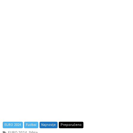
EURO 2024
Fudbal
Najnovije
Preporučeno
,
EURO 2024
Srbija