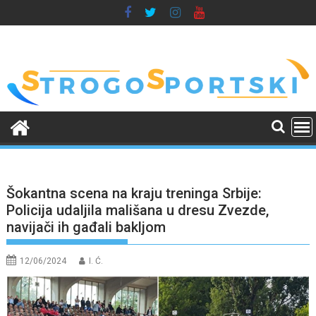
Skip
to
content
Šokantna scena na kraju treninga Srbije:
Policija udaljila mališana u dresu Zvezde,
navijači ih gađali bakljom
12/06/2024
I. Ć.