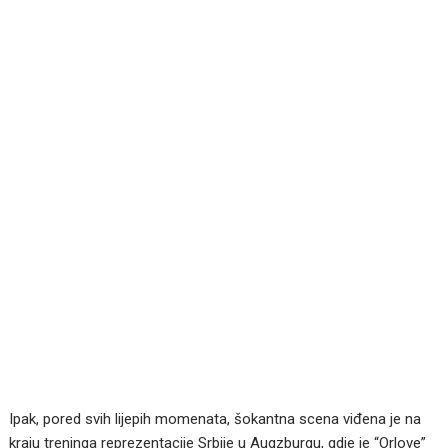
Ipak, pored svih lijepih momenata, šokantna scena viđena je na
kraju treninga reprezentacije Srbije u Augzburgu, gdje je “Orlove”