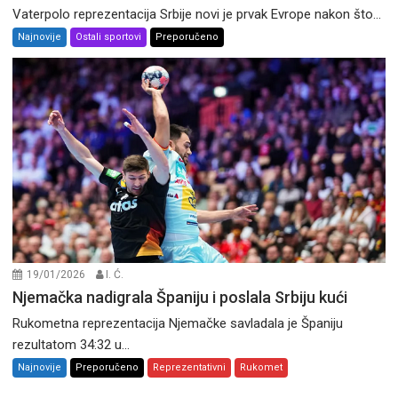
Vaterpolo reprezentacija Srbije novi je prvak Evrope nakon što...
Najnovije
Ostali sportovi
Preporučeno
19/01/2026
I. Ć.
Njemačka nadigrala Španiju i poslala Srbiju kući
Rukometna reprezentacija Njemačke savladala je Španiju
rezultatom 34:32 u...
Najnovije
Preporučeno
Reprezentativni
Rukomet