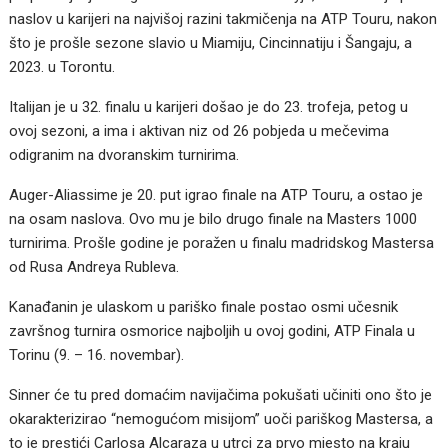
naslov u karijeri na najvišoj razini takmičenja na ATP Touru, nakon
što je prošle sezone slavio u Miamiju, Cincinnatiju i Šangaju, a
2023. u Torontu.
Italijan je u 32. finalu u karijeri došao je do 23. trofeja, petog u
ovoj sezoni, a ima i aktivan niz od 26 pobjeda u mečevima
odigranim na dvoranskim turnirima.
Auger-Aliassime je 20. put igrao finale na ATP Touru, a ostao je
na osam naslova. Ovo mu je bilo drugo finale na Masters 1000
turnirima. Prošle godine je poražen u finalu madridskog Mastersa
od Rusa Andreya Rubleva.
Kanađanin je ulaskom u pariško finale postao osmi učesnik
završnog turnira osmorice najboljih u ovoj godini, ATP Finala u
Torinu (9. – 16. novembar).
Sinner će tu pred domaćim navijačima pokušati učiniti ono što je
okarakterizirao “nemogućom misijom” uoči pariškog Mastersa, a
to je prestići Carlosa Alcaraza u utrci za prvo mjesto na kraju