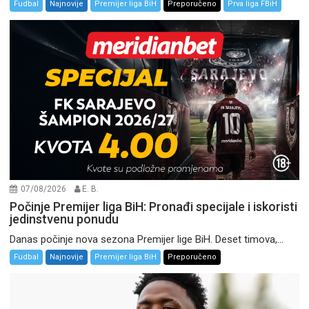
Fudbal
Najnovije
Premijer liga BiH
Preporučeno
Prva liga FBiH
07/08/2026
E. B.
Počinje Premijer liga BiH: Pronađi specijale i iskoristi
jedinstvenu ponudu
Danas počinje nova sezona Premijer lige BiH. Deset timova,...
Fudbal
Najnovije
Premijer liga BiH
Preporučeno