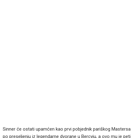
Sinner će ostati upamćen kao prvi pobjednik pariškog Mastersa
po preseljenju iz legendarne dvorane u Bercyju, a ovo mu je peti