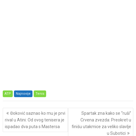
ATP
Najnovije
Tenis
Post
Đoković saznao ko mu je prvi
Spartak zna kako se “ruši”
navigation
rival u Atini: Od ovog tenisera je
Crvena zvezda: Preokret u
ispadao dva puta s Mastersa
finišu utakmice za veliko slavlje
u Subotici