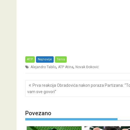
ATP
Najnovije
Tenis
,
,
Alejandro Tabilo
ATP Atina
Novak Đoković
Post
Prva reakcija Obradovića nakon poraza Partizana: “T
navigation
vam sve govori”
Povezano