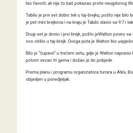
bio favorit, ali nije to baš pokazao protiv neugdonog W
Tabilo je prvi set dobio tek u taj-brejku, pošto nije bilo
je pet mini brejkova i na kraju je Tabilo slavio sa 9:7 i 
Drugi set je donio i prvi brejk, pošto jeWalton poveo sa 4:
ovo otišlo u taj-brejk. Ovoga puta je Walton bio uspješnij
Bilo je “čupavo” u trećem setu, gdje je Walton napravio br
potom vezao tri gema i došao je do pobjede.
Prema planu i programu organizatora turnira u Atini, Đok
objavljen u ponedjeljak.