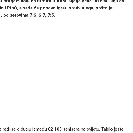
u drugom kolu na turniru u Atini. Njega čeka “dželat” koji ga
 i Rim), a sada će ponovo igrati protiv njega, pošto je
 po setovima 7:6, 6:7, 7:5.
 radi se o duelu između 82. i 83. tenisera na svijetu. Tabilo jeste