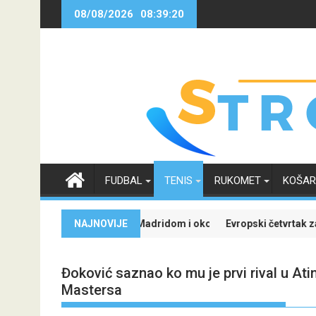
Skip
08/08/2026
08:39:21
to
content
FUDBAL
TENIS
RUKOMET
KOŠA
govor sa Real Madridom i okončao neizvijesnost oko svoje budućnost
NAJNOVIJE
Evropski četvrtak zanimljiviji uz Mer
Đoković saznao ko mu je prvi rival u Ati
Mastersa