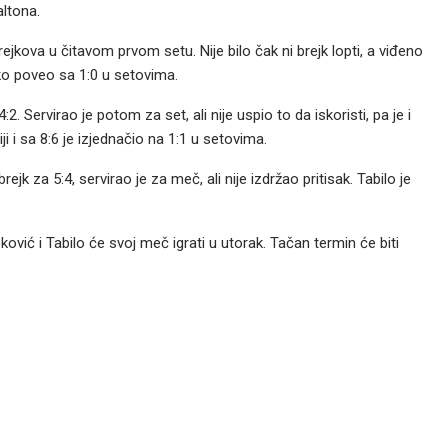
altona.
 brejkova u čitavom prvom setu. Nije bilo čak ni brejk lopti, a viđeno
tako poveo sa 1:0 u setovima.
2. Servirao je potom za set, ali nije uspio to da iskoristi, pa je i
i i sa 8:6 je izjednačio na 1:1 u setovima.
ejk za 5:4, servirao je za meč, ali nije izdržao pritisak. Tabilo je
ović i Tabilo će svoj meč igrati u utorak. Tačan termin će biti