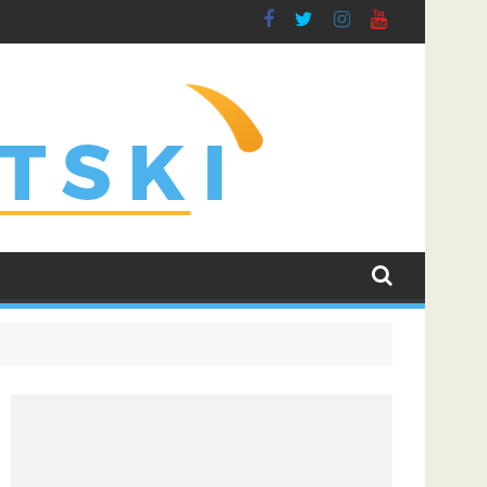
algiris i učvrstio šanse za kvalifikaciju u Ligu prvaka
Željezničar pobjedom protiv BSK Banja Luke otvori