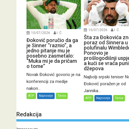
10/07/2026
I. Ć.
10/07/2026
I. Ć.
Šta za Đokovića zn
Đoković poručio da ga
poraz od Sinnera u
je Sinner “raznio”, a
polufinalu Wimbled
jedno pitanje mu je
Ponovio je
posebno zasmetalo:
prošlogodišnji uspj
“Muka mi je da pričam
a kući se vraća pun
o tome”
džepova
Novak Đoković govorio je na
Najbolji srpski teniser 
konferenciji za medije
Đoković poražen je od
nakon...
Jannika...
ATP
Najnovije
Tenis
ATP
Najnovije
Tenis
Redakcija