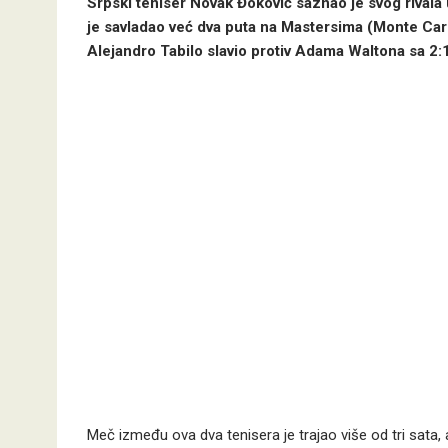
Srpski teniser Novak Đoković saznao je svog rivala 
je savladao već dva puta na Mastersima (Monte Carlo
Alejandro Tabilo slavio protiv Adama Waltona sa 2:1,
Meč između ova dva tenisera je trajao više od tri sata, a