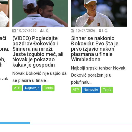
10/07/2026
I. Ć.
10/07/2026
I. Ć.
ači
(VIDEO) Pogledajte
Sinner se naklonio
pozdrav Đokovića i
Đokoviću: Evo šta je
ona:
Sinnera na mreži:
prvo izjavio nakon
Jeste izgubio meč, ali
plasmana u finale
eh,
Novak je pokazao
Wimbledona
ih
kakav je gospodin
Najbolji srpski teniser Novak
Novak Đoković nije uspio da
Đoković poražen je u
Novak
se plasira u finale...
polufinalu...
ATP
Najnovije
Tenis
ATP
Najnovije
Tenis