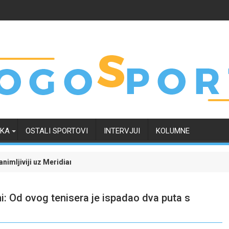
RKA
OSTALI SPORTOVI
INTERVJUI
KOLUMNE
i
idian: Isprati borbu za grupnu fazu uz najveće kvote
Dinamo uvjerljivom pobjedom savladao Kaunu Ž
ni: Od ovog tenisera je ispadao dva puta s