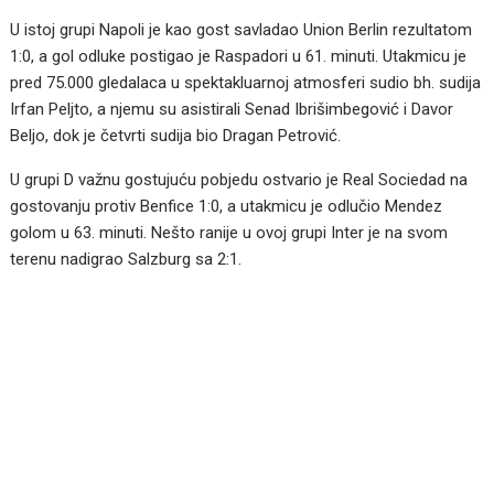
U istoj grupi Napoli je kao gost savladao Union Berlin rezultatom
1:0, a gol odluke postigao je Raspadori u 61. minuti. Utakmicu je
pred 75.000 gledalaca u spektakluarnoj atmosferi sudio bh. sudija
Irfan Peljto, a njemu su asistirali Senad Ibrišimbegović i Davor
Beljo, dok je četvrti sudija bio Dragan Petrović.
U grupi D važnu gostujuću pobjedu ostvario je Real Sociedad na
gostovanju protiv Benfice 1:0, a utakmicu je odlučio Mendez
golom u 63. minuti. Nešto ranije u ovoj grupi Inter je na svom
terenu nadigrao Salzburg sa 2:1.