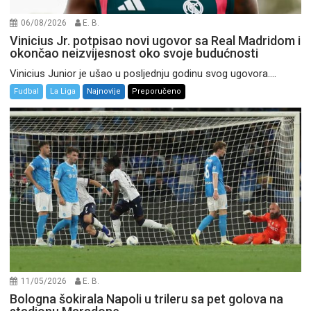
06/08/2026
E. B.
Vinicius Jr. potpisao novi ugovor sa Real Madridom i
okončao neizvijesnost oko svoje budućnosti
Vinicius Junior je ušao u posljednju godinu svog ugovora....
Fudbal
La Liga
Najnovije
Preporučeno
11/05/2026
E. B.
Bologna šokirala Napoli u trileru sa pet golova na