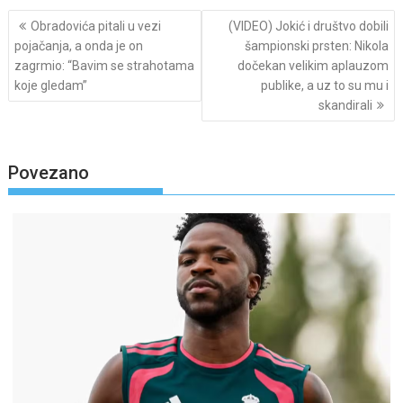
Post
Obradovića pitali u vezi
(VIDEO) Jokić i društvo dobili
navigation
pojačanja, a onda je on
šampionski prsten: Nikola
zagrmio: “Bavim se strahotama
dočekan velikim aplauzom
koje gledam”
publike, a uz to su mu i
skandirali
Povezano