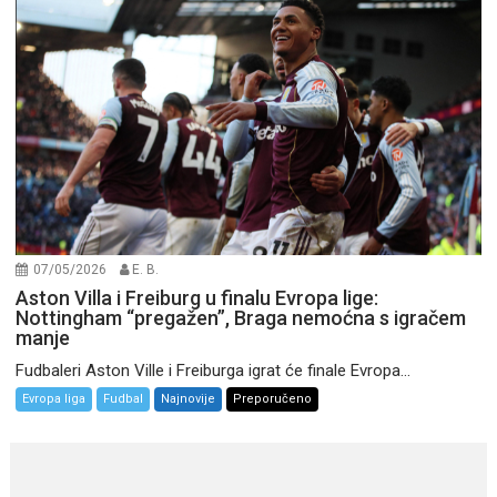
07/05/2026
E. B.
Aston Villa i Freiburg u finalu Evropa lige:
Nottingham “pregažen”, Braga nemoćna s igračem
manje
Fudbaleri Aston Ville i Freiburga igrat će finale Evropa...
Evropa liga
Fudbal
Najnovije
Preporučeno