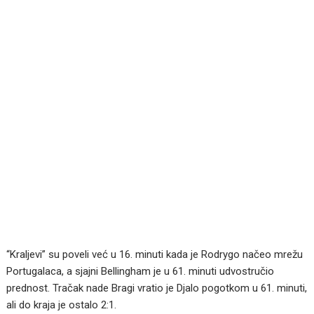
“Kraljevi” su poveli već u 16. minuti kada je Rodrygo načeo mrežu
Portugalaca, a sjajni Bellingham je u 61. minuti udvostručio
prednost. Tračak nade Bragi vratio je Djalo pogotkom u 61. minuti,
ali do kraja je ostalo 2:1.