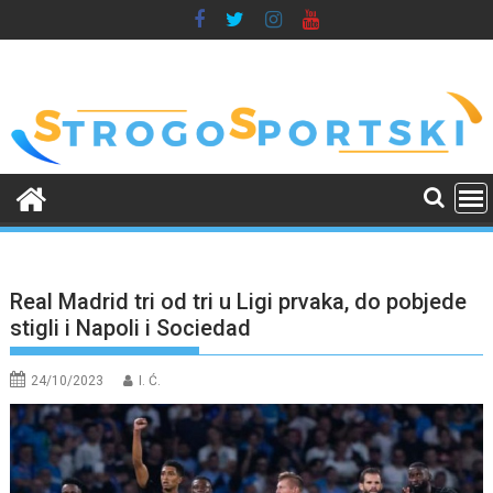
Skip
to
content
Real Madrid tri od tri u Ligi prvaka, do pobjede
stigli i Napoli i Sociedad
24/10/2023
I. Ć.