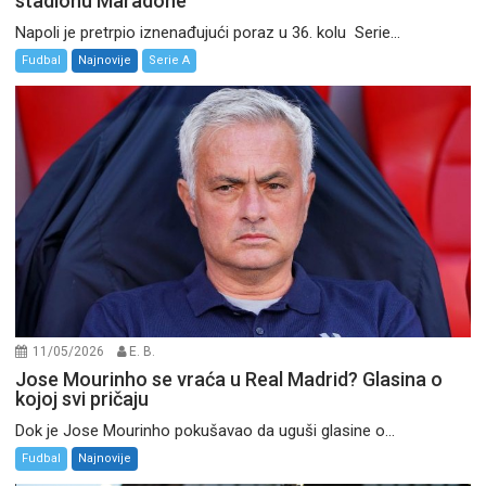
stadionu Maradone
Napoli je pretrpio iznenađujući poraz u 36. kolu Serie...
Fudbal
Najnovije
Serie A
11/05/2026
E. B.
Jose Mourinho se vraća u Real Madrid? Glasina o
kojoj svi pričaju
Dok je Jose Mourinho pokušavao da uguši glasine o...
Fudbal
Najnovije