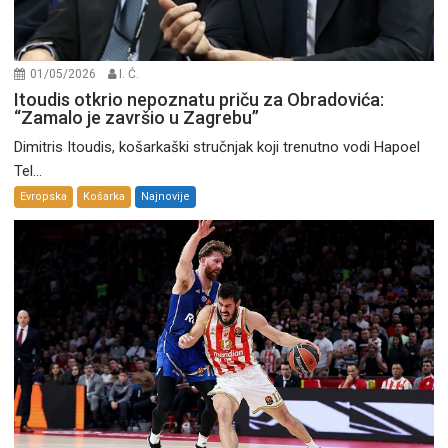
01/05/2026
I. Ć.
Itoudis otkrio nepoznatu priču za Obradovića:
“Zamalo je završio u Zagrebu”
Dimitris Itoudis, košarkaški stručnjak koji trenutno vodi Hapoel
Tel...
Evropska
Košarka
Najnovije