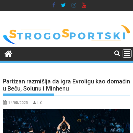
Skip
to
content
Partizan razmišlja da igra Evroligu kao domaćin
u Beču, Solunu i Minhenu
14/05/2025
I. Ć.