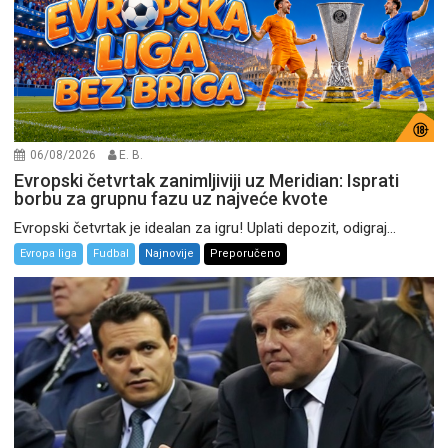
06/08/2026
E. B.
Evropski četvrtak zanimljiviji uz Meridian: Isprati
borbu za grupnu fazu uz najveće kvote
Evropski četvrtak je idealan za igru! Uplati depozit, odigraj...
Evropa liga
Fudbal
Najnovije
Preporučeno