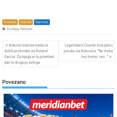
Evropska
Košarka
Najnovije
,
Evroliga
Partizan
Post
Đoković saznao kada će
Legendarni Courier ima jasnu
navigation
dobiti protivnike za Roland
poruku za Đokovića: “Ne treba
Garros: Za njega je to poseban
mu trener, već…”
dan iz drugog razloga
Povezano