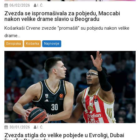
06/02/2026
I. Ć.
Zvezda se ispromašivala za pobjedu, Maccabi
nakon velike drame slavio u Beogradu
Košarkaši Crvene zvezde “promašili” su pobjedu nakon velike
drame...
Evropska
Košarka
Najnovije
30/01/2026
I. Ć.
Zvezda stigla do velike pobjede u Evroligi, Dubai