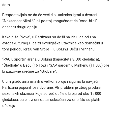
dom.
Pretpostavljalo se da će veći dio utakmica igrati u dvorani
“Aleksandar Nikolić”, ali postoji mogućnost da “crno-bijeli”
odaberu drugu opciju.
Kako piše “Nova”, u Partizanu su došli na ideju da odu na
evropsku turneju i da tri evroligaške utakmice kao domaćini u
tom periodu igraju van Srbije – u Solunu, Beču i Minhenu.
“PAOK Sports” arena u Solunu (kapaciteta 8.500 gledalaca),
“Štadhale” u Beču (16.152) i “SAP garden” u Minhenu (11.500) bile
bi izazovne sredine za “Grobare”.
U tim gradovima ima ih u velikom broju i sigurno bi navijači
Partizana popunili ove dvorane. Ali, problem je zbog prodaje
sezonskih ulaznica, koje su već otišle u broju od oko 15.000
gledalaca, pa bi svi oni ostali uskraćeni za ono što su platili i
očekuju.