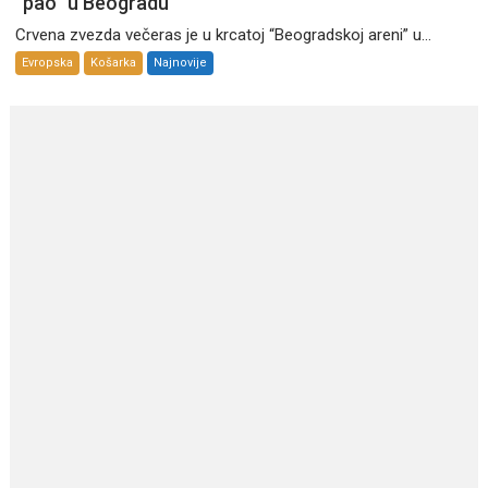
“pao” u Beogradu
Crvena zvezda večeras je u krcatoj “Beogradskoj areni” u...
Evropska
Košarka
Najnovije