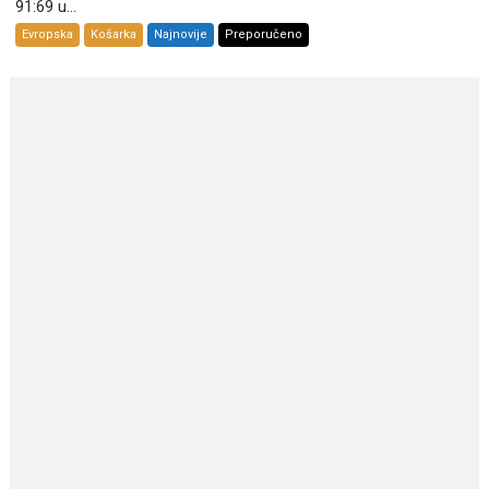
91:69 u...
Evropska
Košarka
Najnovije
Preporučeno