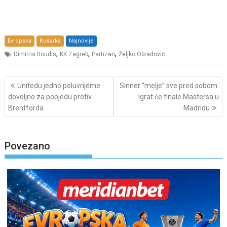
Evropska
Košarka
Najnovije
,
,
,
Dimitris Itoudis
KK Zagreb
Partizan
Željko Obradović
Post
Unitedu jedno poluvrijeme
Sinner “melje” sve pred sobom:
navigation
dovoljno za pobjedu protiv
Igrat će finale Mastersa u
Brentforda
Madridu
Povezano