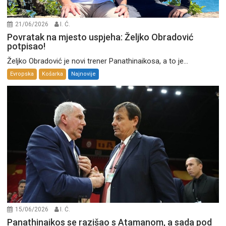
21/06/2026
I. Ć.
Povratak na mjesto uspjeha: Željko Obradović
potpisao!
Željko Obradović je novi trener Panathinaikosa, a to je...
Evropska
Košarka
Najnovije
15/06/2026
I. Ć.
Panathinaikos se razišao s Atamanom, a sada pod