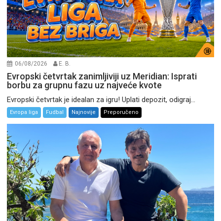
06/08/2026
E. B.
Evropski četvrtak zanimljiviji uz Meridian: Isprati
borbu za grupnu fazu uz najveće kvote
Evropski četvrtak je idealan za igru! Uplati depozit, odigraj...
Evropa liga
Fudbal
Najnovije
Preporučeno