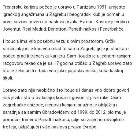
Trenersku karijeru počeo je upravo u Partizanu 1991. umjesto
igračkog angažmana u Zagrebu i beogradski klub je odmah u
prvoj sezoni odveo do naslova prvaka Evrope. Kasnije je vodio i
Joventut, Real Madrid, Benetton, Panathinaikos i Fenerbahče.
I Itoudis ima vrlo posebnu vezu s ovim prostorom. Grčki
stručnjak još je kao vrlo mlad otišao u Zagreb, gdje je studirao i
počeo graditi trenersku karijeru. Sam Itoudis je u jednom ranijem
razgovoru rekao da je sa 17 godina otišao u Zagreb upravo zato
što je želio učiti u tada vrlo jakoj jugoslavenskoj košarkaškoj
školi.
Upravo zato nije neobično što Itoudis i danas vrlo dobro govori
naš jezik i što o ovdašnjoj košarci govori iz prve ruke. Osim
zagrebačke epizode, njegovu karijeru snažno je obilježila i
saradnja sa samim Obradovićem: od 1999. do 2012. bio mu je
pomoćni trener u Panathinaikosu, gdje su zajedno osvojili niz
trofeja, uključujući i više naslova prvaka Evrope.