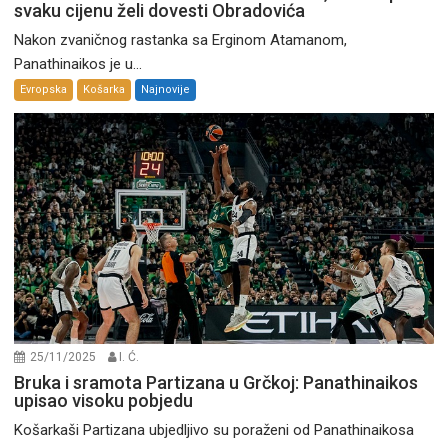
svaku cijenu želi dovesti Obradovića
Nakon zvaničnog rastanka sa Erginom Atamanom,
Panathinaikos je u...
Evropska
Košarka
Najnovije
25/11/2025
I. Ć.
Bruka i sramota Partizana u Grčkoj: Panathinaikos
upisao visoku pobjedu
Košarkaši Partizana ubjedljivo su poraženi od Panathinaikosa