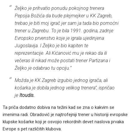
Željko je prihvatio ponudu pokojnog trenera
Pepsija Božića da bude plejmejker u KK Zagreb,
trebao je biti moj igrač jer sam ja tada bio pomoćni
trener u Zagrebu. To je bila 1991. godina, zadnje
Evropsko prvenstvo koje je igrala ujedinjena
Jugoslavija. I Željko je bio kapiten te
reprezentacije. Ali Kićanović mu je rekao da ili
večeras ili nikad može postati trener Partizana i
Željko je odabrao tu opciju.”
Možda je KK Zagreb izgubio jednog igrača, ali
košarka je dobila jednog velikog trenera”, ispričao
je
Itoudis.
Ta priča dodatno dobiva na težini kad se zna o kakvim se
imenima radi. Obradović je najtrofejniji trener u historiji evropske
klupske košarke koji je osvojio rekordnih devet naslova prvaka
Evrope s pet različitih klubova.