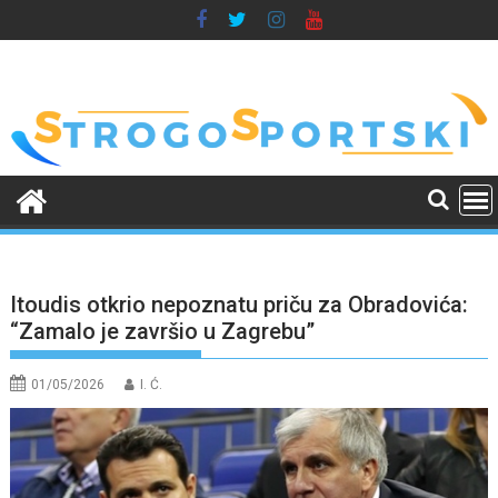
Skip
to
content
Itoudis otkrio nepoznatu priču za Obradovića:
“Zamalo je završio u Zagrebu”
01/05/2026
I. Ć.