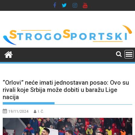
Skip
to
content
“Orlovi” neće imati jednostavan posao: Ovo su
rivali koje Srbija može dobiti u baražu Lige
nacija
19/11/2024
I. Ć.