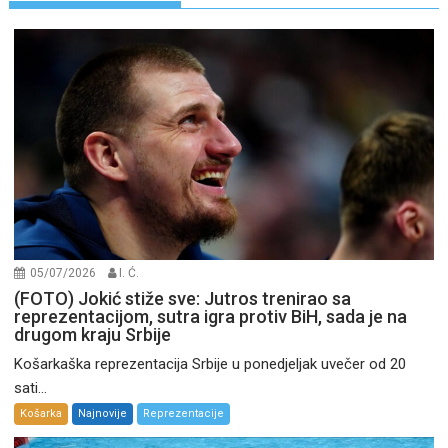
05/07/2026
I. Ć.
(FOTO) Jokić stiže sve: Jutros trenirao sa
reprezentacijom, sutra igra protiv BiH, sada je na
drugom kraju Srbije
Košarkaška reprezentacija Srbije u ponedjeljak uvečer od 20
sati...
Košarka
Najnovije
Reprezentacije