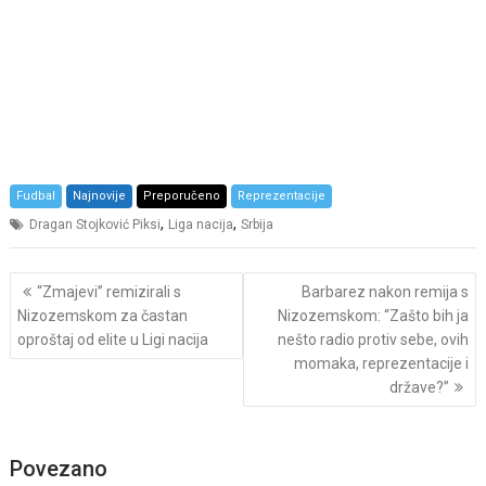
Fudbal
Najnovije
Preporučeno
Reprezentacije
,
,
Dragan Stojković Piksi
Liga nacija
Srbija
Post
“Zmajevi” remizirali s
Barbarez nakon remija s
navigation
Nizozemskom za častan
Nizozemskom: “Zašto bih ja
oproštaj od elite u Ligi nacija
nešto radio protiv sebe, ovih
momaka, reprezentacije i
države?”
Povezano