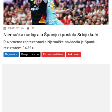
19/01/2026
I. Ć.
Njemačka nadigrala Španiju i poslala Srbiju kući
Rukometna reprezentacija Njemačke savladala je Španiju
rezultatom 34:32 u...
Najnovije
Preporučeno
Reprezentativni
Rukomet