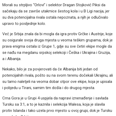
Morali su strpljivo “Orlovi” i selektor Dragan Stojković Piksi da
sačekaju da se završe utakmice šestog kola i u B Ligi nacija, jer
su dva potencijalna rivala ostala nepoznata, a njih je odlučivalo
upravo to posljednje kolo.
Već je Srbija znala da bi mogla da igra protiv Grčke i Austrije, koje
su osigurale svoja druga mjesta u veoma teškim grupama, dok je
prava enigma ostala iz Grupe 1, gdje su sve četiri ekipe mogle da
se nađu na megdanu srpskoj selekciji i Češka i Ukrajina i Gruzija,
a i Albanija.
Nekako, bilo je za povjerovati da će Albanija biti jedan od
potencijalnih rivala, pošto su na svom terenu dočekali Ukrajinu, ali
su tamo naletjeli na veoma dobar otpor ove ekipe, koja je upisala
i pobjedu u Tirani, samim tim došla i do drugog mjesta.
Crna Gora je u Grupi 4 uspjela da napravi iznenađenje i savlada
Tursku sa 3:1, a to je kaznila i selekcija Walesa, koja je slavila
protiv Islanda i tako uzela prvo mjesto u ovoj grupi, dok je Tursku