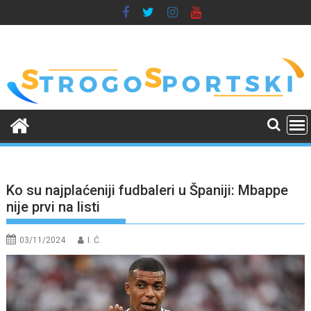
Skip
to
content
Ko su najplaćeniji fudbaleri u Španiji: Mbappe
nije prvi na listi
03/11/2024
I. Ć.