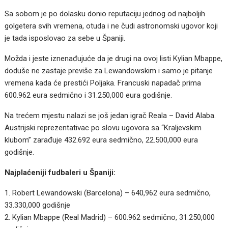
Sa sobom je po dolasku donio reputaciju jednog od najboljih
golgetera svih vremena, otuda i ne čudi astronomski ugovor koji
je tada isposlovao za sebe u Španiji.
Možda i jeste iznenađujuće da je drugi na ovoj listi Kylian Mbappe,
doduše ne zastaje previše za Lewandowskim i samo je pitanje
vremena kada će prestići Poljaka. Francuski napadač prima
600.962 eura sedmično i 31.250,000 eura godišnje.
Na trećem mjestu nalazi se još jedan igrač Reala – David Alaba.
Austrijski reprezentativac po slovu ugovora sa “Kraljevskim
klubom” zarađuje 432.692 eura sedmično, 22.500,000 eura
godišnje.
Najplaćeniji fudbaleri u Španiji:
1. Robert Lewandowski (Barcelona) – 640,962 eura sedmično,
33.330,000 godišnje
2. Kylian Mbappe (Real Madrid) – 600.962 sedmično, 31.250,000