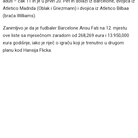
aduti – čak 11 ih je u prvih 20. Pet ih dolazi iz Barcelone, dvojica iz
Atletico Madrida (Oblak i Griezmann) i dvojica iz Atletico Bilbaa
(braća Williams).
Zanimljivo je da je fudbaler Barcelone Ansu Fati na 12. mjestu
ove liste sa mjesečnom zaradom od 268,269 eura i 13.950,000
eura godišnje, iako je riječ o igraču koji je trenutno u drugom
planu kod Hansija Flicka.