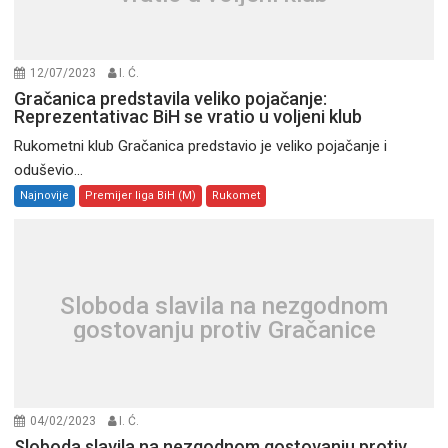
12/07/2023
I. Ć.
Gračanica predstavila veliko pojačanje:
Reprezentativac BiH se vratio u voljeni klub
Rukometni klub Gračanica predstavio je veliko pojačanje i
oduševio...
Najnovije
Premijer liga BiH (M)
Rukomet
Sloboda slavila na nezgodnom
gostovanju protiv Gračanice
04/02/2023
I. Ć.
Sloboda slavila na nezgodnom gostovanju protiv