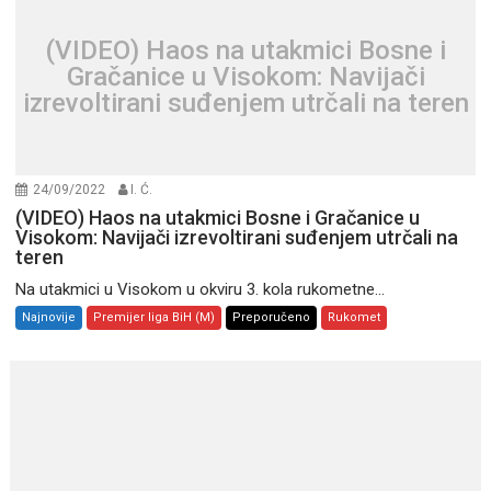
(VIDEO) Haos na utakmici Bosne i
Gračanice u Visokom: Navijači
izrevoltirani suđenjem utrčali na teren
24/09/2022
I. Ć.
(VIDEO) Haos na utakmici Bosne i Gračanice u
Visokom: Navijači izrevoltirani suđenjem utrčali na
teren
Na utakmici u Visokom u okviru 3. kola rukometne...
Najnovije
Premijer liga BiH (M)
Preporučeno
Rukomet