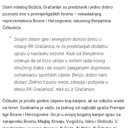
Osim mladog Božića, Gračanlije su predstavili i jedno dobro
poznato ime s premijerligaških terena – nekadašnjeg
reprezentativca Bosne i Hercegovine, iskusnog Benjamina
Čičkušića.
Svojim stilom igre i energijom donosi širinu u
rotaciji RK Gračanica, te će predstavljati dodatnu
opciju u nastavku sezone. Klub od Benjamina
očekuje da se brzo uklopi u sistem rada novog
stručnog štaba i da svojim zalaganjem doprinese
ostvarivanju sportskih ciljeva. Benjo, dobro nam
došao! Želimo ti puno sreće, zdravlja i pobjeda u
dresu RK Gračanica”, rekli su iz Gračanice.
Čičkušić je prošle godine objavio kraj karijere, ali se odlučio vratiti
na teren. Godinama je važio za jednog od najboljih igrača Premijer
lige Bosne i Hercegovine. On je u svojoj bogatoj karijeri igrao za
sarajevsku Bosnu, Maglaj, Krivaju, Vogošću, Iskru i Slobodu. U