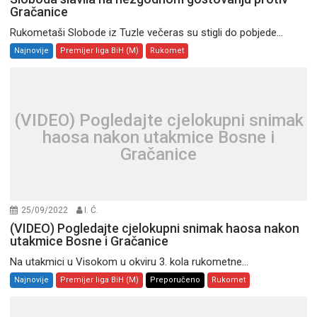
Gračanice
Rukometaši Slobode iz Tuzle večeras su stigli do pobjede...
Najnovije
Premijer liga BiH (M)
Rukomet
(VIDEO) Pogledajte cjelokupni snimak
haosa nakon utakmice Bosne i
Gračanice
25/09/2022
I. Ć.
(VIDEO) Pogledajte cjelokupni snimak haosa nakon
utakmice Bosne i Gračanice
Na utakmici u Visokom u okviru 3. kola rukometne...
Najnovije
Premijer liga BiH (M)
Preporučeno
Rukomet