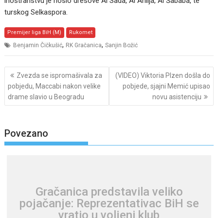
inostranstvu je nosio dresove Al Sada, Al Ahlija, Al Šababa, te
turskog Selkaspora.
Premijer liga BiH (M)
Rukomet
,
,
Benjamin Čičkušić
RK Gračanica
Sanjin Božić
Post
Zvezda se ispromašivala za
(VIDEO) Viktoria Plzen došla do
navigation
pobjedu, Maccabi nakon velike
pobjede, sjajni Memić upisao
drame slavio u Beogradu
novu asistenciju
Povezano
Gračanica predstavila veliko
pojačanje: Reprezentativac BiH se
vratio u voljeni klub