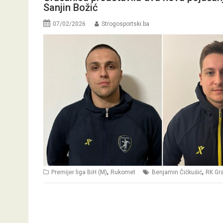
Sanjin Božić
07/02/2026
Strogosportski.ba
,
,
Premijer liga BiH (M)
Rukomet
Benjamin Čičkušić
RK Gr