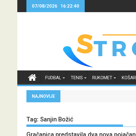
Skip
07/08/2026
16:22:40
to
content
FUDBAL
TENIS
RUKOMET
KOŠA
NAJNOVIJE
Tag:
Sanjin Božić
Gračanica predstavila dva nova pojačanj