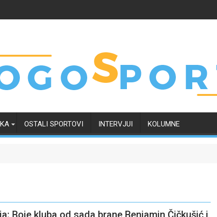
RKA
OSTALI SPORTOVI
INTERVJUI
KOLUMNE
a: Boje kluba od sada brane Benjamin Čičkušić i