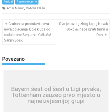
Fudbal
Reprezentacije
,
Amar Memić
Viktoria Plzen
Post
Gračanica predstavila dva
Ovo je razlog zbog kojeg Novak
navigation
nova pojačanja: Boje kluba od
Đoković neće igrati turnir u
sada brane Benjamin Čičkušić i
Dohi
Sanjin Božić
Povezano
Bayern šest od šest u Ligi prvaka,
Tottenham zauzeo prvo mjesto u
najneizvjesnijoj grupi