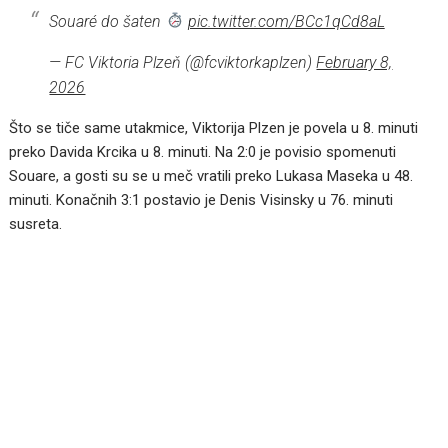
Souaré do šaten
pic.twitter.com/BCc1qCd8aL
— FC Viktoria Plzeň (@fcviktorkaplzen)
February 8,
2026
Što se tiče same utakmice, Viktorija Plzen je povela u 8. minuti
preko Davida Krcika u 8. minuti. Na 2:0 je povisio spomenuti
Souare, a gosti su se u meč vratili preko Lukasa Maseka u 48.
minuti. Konačnih 3:1 postavio je Denis Visinsky u 76. minuti
susreta.