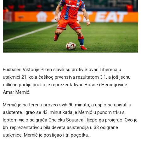
Fudbaleri Viktorije Plzen slavili su protiv Slovan Libereca u
utakmici 21. kola češkog prvenstva rezultatom 3:1, a još jednu
odličnu partiju pružio je reprezentativac Bosne i Hercegovine
Amar Memić.
Memić je na terenu proveo svih 90 minuta, a uspio se upisati u
asistente. Igrao se 43. minut kada je Memić u punom trku s
loptom vidio saigrača Cheicka Souarea i lijepo ga proigrao. Ovo je
bh. reprezentativcu bila deveta asistencija u 33 odigrane
utakmice. Memić je postigao i tri pogotka.