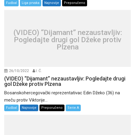
Fudbal
Liga prvaka
Najnovije
Preporučeno
(VIDEO) “Dijamant” nezaustavljiv:
Pogledajte drugi gol Džeke protiv
Plzena
26/10/2022
I. Ć.
(VIDEO) “Dijamant” nezaustavljiv: Pogledajte drugi
gol Džeke protiv Plzena
Bosanskohercegovački reprezentativac Edin Džeko (36) na
meču protiv Viktorije...
Fudbal
Najnovije
Preporučeno
Serie A