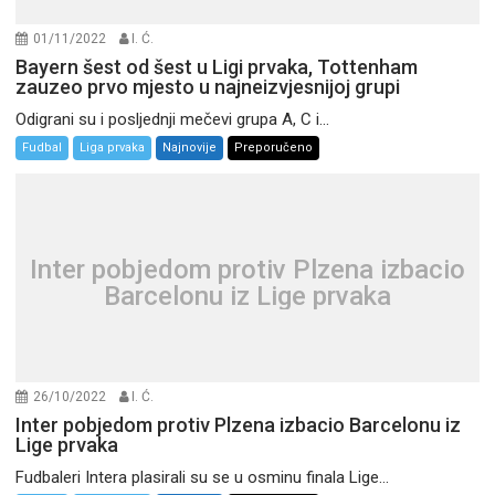
01/11/2022
I. Ć.
Bayern šest od šest u Ligi prvaka, Tottenham
zauzeo prvo mjesto u najneizvjesnijoj grupi
Odigrani su i posljednji mečevi grupa A, C i...
Fudbal
Liga prvaka
Najnovije
Preporučeno
Inter pobjedom protiv Plzena izbacio
Barcelonu iz Lige prvaka
26/10/2022
I. Ć.
Inter pobjedom protiv Plzena izbacio Barcelonu iz
Lige prvaka
Fudbaleri Intera plasirali su se u osminu finala Lige...