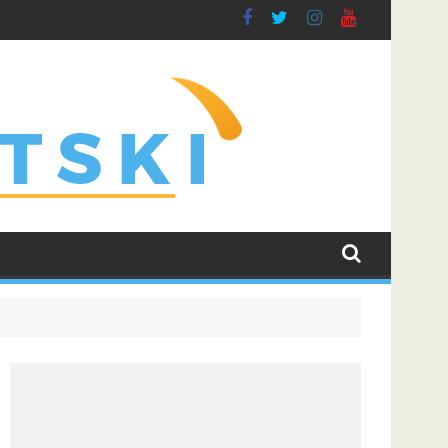
prati borbu za grupnu fazu uz najveće kvote
Dinamo uvjerljivom pobjedom savladao Kaunu Žalgiris 