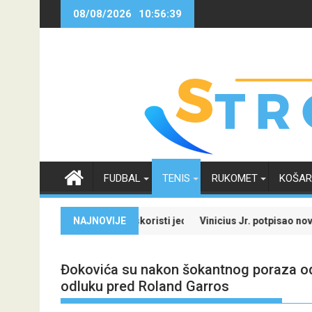
Skip
08/08/2026
10:56:40
to
content
FUDBAL
TENIS
RUKOMET
KOŠA
ađi specijale i iskoristi jedinstvenu ponudu
NAJNOVIJE
Vinicius Jr. potpisao novi ugovor sa 
Đokovića su nakon šokantnog poraza odma
odluku pred Roland Garros