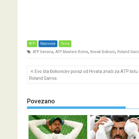
ATP
Najnovije
Tenis
,
,
,
ATP Geneva
ATP Masters Rome
Novak Đoković
Roland Garr
Post
Evo šta Đokovićev poraz od Hrvata znači za ATP listu 
navigation
Roland Garros
Povezano