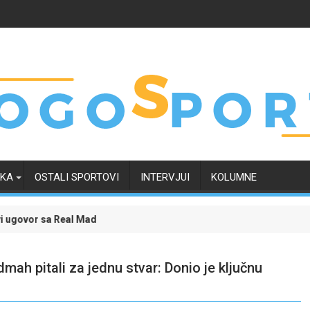
RKA
OSTALI SPORTOVI
INTERVJUI
KOLUMNE
Real Madridom i okončao neizvijesnost oko svoje budućnosti
Evropski četvrtak zanimljiviji uz Meridian: Is
h pitali za jednu stvar: Donio je ključnu