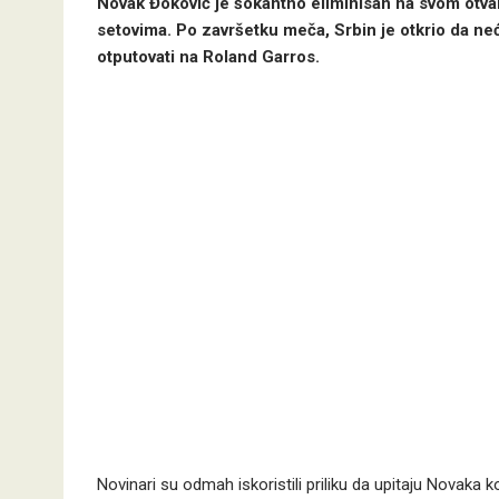
Novak Đoković je šokantno eliminisan na svom otvara
setovima. Po završetku meča, Srbin je otkrio da neć
otputovati na Roland Garros.
Novinari su odmah iskoristili priliku da upitaju Novaka