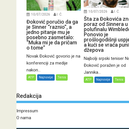
10/07/2026
I. Ć.
10/07/2026
I. Ć.
Šta za Đokovića zn
Đoković poručio da ga
poraz od Sinnera u
je Sinner “raznio”, a
polufinalu Wimbled
jedno pitanje mu je
Ponovio je
posebno zasmetalo:
prošlogodišnji uspj
“Muka mi je da pričam
a kući se vraća pun
o tome”
džepova
Novak Đoković govorio je na
Najbolji srpski teniser 
konferenciji za medije
Đoković poražen je od
nakon...
Jannika...
ATP
Najnovije
Tenis
ATP
Najnovije
Tenis
Redakcija
Impressum
O nama