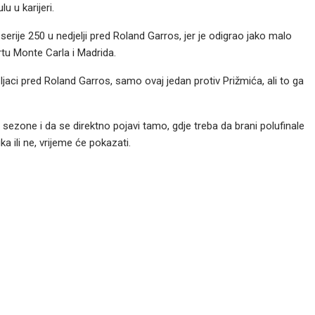
u u karijeri.
serije 250 u nedjelji pred Roland Garros, jer je odigrao jako malo
rtu Monte Carla i Madrida.
aci pred Roland Garros, samo ovaj jedan protiv Prižmića, ali to ga
ezone i da se direktno pojavi tamo, gdje treba da brani polufinale
a ili ne, vrijeme će pokazati.