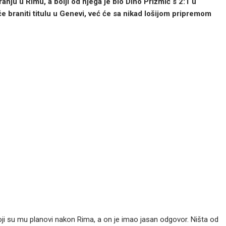
nju u Rimu, a bolji od njega je bio Dino Prižmić s 2:1 u
e braniti titulu u Genevi, već će sa nikad lošijom pripremom
 koji su mu planovi nakon Rima, a on je imao jasan odgovor. Ništa od