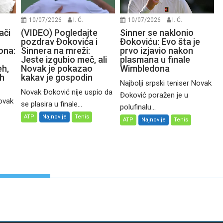
10/07/2026
I. Ć.
10/07/2026
I. Ć.
ači
(VIDEO) Pogledajte
Sinner se naklonio
pozdrav Đokovića i
Đokoviću: Evo šta je
ona:
Sinnera na mreži:
prvo izjavio nakon
Jeste izgubio meč, ali
plasmana u finale
eh,
Novak je pokazao
Wimbledona
ih
kakav je gospodin
Najbolji srpski teniser Novak
Novak Đoković nije uspio da
Đoković poražen je u
Novak
se plasira u finale...
polufinalu...
ATP
Najnovije
Tenis
ATP
Najnovije
Tenis