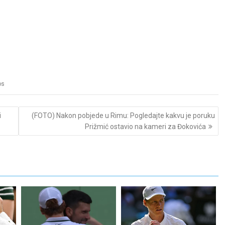
os
i
(FOTO) Nakon pobjede u Rimu: Pogledajte kakvu je poruku
Prižmić ostavio na kameri za Đokovića