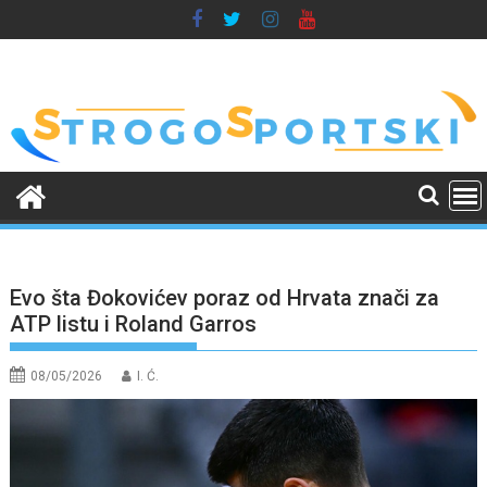
Skip
to
content
Evo šta Đokovićev poraz od Hrvata znači za
ATP listu i Roland Garros
08/05/2026
I. Ć.