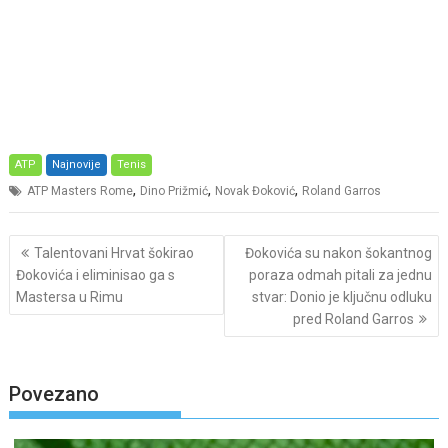
ATP
Najnovije
Tenis
,
,
,
ATP Masters Rome
Dino Prižmić
Novak Đoković
Roland Garros
Post
Talentovani Hrvat šokirao
Đokovića su nakon šokantnog
navigation
Đokovića i eliminisao ga s
poraza odmah pitali za jednu
Mastersa u Rimu
stvar: Donio je ključnu odluku
pred Roland Garros
Povezano