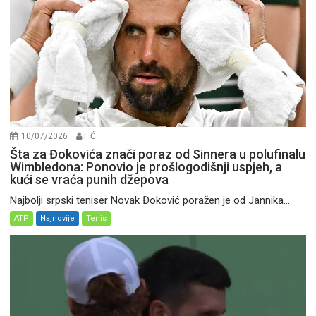
10/07/2026
I. Ć.
Šta za Đokovića znači poraz od Sinnera u polufinalu
Wimbledona: Ponovio je prošlogodišnji uspjeh, a
kući se vraća punih džepova
Najbolji srpski teniser Novak Đoković poražen je od Jannika...
ATP
Najnovije
Tenis