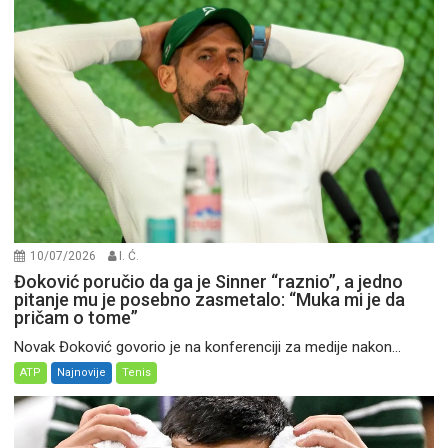
10/07/2026
I. Ć.
Đoković poručio da ga je Sinner “raznio”, a jedno
pitanje mu je posebno zasmetalo: “Muka mi je da
pričam o tome”
Novak Đoković govorio je na konferenciji za medije nakon...
ATP
Najnovije
Tenis