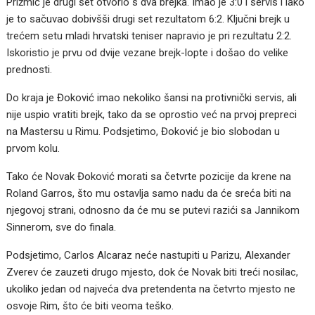
Prižmić je drugi set otvorio s dva brejka. Imao je 3:0 i servis i lako
je to sačuvao dobivšši drugi set rezultatom 6:2. Ključni brejk u
trećem setu mladi hrvatski teniser napravio je pri rezultatu 2:2.
Iskoristio je prvu od dvije vezane brejk-lopte i došao do velike
prednosti.
Do kraja je Đoković imao nekoliko šansi na protivnički servis, ali
nije uspio vratiti brejk, tako da se oprostio već na prvoj prepreci
na Mastersu u Rimu. Podsjetimo, Đoković je bio slobodan u
prvom kolu.
Tako će Novak Đoković morati sa četvrte pozicije da krene na
Roland Garros, što mu ostavlja samo nadu da će sreća biti na
njegovoj strani, odnosno da će mu se putevi razići sa Jannikom
Sinnerom, sve do finala.
Podsjetimo, Carlos Alcaraz neće nastupiti u Parizu, Alexander
Zverev će zauzeti drugo mjesto, dok će Novak biti treći nosilac,
ukoliko jedan od najveća dva pretendenta na četvrto mjesto ne
osvoje Rim, što će biti veoma teško.