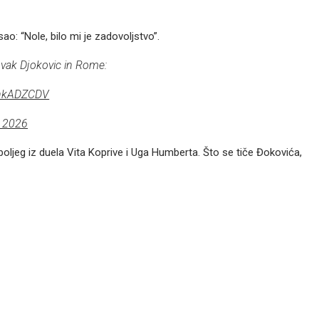
ao: “Nole, bilo mi je zadovoljstvo”.
ovak Djokovic in Rome:
mhkADZCDV
, 2026
boljeg iz duela Vita Koprive i Uga Humberta. Što se tiče Đokovića,