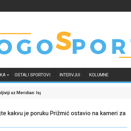
RKA
OSTALI SPORTOVI
INTERVJUI
KOLUMNE
dian: Isprati borbu za grupnu fazu uz najveće kvote
Dinamo uvjerljivom pobjedom savladao Kaunu Ž
e kakvu je poruku Prižmić ostavio na kameri za