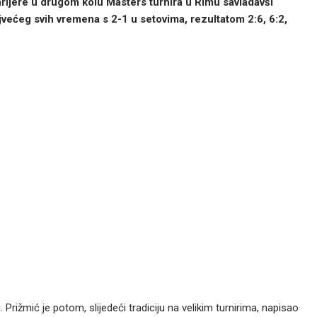
arijere u drugom kolu Masters turnira u Rimu savladavši
ajvećeg svih vremena s 2-1 u setovima, rezultatom 2:6, 6:2,
Prižmić je potom, slijedeći tradiciju na velikim turnirima, napisao