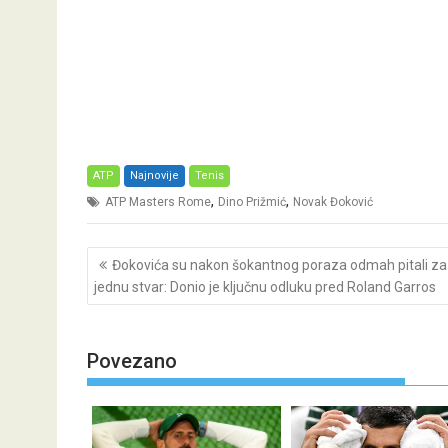
ATP
Najnovije
Tenis
,
,
ATP Masters Rome
Dino Prižmić
Novak Đoković
Post
Đokovića su nakon šokantnog poraza odmah pitali za
navigation
jednu stvar: Donio je ključnu odluku pred Roland Garros
Povezano