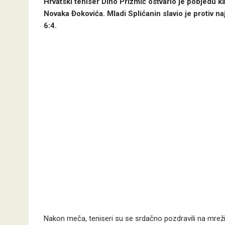
Hrvatski teniser Dino Prižmić ostvario je pobjedu k
Novaka Đokovića. Mladi Splićanin slavio je protiv n
6:4.
Nakon meča, teniseri su se srdačno pozdravili na mreži. 