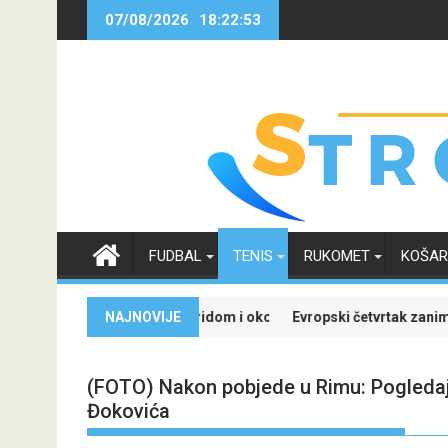
Skip
07/08/2026
18:22:54
to
content
FUDBAL
TENIS
RUKOMET
KOŠA
ovor sa Real Madridom i okončao neizvijesnost oko svoje budućnosti
NAJNOVIJE
Evropski četvrtak zanimljiviji uz Meri
(FOTO) Nakon pobjede u Rimu: Pogledajt
Đokovića