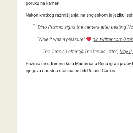
poruku na kameri.
Nakon kratkog razmišljanja, na engleskom je jeziku ispis
Dino Prizmic signs the camera after beating N
“Nole it was a pleasure”
pic.twitter.com/s
— The Tennis Letter (@TheTennisLetter)
May 8
Prižmić će u trećem kolu Mastersa u Rimu igrati protiv 
njegova naredna stanica će biti Roland Garros.