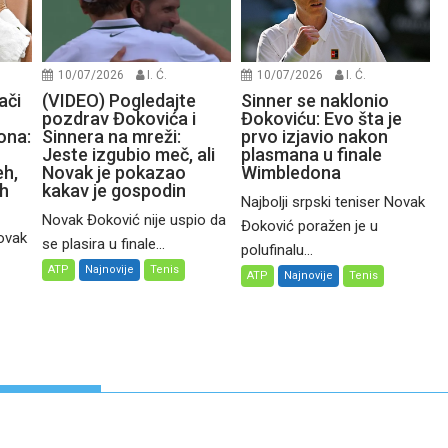
10/07/2026
I. Ć.
10/07/2026
I. Ć.
ači
(VIDEO) Pogledajte
Sinner se naklonio
pozdrav Đokovića i
Đokoviću: Evo šta je
ona:
Sinnera na mreži:
prvo izjavio nakon
Jeste izgubio meč, ali
plasmana u finale
eh,
Novak je pokazao
Wimbledona
ih
kakav je gospodin
Najbolji srpski teniser Novak
Novak Đoković nije uspio da
Đoković poražen je u
Novak
se plasira u finale...
polufinalu...
ATP
Najnovije
Tenis
ATP
Najnovije
Tenis