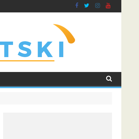
algiris i učvrstio šanse za kvalifikaciju u Ligu prvaka
Liga šampiona uz poklon tiket: Zvezda protiv Hapoel