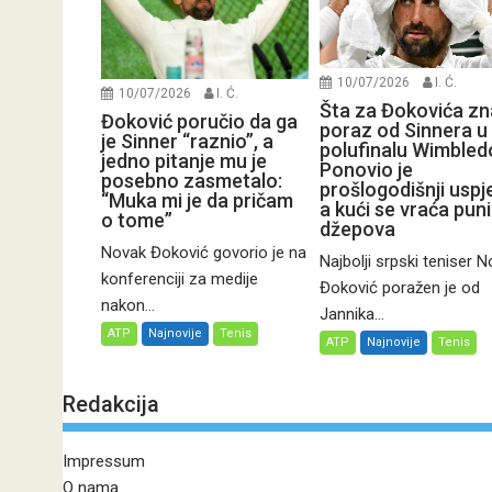
10/07/2026
I. Ć.
10/07/2026
I. Ć.
Šta za Đokovića zn
Đoković poručio da ga
poraz od Sinnera u
je Sinner “raznio”, a
polufinalu Wimbled
jedno pitanje mu je
Ponovio je
posebno zasmetalo:
prošlogodišnji uspj
“Muka mi je da pričam
a kući se vraća pun
o tome”
džepova
Novak Đoković govorio je na
Najbolji srpski teniser 
konferenciji za medije
Đoković poražen je od
nakon...
Jannika...
ATP
Najnovije
Tenis
ATP
Najnovije
Tenis
Redakcija
Impressum
O nama