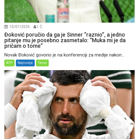
10/07/2026
I. Ć.
Đoković poručio da ga je Sinner “raznio”, a jedno
pitanje mu je posebno zasmetalo: “Muka mi je da
pričam o tome”
Novak Đoković govorio je na konferenciji za medije nakon...
ATP
Najnovije
Tenis