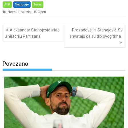
ATP
Najnovije
Tenis
,
Novak Đoković
US Open
Post
Aleksandar Stanojević ušao
Prezadovoljni Stanojević: Svi
navigation
u historiju Partizana
shvataju da su dio ovog tima…
Povezano