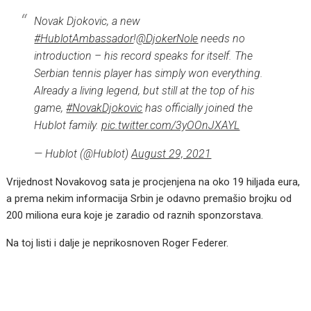
Novak Djokovic, a new
#HublotAmbassador
!
@DjokerNole
needs no
introduction – his record speaks for itself. The
Serbian tennis player has simply won everything.
Already a living legend, but still at the top of his
game,
#NovakDjokovic
has officially joined the
Hublot family.
pic.twitter.com/3yOOnJXAYL
— Hublot (@Hublot)
August 29, 2021
Vrijednost Novakovog sata je procjenjena na oko 19 hiljada eura,
a prema nekim informacija Srbin je odavno premašio brojku od
200 miliona eura koje je zaradio od raznih sponzorstava.
Na toj listi i dalje je neprikosnoven Roger Federer.