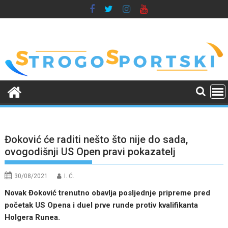
Skip
to
content
Đoković će raditi nešto što nije do sada,
ovogodišnji US Open pravi pokazatelj
30/08/2021
I. Ć.
Novak Đoković trenutno obavlja posljednje pripreme pred
početak US Opena i duel prve runde protiv kvalifikanta
Holgera Runea.