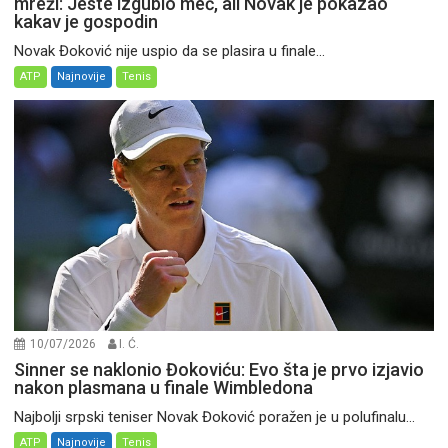
mreži: Jeste izgubio meč, ali Novak je pokazao
kakav je gospodin
Novak Đoković nije uspio da se plasira u finale...
ATP
Najnovije
Tenis
10/07/2026
I. Ć.
Sinner se naklonio Đokoviću: Evo šta je prvo izjavio
nakon plasmana u finale Wimbledona
Najbolji srpski teniser Novak Đoković poražen je u polufinalu...
ATP
Najnovije
Tenis