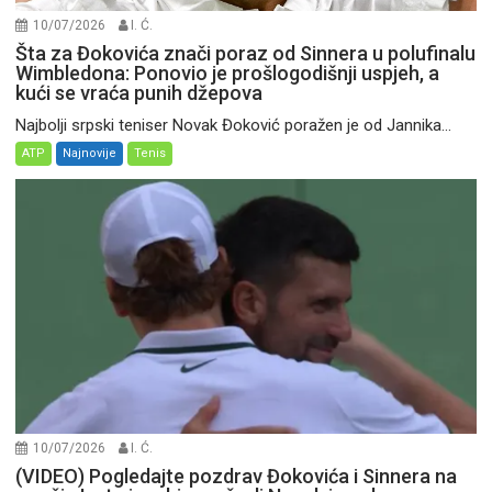
10/07/2026
I. Ć.
Šta za Đokovića znači poraz od Sinnera u polufinalu
Wimbledona: Ponovio je prošlogodišnji uspjeh, a
kući se vraća punih džepova
Najbolji srpski teniser Novak Đoković poražen je od Jannika...
ATP
Najnovije
Tenis
10/07/2026
I. Ć.
(VIDEO) Pogledajte pozdrav Đokovića i Sinnera na