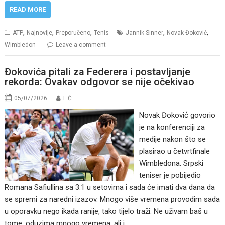
READ MORE
,
,
,
,
,
ATP
Najnovije
Preporučeno
Tenis
Jannik Sinner
Novak Đoković
Wimbledon
Leave a comment
Đokovića pitali za Federera i postavljanje
rekorda: Ovakav odgovor se nije očekivao
05/07/2026
I. Ć.
Novak Đoković govorio
je na konferenciji za
medije nakon što se
plasirao u četvrtfinale
Wimbledona. Srpski
teniser je pobijedio
Romana Safiullina sa 3:1 u setovima i sada će imati dva dana da
se spremi za naredni izazov. Mnogo više vremena provodim sada
u oporavku nego ikada ranije, tako tijelo traži. Ne uživam baš u
tome, oduzima mnogo vremena, ali i…