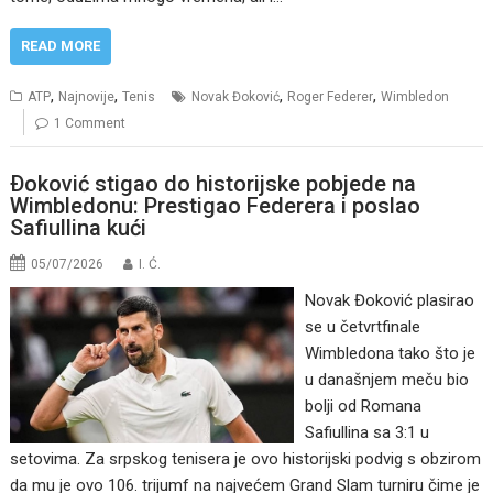
READ MORE
,
,
,
,
ATP
Najnovije
Tenis
Novak Đoković
Roger Federer
Wimbledon
1 Comment
Ðoković stigao do historijske pobjede na
Wimbledonu: Prestigao Federera i poslao
Safiullina kući
05/07/2026
I. Ć.
Novak Đoković plasirao
se u četvrtfinale
Wimbledona tako što je
u današnjem meču bio
bolji od Romana
Safiullina sa 3:1 u
setovima. Za srpskog tenisera je ovo historijski podvig s obzirom
da mu je ovo 106. trijumf na najvećem Grand Slam turniru čime je