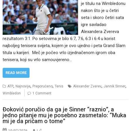
je titulu na Wimbledonu
nakon što je u četiri
seta i skoro četiri sata
igre savladao
Alexandera Zvereva
rezultatom 3:1. Po setovima je bilo 6:7, 7:6, 6:3 i 6:4 u korist
najboljeg tenisera svijeta, kojem je ovo ujedno i peta Grand Slam
titula u karijeri. Meč je počeo vrlo izjednačenom igrom oba
tenisera, koji su vrlo samouvjereno…
READ MORE
,
,
,
,
,
ATP
Najnovije
Preporučeno
Tenis
Alexander Zverev
Jannik Sinner
Wimbledon
1 Comment
Đoković poručio da ga je Sinner “raznio”, a
jedno pitanje mu je posebno zasmetalo: “Muka
mi je da pričam o tome”
10/07/2026
I. Ć.