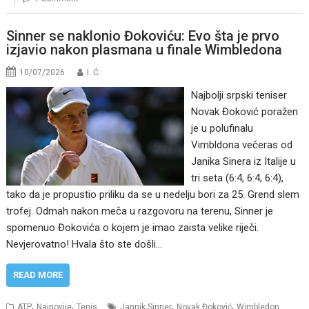
Sinner se naklonio Đokoviću: Evo šta je prvo
izjavio nakon plasmana u finale Wimbledona
10/07/2026
I. Ć.
Najbolji srpski teniser
Novak Đoković poražen
je u polufinalu
Vimbldona večeras od
Janika Sinera iz Italije u
tri seta (6:4, 6:4, 6:4),
tako da je propustio priliku da se u nedelju bori za 25. Grend slem
trofej. Odmah nakon meča u razgovoru na terenu, Sinner je
spomenuo Đokovića o kojem je imao zaista velike riječi.
Nevjerovatno! Hvala što ste došli…
READ MORE
,
,
,
,
ATP
Najnovije
Tenis
Jannik Sinner
Novak Đoković
Wimbledon