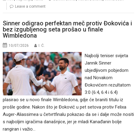
Leave a comment
Sinner odigrao perfektan meč protiv Đokovića i
bez izgubljenog seta prošao u finale
Wimbledona
10/07/2026
I. Ć.
Najbolji teniser svijeta
Jannik Sinner
ubjedljivom pobjedom
nad Novakom
Đokovićem rezultatom
3:0 (6:4, 6:4 i 6:4)
plasirao se u novo finale Wimbledona, gdje će braniti titulu iz
prošle godine. Nakon što je Đoković u pet setova protiv Felixa
Auger-Aliassimea u četvrtfinalu pokazao da se i dalje može nositi
s najboljim igračima današnjice, jer je mladi Kanađanin bolje
rangiran i važio…