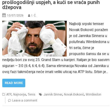
prošlogodišnji uspjeh, a kući se vraća punih
džepova
10/07/2026
I. Ć.
Najbolji srpski teniser
Novak Đoković poražen
je od Jannika Sinnera u
polufinalu Wimbledona u
tri seta, čime je
propustio šansu da se u
nedjelju bori za svoj 25. Grand Slam u karijeri. Italijan je bio sasvim
siguran – 3:0 (6:4, 6:4, 6:4). Sama eliminacija Novaka od Jannika u
ovoj fazi takmičenja neće imati veliki uticaj na ATP listu. Srbin je…
READ MORE
,
,
,
,
ATP
Najnovije
Tenis
Jannik Sinner
Novak Đoković
Wimbledon
Leave a comment