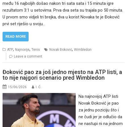
među 16 najboljih došao nakon tri sata sata i 15 minuta igre
rezultatom 3:1 u setovima. Prva dva seta su trajala po 50 minuta.
U prvom smo vidjeli tri brejka, dva u korist Novaka te je Đoković
prvi set riješio u svoju…
READ MORE
,
,
,
ATP
Najnovije
Tenis
Novak Đoković
Wimbledon
Leave a comment
Đoković pao za još jedno mjesto na ATP listi, a
to nije najgori scenario pred Wimbledon
15/06/2026
I. Ć.
Na najnovijoj ATP listi
Novak Đoković je pao
za jednu poziciju što i
ne čudi jer je odlučio da
ne nastupi ni na jednom