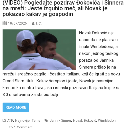
(VIDEO) Pogledajte pozdrav Đokovića i Sinnera
na mreži: Jeste izgubio meč, ali Novak je
pokazao kakav je gospodin
10/07/2026
I. Ć.
Novak Đoković nije
uspio da se plasira u
finale Wimbledona, a
nakon jednog teškog
poraza od Jannika
Sinnera prišao je na
mrežu i srdačno zagrlio i čestitao Italijanu koji će igrati za novu
Grand Slam titulu. Kakav šampion i jeste, Novak je nasmijan
krenuo ka centru travnjaka i istinski pozdravio Italijana koji je sa
3:0 u setovima zaista bio bolji…
READ MORE
,
,
,
,
ATP
Najnovije
Tenis
Jannik Sinner
Novak Đoković
Wimbledon
1 Comment