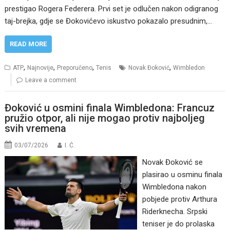
prestigao Rogera Federera. Prvi set je odlučen nakon odigranog
taj-brejka, gdje se Đokovićevo iskustvo pokazalo presudnim,…
READ MORE
,
,
,
,
ATP
Najnovije
Preporučeno
Tenis
Novak Đoković
Wimbledon
Leave a comment
Đoković u osmini finala Wimbledona: Francuz
pružio otpor, ali nije mogao protiv najboljeg
svih vremena
03/07/2026
I. Ć.
Novak Đoković se
plasirao u osminu finala
Wimbledona nakon
pobjede protiv Arthura
Riderknecha. Srpski
teniser je do prolaska