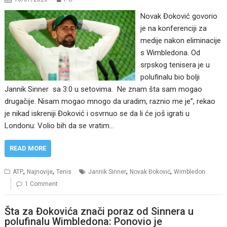
Novak Đoković govorio
je na konferenciji za
medije nakon eliminacije
s Wimbledona. Od
srpskog tenisera je u
polufinalu bio bolji
Jannik Sinner sa 3:0 u setovima. Ne znam šta sam mogao
drugačije. Nisam mogao mnogo da uradim, raznio me je”, rekao
je nikad iskreniji Đoković i osvrnuo se da li će još igrati u
Londonu: Volio bih da se vratim…
READ MORE
,
,
,
,
ATP
Najnovije
Tenis
Jannik Sinner
Novak Đoković
Wimbledon
1 Comment
Šta za Đokovića znači poraz od Sinnera u
polufinalu Wimbledona: Ponovio je