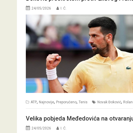
24/05/2026
I. Ć.
,
,
,
,
ATP
Najnovije
Preporučeno
Tenis
Novak Đoković
Rolan
Velika pobjeda Međedovića na otvaranj
24/05/2026
I. Ć.