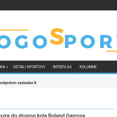
RKA
OSTALI SPORTOVI
INTERVJUI
KOLUMNE
ao Kaunu Žalgiris i učvrstio šanse za kvalifikaciju u Ligu prvaka
Liga šampiona uz poklon tiket: Zvezda pr
ncuza do drugog kola Roland Garrosa