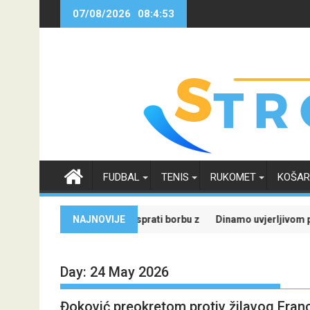
Skip
07/08/2026
08:4:54
to
content
FUDBAL
TENIS
RUKOMET
KOŠA
 budućnosti
iji uz Meridian: Isprati borbu za grupnu fazu uz najveće kvote
NAJNOVIJE
Dinamo uvjerljivom pobjedom savlad
Day:
24 May 2026
Đoković preokretom protiv žilavog Fra