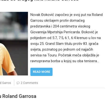
Novak Đoković započeo je svoj put na Roland
Garrosu okršajem protiv domaćeg
predstavnika i 204 centimetra visokog
Giovannija Mpetshija Perricarda. Đoković je
pobjedom od 5:7, 7:5, 6:1, 6:4 krenuo u lov na
svoju 25. Grand Slam titulu protiv 83. igrača
svijeta, poznatog po jednom od najjačih
servisa na Touru. Početak meča obilježila je
ravnopravna borba u kojoj su oba tenisera…
READ MORE
d Garros
2 Comments
u Roland Garrosa