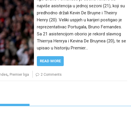
najviše asistencija u jednoj sezoni (21), koji su
predhodno držali Kevin De Bruyne i Theirry
Henry (20). Veliki uspjeh u karijeri postigao je
reprezentativac Portugala, Bruno Fernandes.
Sa 21 asistencijom oborio je rekord slavnog
Thierrya Henrya i Kevina De Bruynea (20), te se
upisao u historiju Premier…
READ MORE
,
andes
Premier liga
2 Comments