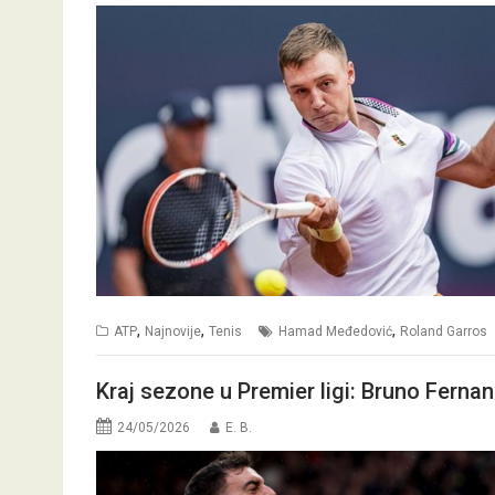
,
,
,
ATP
Najnovije
Tenis
Hamad Međedović
Roland Garros
Kraj sezone u Premier ligi: Bruno Ferna
24/05/2026
E. B.