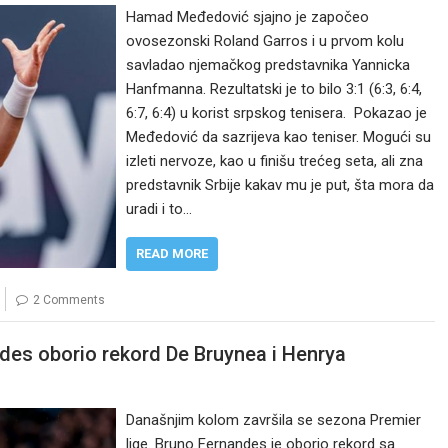
Hamad Međedović sjajno je započeo
ovosezonski Roland Garros i u prvom kolu
savladao njemačkog predstavnika Yannicka
Hanfmanna. Rezultatski je to bilo 3:1 (6:3, 6:4,
6:7, 6:4) u korist srpskog tenisera. Pokazao je
Međedović da sazrijeva kao teniser. Mogući su
izleti nervoze, kao u finišu trećeg seta, ali zna
predstavnik Srbije kakav mu je put, šta mora da
uradi i to…
READ MORE
2 Comments
ndes oborio rekord De Bruynea i Henrya
Današnjim kolom završila se sezona Premier
lige. Bruno Fernandes je oborio rekord sa