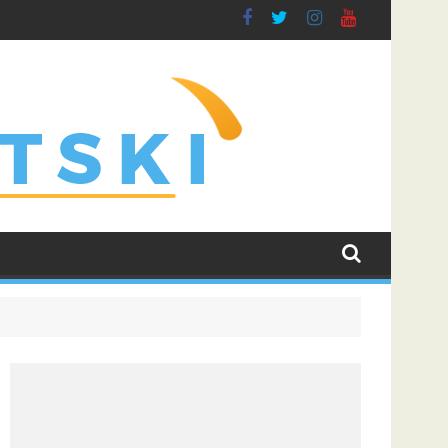
otiv Hapoela, Dinamo dočekuje Žalgiris
LeBron James i dalje najtraženije ime u NBA ligi: