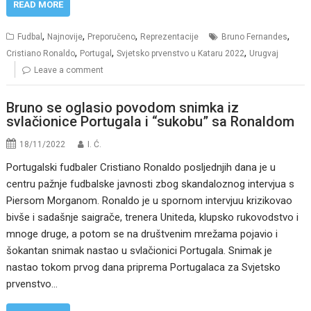
READ MORE
,
,
,
,
Fudbal
Najnovije
Preporučeno
Reprezentacije
Bruno Fernandes
,
,
,
Cristiano Ronaldo
Portugal
Svjetsko prvenstvo u Kataru 2022
Urugvaj
Leave a comment
Bruno se oglasio povodom snimka iz
svlačionice Portugala i “sukobu” sa Ronaldom
18/11/2022
I. Ć.
Portugalski fudbaler Cristiano Ronaldo posljednjih dana je u
centru pažnje fudbalske javnosti zbog skandaloznog intervjua s
Piersom Morganom. Ronaldo je u spornom intervjuu krizikovao
bivše i sadašnje saigrače, trenera Uniteda, klupsko rukovodstvo i
mnoge druge, a potom se na društvenim mrežama pojavio i
šokantan snimak nastao u svlačionici Portugala. Snimak je
nastao tokom prvog dana priprema Portugalaca za Svjetsko
prvenstvo…