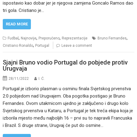
ispostavio kao dobar jer je njegova zamjena Goncalo Ramos dao
tri gola. Cristiano je…
READ MORE
,
,
,
,
Fudbal
Najnovije
Preporučeno
Reprezentacije
Bruno Fernandes
,
Cristiano Ronaldo
Portugal
Leave a comment
Sjajni Bruno vodio Portugal do pobjede protiv
Urugvaja
28/11/2022
I. Ć.
Portugal je izborio plasman u osminu finala Svjetskog prvenstva
2:0 pobjedom nad Urugvajem. Oba pogotka postigao je Bruno
Fernandes. Ovom utakmicom ujedno je zaključeno i drugo kolo
Svjetskog prvenstva u Kataru, a Portugal je tek treća ekipa koja je
izborila mjesto među najboljih 16 – prvi su to napravili Francuska
i Brazil. S druge strane, Urugvaj će put do osmine…