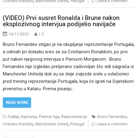
,
,
Cristiano Ronaldo
Manchester United
Portugal
Leave a comment
(VIDEO) Prvi susret Ronalda i Brune nakon
eksplozivnog intervjua podijelio navijače
15/11/2022
I. Ć.
Bruno Fernandes stigao je na okupljanje reprezentacije Portugala,
a odmah pri dolasku sreo se sa Cristianom Ronaldom, po prvi
put nakon njegovog intervjua s Piersom Morganom. Bruno
Fernandes nije izgledao pretjerano zadovoljan što vidi saigrača iz
Manchester Uniteda dok su se dvije zvijezde srele u svlačionici
pred trening reprezentacije Portugala, koja će igrati na Svjetskom
prvenstvu u Kataru. Prema pisanju…
READ MORE
,
,
,
,
Fudbal
Najnovije
Premier liga
Reprezentacije
Bruno Fernandes
,
,
Cristiano Ronaldo
Manchester United
Portugal
Leave a comment