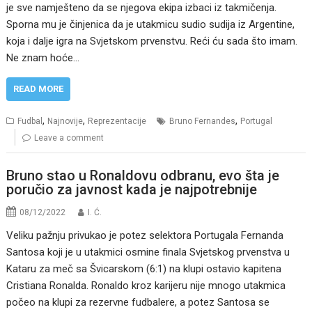
je sve namješteno da se njegova ekipa izbaci iz takmičenja.
Sporna mu je činjenica da je utakmicu sudio sudija iz Argentine,
koja i dalje igra na Svjetskom prvenstvu. Reći ću sada što imam.
Ne znam hoće…
READ MORE
,
,
,
Fudbal
Najnovije
Reprezentacije
Bruno Fernandes
Portugal
Leave a comment
Bruno stao u Ronaldovu odbranu, evo šta je
poručio za javnost kada je najpotrebnije
08/12/2022
I. Ć.
Veliku pažnju privukao je potez selektora Portugala Fernanda
Santosa koji je u utakmici osmine finala Svjetskog prvenstva u
Kataru za meč sa Švicarskom (6:1) na klupi ostavio kapitena
Cristiana Ronalda. Ronaldo kroz karijeru nije mnogo utakmica
počeo na klupi za rezervne fudbalere, a potez Santosa se