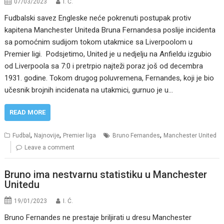
07/03/2023
I. Ć.
Fudbalski savez Engleske neće pokrenuti postupak protiv
kapitena Manchester Uniteda Bruna Fernandesa poslije incidenta
sa pomoćnim sudijom tokom utakmice sa Liverpoolom u
Premier ligi. Podsjetimo, United je u nedjelju na Anfieldu izgubio
od Liverpoola sa 7:0 i pretrpio najteži poraz još od decembra
1931. godine. Tokom drugog poluvremena, Fernandes, koji je bio
učesnik brojnih incidenata na utakmici, gurnuo je u…
READ MORE
,
,
,
Fudbal
Najnovije
Premier liga
Bruno Fernandes
Manchester United
Leave a comment
Bruno ima nestvarnu statistiku u Manchester
Unitedu
19/01/2023
I. Ć.
Bruno Fernandes ne prestaje briljirati u dresu Manchester