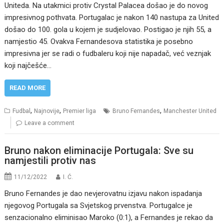
Uniteda. Na utakmici protiv Crystal Palacea došao je do novog
impresivnog pothvata. Portugalac je nakon 140 nastupa za United
došao do 100. gola u kojem je sudjelovao. Postigao je njih 55, a
namjestio 45. Ovakva Fernandesova statistika je posebno
impresivna jer se radi o fudbaleru koji nije napadač, već veznjak
koji najčešće…
READ MORE
,
,
,
Fudbal
Najnovije
Premier liga
Bruno Fernandes
Manchester United
Leave a comment
Bruno nakon eliminacije Portugala: Sve su
namjestili protiv nas
11/12/2022
I. Ć.
Bruno Fernandes je dao nevjerovatnu izjavu nakon ispadanja
njegovog Portugala sa Svjetskog prvenstva. Portugalce je
senzacionalno eliminisao Maroko (0:1), a Fernandes je rekao da