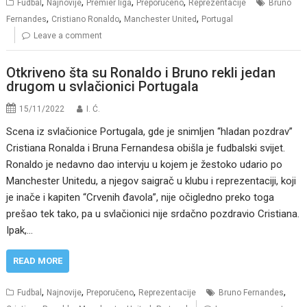
,
,
,
,
Fudbal
Najnovije
Premier liga
Preporučeno
Reprezentacije
Bruno
,
,
,
Fernandes
Cristiano Ronaldo
Manchester United
Portugal
Leave a comment
Otkriveno šta su Ronaldo i Bruno rekli jedan
drugom u svlačionici Portugala
15/11/2022
I. Ć.
Scena iz svlačionice Portugala, gde je snimljen “hladan pozdrav”
Cristiana Ronalda i Bruna Fernandesa obišla je fudbalski svijet.
Ronaldo je nedavno dao intervju u kojem je žestoko udario po
Manchester Unitedu, a njegov saigrač u klubu i reprezentaciji, koji
je inače i kapiten “Crvenih đavola”, nije očigledno preko toga
prešao tek tako, pa u svlačionici nije srdačno pozdravio Cristiana.
Ipak,…
READ MORE
,
,
,
,
Fudbal
Najnovije
Preporučeno
Reprezentacije
Bruno Fernandes