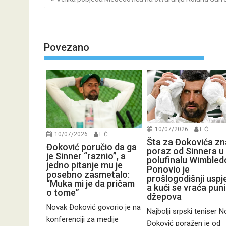
navigation
Povezano
10/07/2026
I. Ć.
10/07/2026
I. Ć.
Šta za Đokovića zn
Đoković poručio da ga
poraz od Sinnera u
je Sinner “raznio”, a
polufinalu Wimbled
jedno pitanje mu je
Ponovio je
posebno zasmetalo:
prošlogodišnji uspj
“Muka mi je da pričam
a kući se vraća pun
o tome”
džepova
Novak Đoković govorio je na
Najbolji srpski teniser 
konferenciji za medije
Đoković poražen je od