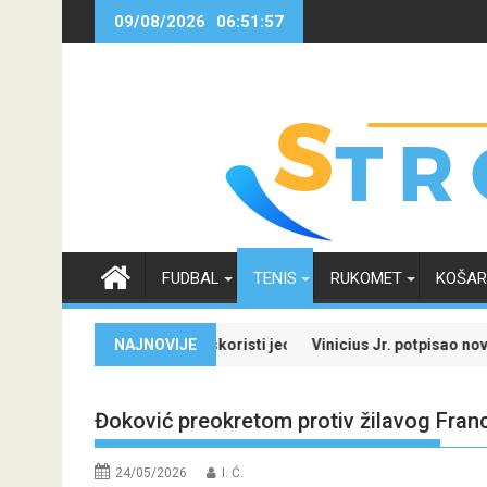
Skip
09/08/2026
06:51:58
to
content
FUDBAL
TENIS
RUKOMET
KOŠA
specijale i iskoristi jedinstvenu ponudu
NAJNOVIJE
Vinicius Jr. potpisao novi ugovor sa Real
Đoković preokretom protiv žilavog Fra
24/05/2026
I. Ć.