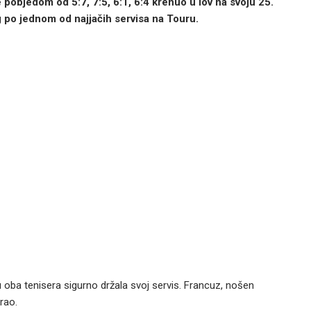
 pobjedom od 5:7, 7:5, 6:1, 6:4 krenuo u lov na svoju 25.
og po jednom od najjačih servisa na Touru.
 oba tenisera sigurno držala svoj servis. Francuz, nošen
rao.