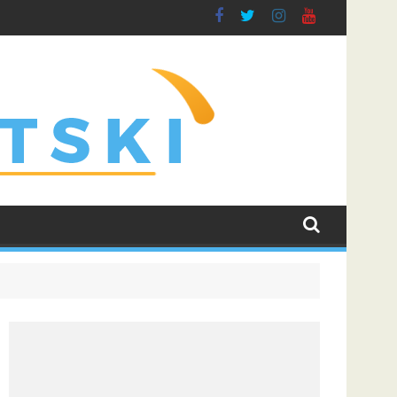
 borbu za grupnu fazu uz najveće kvote
Dinamo uvjerljivom pobjedom savladao Kaunu Žalgiris i učv