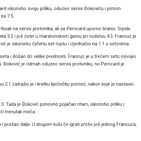
icard iskoristio svoju priliku, oduzeo servis Đokoviću i potom
sa 7:5.
tisak na servis protivnika, ali se Perricard uporno branio. Srpski
ltata 3:2 i još četiri u maratonskom gemu pri vodstvu 4:3. Francuz je
ić je iskoristio četvrtu set-loptu i izjednačio na 1:1 u setovima.
seta i došao do velike prednosti. Francuz je u trećem setu osvojio
 Đoković je odmah oduzeo servis protivniku, no Perricard je
u 2:1 zatražio je i kratku liječničku pomoć, nakon koje je nastavio
:3. Tada je Đoković ponovno pojačao ritam, iskoristio priliku i
ući trenutak meča.
 i prošao dalje. U drugom kolu će igrati protiv još jednog Francuza,