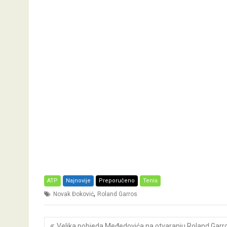
ATP
Najnovije
Preporučeno
Tenis
,
Novak Đoković
Roland Garros
Post
Velika pobjeda Međedovića na otvaranju Roland Garr