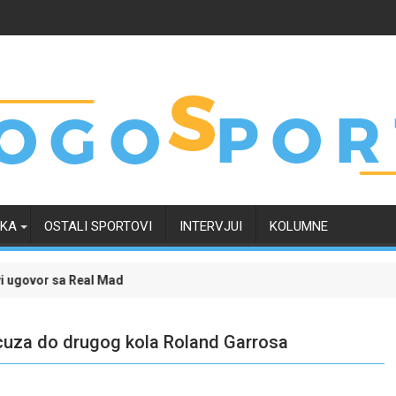
RKA
OSTALI SPORTOVI
INTERVJUI
KOLUMNE
 Madridom i okončao neizvijesnost oko svoje budućnosti
Evropski četvrtak zanimljiviji uz Meridian: Isprati
ncuza do drugog kola Roland Garrosa