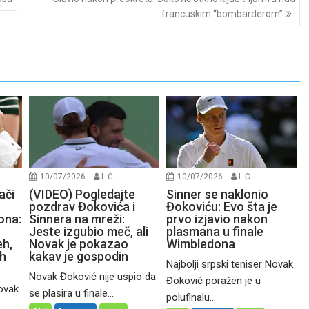
francuskim “bombarderom”
10/07/2026
I. Ć.
10/07/2026
I. Ć.
ači
(VIDEO) Pogledajte
Sinner se naklonio
pozdrav Đokovića i
Đokoviću: Evo šta je
ona:
Sinnera na mreži:
prvo izjavio nakon
Jeste izgubio meč, ali
plasmana u finale
eh,
Novak je pokazao
Wimbledona
ih
kakav je gospodin
Najbolji srpski teniser Novak
Novak Đoković nije uspio da
Đoković poražen je u
Novak
se plasira u finale...
polufinalu...