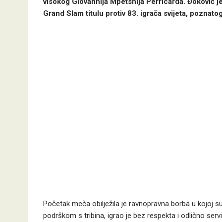
visokog Giovannija Mpetshija Perricarda. Đoković je
Grand Slam titulu protiv 83. igrača svijeta, poznat
Početak meča obilježila je ravnopravna borba u kojoj su
podrškom s tribina, igrao je bez respekta i odlično servi