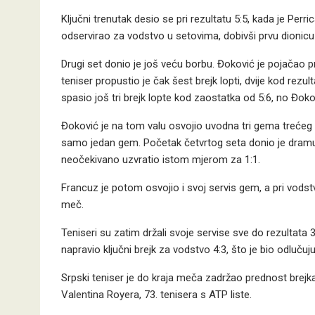
Ključni trenutak desio se pri rezultatu 5:5, kada je Perr
odservirao za vodstvo u setovima, dobivši prvu dionicu 
Drugi set donio je još veću borbu. Đoković je pojačao pri
teniser propustio je čak šest brejk lopti, dvije kod rezu
spasio još tri brejk lopte kod zaostatka od 5:6, no Đokov
Đoković je na tom valu osvojio uvodna tri gema trećeg 
samo jedan gem. Početak četvrtog seta donio je dramu.
neočekivano uzvratio istom mjerom za 1:1.
Francuz je potom osvojio i svoj servis gem, a pri vodstv
meč.
Teniseri su zatim držali svoje servise sve do rezultata 3
napravio ključni brejk za vodstvo 4:3, što je bio odlučuj
Srpski teniser je do kraja meča zadržao prednost brejka
Valentina Royera, 73. tenisera s ATP liste.