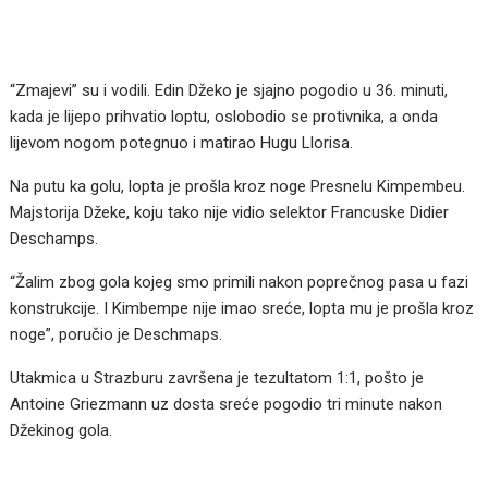
“Zmajevi” su i vodili. Edin Džeko je sjajno pogodio u 36. minuti,
kada je lijepo prihvatio loptu, oslobodio se protivnika, a onda
lijevom nogom potegnuo i matirao Hugu Llorisa.
Na putu ka golu, lopta je prošla kroz noge Presnelu Kimpembeu.
Majstorija Džeke, koju tako nije vidio selektor Francuske Didier
Deschamps.
“Žalim zbog gola kojeg smo primili nakon poprečnog pasa u fazi
konstrukcije. I Kimbempe nije imao sreće, lopta mu je prošla kroz
noge”, poručio je Deschmaps.
Utakmica u Strazburu završena je tezultatom 1:1, pošto je
Antoine Griezmann uz dosta sreće pogodio tri minute nakon
Džekinog gola.