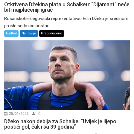
Otkrivena Džekina plata u Schalkeu: “Dijamant” neće
biti najplaćeniji igrač
Bosanskohercegovački reprezentativac Edin Džeko je sredinom
prošle sedmice postao...
Fudbal
Najnovije
Preporučeno
25/01/2026
I. Ć.
Džeko nakon debija za Schalke: “Uvijek je lijepo
postići gol, čak i sa 39 godina”