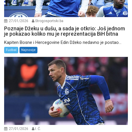
27/01/2026
Strogosportski.ba
Poznaje Džeku u dušu, a sada je otkrio: Još jednom
je pokazao koliko mu je reprezentacija BiH bitna
Kapiten Bosne i Hercegovine Edin Džeko nedavno je postao...
Fudbal
Najnovije
27/01/2026
I. Ć.