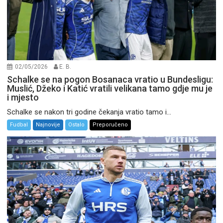
02/05/2026
E. B.
Schalke se na pogon Bosanaca vratio u Bundesligu:
Muslić, Džeko i Katić vratili velikana tamo gdje mu je
i mjesto
Schalke se nakon tri godine čekanja vratio tamo i...
Fudbal
Najnovije
Ostalo
Preporučeno