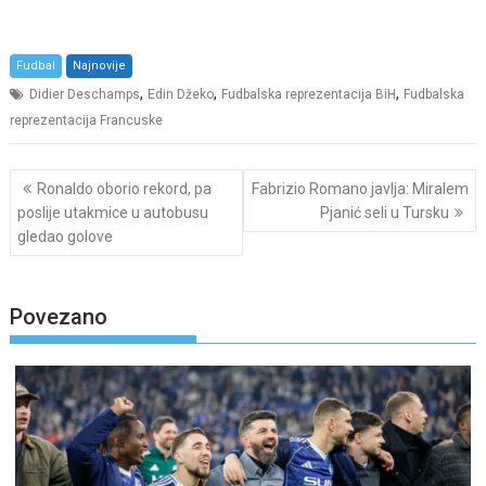
Fudbal
Najnovije
,
,
,
Didier Deschamps
Edin Džeko
Fudbalska reprezentacija BiH
Fudbalska
reprezentacija Francuske
Post
Ronaldo oborio rekord, pa
Fabrizio Romano javlja: Miralem
navigation
poslije utakmice u autobusu
Pjanić seli u Tursku
gledao golove
Povezano