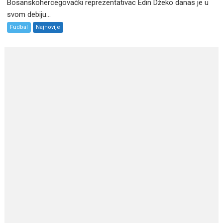
Bosanskohercegovački reprezentativac Edin Džeko danas je u
svom debiju...
Fudbal
Najnovije