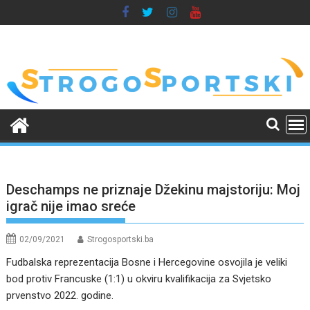
Skip
to
content
Deschamps ne priznaje Džekinu majstoriju: Moj
igrač nije imao sreće
02/09/2021
Strogosportski.ba
Fudbalska reprezentacija Bosne i Hercegovine osvojila je veliki
bod protiv Francuske (1:1) u okviru kvalifikacija za Svjetsko
prvenstvo 2022. godine.