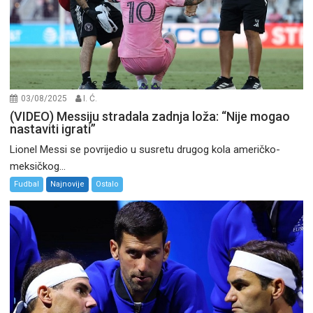
03/08/2025
I. Ć.
(VIDEO) Messiju stradala zadnja loža: “Nije mogao
nastaviti igrati”
Lionel Messi se povrijedio u susretu drugog kola američko-
meksičkog...
Fudbal
Najnovije
Ostalo