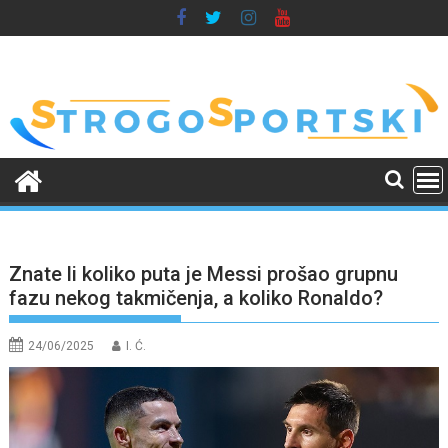
Skip
to
content
Znate li koliko puta je Messi prošao grupnu
fazu nekog takmičenja, a koliko Ronaldo?
24/06/2025
I. Ć.