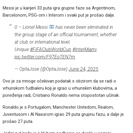
Messi je u karijeri 33 puta igra grupne faze sa Argentinom,
Barcelonom, PSG-om i Interom i svaki put je prošao dalje.
0 – Lionel Messi
has never been eliminated in
the group stage of an official tournament, whether
at club or international level.
Unique.
#FIFAClubWorldCup
#InterMiami
pic.twitter.com/F9TEoTEN7m
— OptaJose (@OptaJose)
June 24, 2025
Ovo je za mnoge očekivan podatak s obzirom da se radi o
vrhunskom fudbaleru koji je igrao u vrhunskim klubovima, a
poređenja radi, Cristiano Ronaldo nema stopostotan učinak.
Ronaldo je s Portugalom, Manchester Unitedom, Realom,
Juventusom i Al Nassrom igrao 29 puta grupnu fazu, a dalje je
prošao 27 puta.