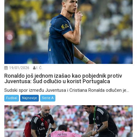
19/01/2026
I. Ć.
Ronaldo još jednom izašao kao pobjednik protiv
Juventusa: Sud odlučio u korist Portugalca
Sudski spor između Juventusa i Cristiana Ronalda odlučen je...
Fudbal
Najnovije
Serie A