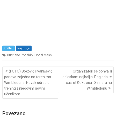
Fudbal
Najnovije
,
Cristiano Ronaldo
Lionel Messi
Post
(FOTO) Đoković i Ivanišević
Organizatori se pohvalili
navigation
ponovo zajedno na terenima
dolaskom najboljih: Pogledajte
Wimbledona: Novak odradio
susret Đokovića i Sinnera na
trening s njegovim novim
Wimbledonu
učenikom
Povezano