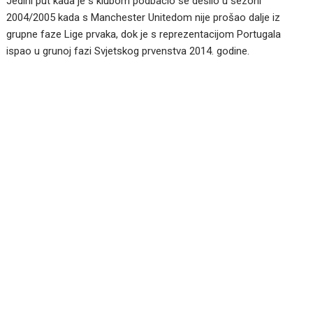
Jedini put kada je s klubom podbacio se desilo u sezoni
2004/2005 kada s Manchester Unitedom nije prošao dalje iz
grupne faze Lige prvaka, dok je s reprezentacijom Portugala
ispao u grunoj fazi Svjetskog prvenstva 2014. godine.