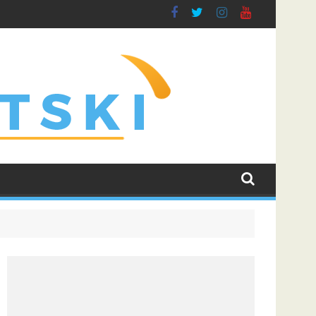
ris i učvrstio šanse za kvalifikaciju u Ligu prvaka
Liga šampiona uz poklon tiket: Zvezda protiv Hapoela, 