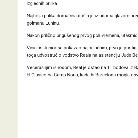
izglednih prilika.
Najbolja prilika domaćina došla je iz udarca glavom pred k
golmanu Luninu.
Nakon prilično prigušenog prvog poluvremena, utakmic
Vinicius Junior se pokazao najodlučnim, prvo je postiga
toga udvostručio vodstvo Reala na asistenciju
Jude Be
Večerašnjim ishodom, Real je ostao na 11 bodova iz Ba
El Clasico na Camp Nouu, kada bi Barcelona mogla osvojit