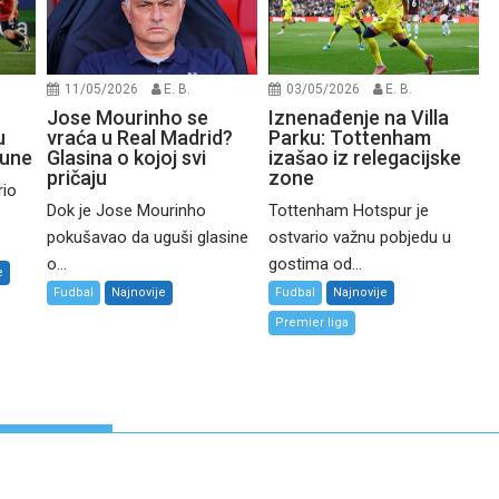
11/05/2026
E. B.
03/05/2026
E. B.
Jose Mourinho se
Iznenađenje na Villa
u
vraća u Real Madrid?
Parku: Tottenham
sune
Glasina o kojoj svi
izašao iz relegacijske
pričaju
zone
rio
Dok je Jose Mourinho
Tottenham Hotspur je
pokušavao da uguši glasine
ostvario važnu pobjedu u
o...
gostima od...
e
Fudbal
Najnovije
Fudbal
Najnovije
Premier liga