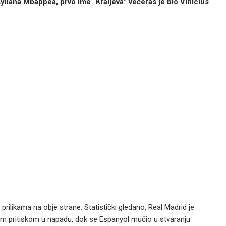
Kyliana Mbappea, prvo ime “Kraljeva” večeras je bio Vinicius
 prilikama na obje strane.
Statistički gledano, Real Madrid je
ćim pritiskom u napadu, dok se Espanyol mučio u stvaranju