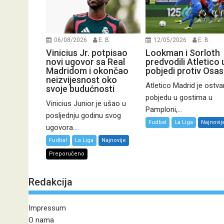
06/08/2026
E. B.
12/05/2026
E. B.
Vinicius Jr. potpisao
Lookman i Sorloth
novi ugovor sa Real
predvodili Atletico 
Madridom i okončao
pobjedi protiv Osa
neizvijesnost oko
Atletico Madrid je ostva
svoje budućnosti
pobjedu u gostima u
Vinicius Junior je ušao u
Pamploni,...
posljednju godinu svog
Fudbal
La Liga
Najnovij
ugovora....
Fudbal
La Liga
Najnovije
Preporučeno
Redakcija
Impressum
O nama