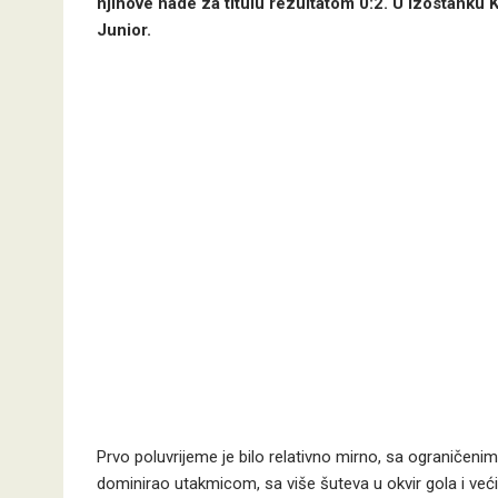
njihove nade za titulu rezultatom 0:2. U izostanku 
Junior.
Prvo poluvrijeme je bilo relativno mirno, sa ograničenim
dominirao utakmicom, sa više šuteva u okvir gola i ve