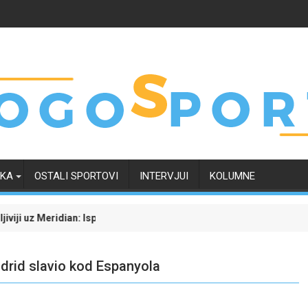
RKA
OSTALI SPORTOVI
INTERVJUI
KOLUMNE
: Isprati borbu za grupnu fazu uz najveće kvote
Dinamo uvjerljivom pobjedom savladao Kaunu Žalgi
Madrid slavio kod Espanyola