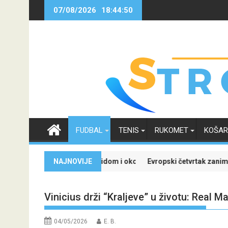
Skip
07/08/2026
18:44:51
to
content
FUDBAL
TENIS
RUKOMET
KOŠA
r sa Real Madridom i okončao neizvijesnost oko svoje budućnosti
NAJNOVIJE
Evropski četvrtak zanimljiviji uz Meridian
Vinicius drži “Kraljeve” u životu: Real 
04/05/2026
E. B.