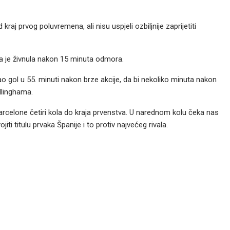
raj prvog poluvremena, ali nisu uspjeli ozbiljnije zaprijetiti
a je živnula nakon 15 minuta odmora.
o gol u 55. minuti nakon brze akcije, da bi nekoliko minuta nakon
llinghama.
rcelone četiri kola do kraja prvenstva. U narednom kolu čeka nas
i titulu prvaka Španije i to protiv najvećeg rivala.