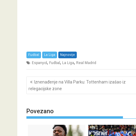
Fudbal
La Liga
Najnovije
,
,
,
Espanyol
Fudbal
La Liga
Real Madrid
Post
Iznenađenje na Villa Parku: Tottenham izašao iz
navigation
relegacijske zone
Povezano