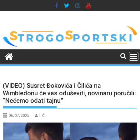
Skip
to
content
(VIDEO) Susret Đokovića i Čilića na
Wimbledonu će vas oduševiti, novinaru poručili:
“Nećemo odati tajnu”
06/07/2025
I. Ć.