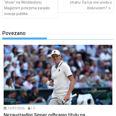
“show” na Wimbledonu:
strahu: Da li je sve uredu s
Magičnim potezima zaradio
Đokovićem?
ovacije publike
Povezano
12/07/2026
I. Ć.
Nezaustavljivi Sinner odbranio titulu na