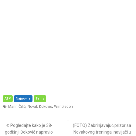
ATP
Najnovije
Tenis
,
,
Marin Čilić
Novak Đoković
Wimbledon
Post
Pogledajte kako je 38-
(FOTO) Zabrinjavajuć prizor sa
navigation
godišnji Đoković napravio
Novakovog treninga, navijači u