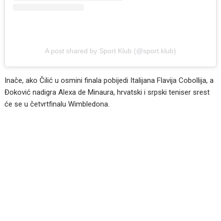
A post shared by Sport Klub (@sport.klub)
Inače, ako Čilić u osmini finala pobijedi Italijana Flavija Cobollija, a
Đoković nadigra Alexa de Minaura, hrvatski i srpski teniser srest
će se u četvrtfinalu Wimbledona.