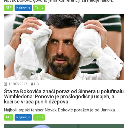
Novak Đoković govorio je na konferenciji za medije nakon...
ATP
Najnovije
Tenis
10/07/2026
I. Ć.
Šta za Đokovića znači poraz od Sinnera u polufinalu
Wimbledona: Ponovio je prošlogodišnji uspjeh, a
kući se vraća punih džepova
Najbolji srpski teniser Novak Đoković poražen je od Jannika...
ATP
Najnovije
Tenis