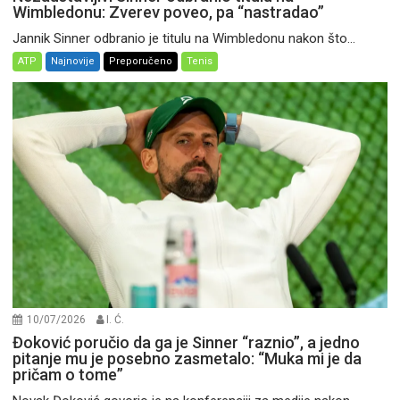
Wimbledonu: Zverev poveo, pa “nastradao”
Jannik Sinner odbranio je titulu na Wimbledonu nakon što...
ATP
Najnovije
Preporučeno
Tenis
10/07/2026
I. Ć.
Đoković poručio da ga je Sinner “raznio”, a jedno
pitanje mu je posebno zasmetalo: “Muka mi je da
pričam o tome”