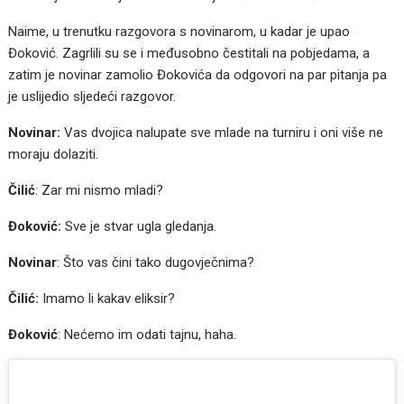
Naime, u trenutku razgovora s novinarom, u kadar je upao
Đoković. Zagrlili su se i međusobno čestitali na pobjedama, a
zatim je novinar zamolio Đokovića da odgovori na par pitanja pa
je uslijedio sljedeći razgovor.
Novinar:
Vas dvojica nalupate sve mlade na turniru i oni više ne
moraju dolaziti.
Čilić
: Zar mi nismo mladi?
Đoković:
Sve je stvar ugla gledanja.
Novinar
: Što vas čini tako dugovječnima?
Čilić:
Imamo li kakav eliksir?
Đoković
: Nećemo im odati tajnu, haha.