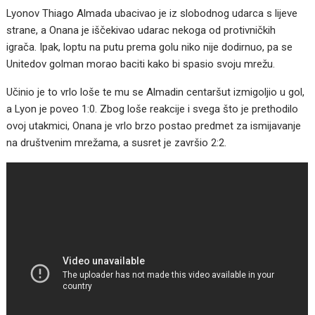
Lyonov Thiago Almada ubacivao je iz slobodnog udarca s lijeve
strane, a Onana je iščekivao udarac nekoga od protivničkih
igrača. Ipak, loptu na putu prema golu niko nije dodirnuo, pa se
Unitedov golman morao baciti kako bi spasio svoju mrežu.
Učinio je to vrlo loše te mu se Almadin centaršut izmigoljio u gol,
a Lyon je poveo 1:0. Zbog loše reakcije i svega što je prethodilo
ovoj utakmici, Onana je vrlo brzo postao predmet za ismijavanje
na društvenim mrežama, a susret je završio 2:2.