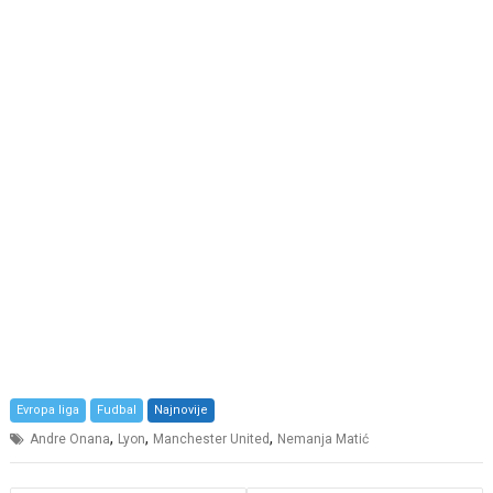
Evropa liga
Fudbal
Najnovije
,
,
,
Andre Onana
Lyon
Manchester United
Nemanja Matić