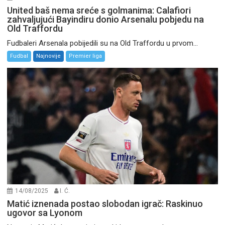
United baš nema sreće s golmanima: Calafiori
zahvaljujući Bayindiru donio Arsenalu pobjedu na
Old Traffordu
Fudbaleri Arsenala pobijedili su na Old Traffordu u prvom...
Fudbal
Najnovije
Premier liga
14/08/2025
I. Ć.
Matić iznenada postao slobodan igrač: Raskinuo
ugovor sa Lyonom