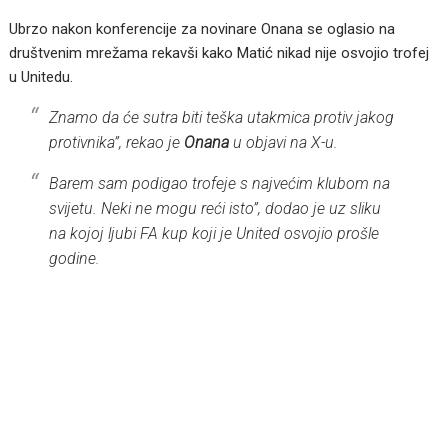
Ubrzo nakon konferencije za novinare Onana se oglasio na
društvenim mrežama rekavši kako Matić nikad nije osvojio trofej
u Unitedu.
Znamo da će sutra biti teška utakmica protiv jakog
protivnika”, rekao je
Onana
u objavi na X-u.
Barem sam podigao trofeje s najvećim klubom na
svijetu. Neki ne mogu reći isto”, dodao je uz sliku
na kojoj ljubi FA kup koji je United osvojio prošle
godine.