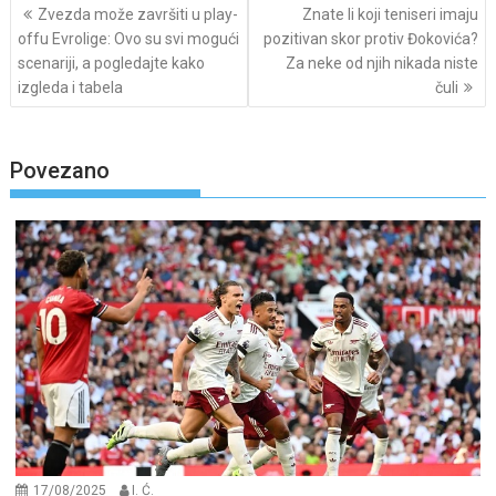
Post
Zvezda može završiti u play-
Znate li koji teniseri imaju
navigation
offu Evrolige: Ovo su svi mogući
pozitivan skor protiv Đokovića?
scenariji, a pogledajte kako
Za neke od njih nikada niste
izgleda i tabela
čuli
Povezano
17/08/2025
I. Ć.