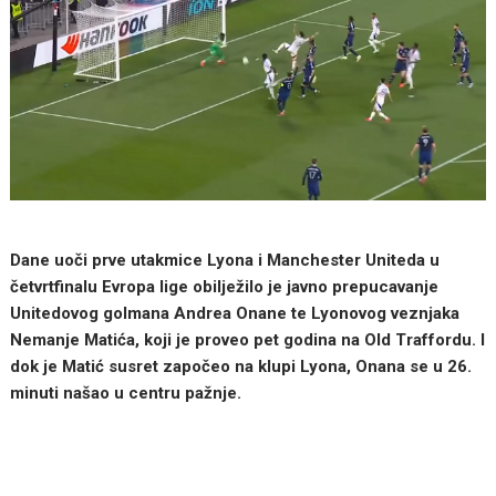
Dane uoči prve utakmice Lyona i Manchester Uniteda u
četvrtfinalu Evropa lige obilježilo je javno prepucavanje
Unitedovog golmana Andrea Onane te Lyonovog veznjaka
Nemanje Matića, koji je proveo pet godina na Old Traffordu. I
dok je Matić susret započeo na klupi Lyona, Onana se u 26.
minuti našao u centru pažnje.