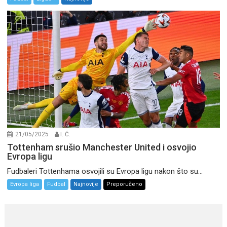
21/05/2025
I. Ć.
Tottenham srušio Manchester United i osvojio
Evropa ligu
Fudbaleri Tottenhama osvojili su Evropa ligu nakon što su...
Evropa liga
Fudbal
Najnovije
Preporučeno