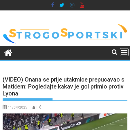
Skip
to
content
(VIDEO) Onana se prije utakmice prepucavao s
Matićem: Pogledajte kakav je gol primio protiv
Lyona
11/04/2025
I. Ć.