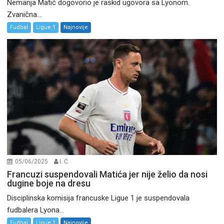
Nemanja Matić dogovorio je raskid ugovora sa Lyonom.
Zvanična...
Fudbal
Ligue 1
Najnovije
05/06/2025
I. Ć.
Francuzi suspendovali Matića jer nije želio da nosi
dugine boje na dresu
Disciplinska komisija francuske Ligue 1 je suspendovala
fudbalera Lyona...
Fudbal
Ligue 1
Najnovije