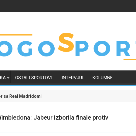
RKA
OSTALI SPORTOVI
INTERVJUI
KOLUMNE
Madridom i okončao neizvijesnost oko svoje budućnosti
Evropski četvrtak zanimljiviji uz Meridian: Isprati 
mbledona: Jabeur izborila finale protiv