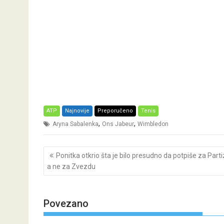
ATP
Najnovije
Preporučeno
Tenis
,
,
Aryna Sabalenka
Ons Jabeur
Wimbledon
Post
Ponitka otkrio šta je bilo presudno da potpiše za Parti
navigation
a ne za Zvezdu
Povezano