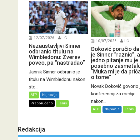
12/07/2026
I. Ć.
10/07/2026
I. Ć.
Nezaustavljivi Sinner
Đoković poručio da
odbranio titulu na
je Sinner “raznio”, a
Wimbledonu: Zverev
jedno pitanje mu je
poveo, pa “nastradao”
posebno zasmetalo
“Muka mi je da pri
Jannik Sinner odbranio je
o tome”
titulu na Wimbledonu nakon
Novak Đoković govorio 
što...
konferenciji za medije
ATP
Najnovije
nakon...
Preporučeno
Tenis
ATP
Najnovije
Tenis
Redakcija