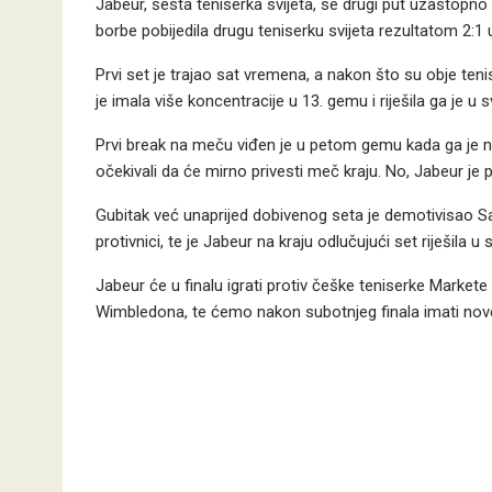
Jabeur, šesta teniserka svijeta, se drugi put uzastopno
borbe pobijedila drugu teniserku svijeta rezultatom 2:1
Prvi set je trajao sat vremena, a nakon što su obje tenis
je imala više koncentracije u 13. gemu i riješila ga je u 
Prvi break na meču viđen je u petom gemu kada ga je nap
očekivali da će mirno privesti meč kraju. No, Jabeur je 
Gubitak već unaprijed dobivenog seta je demotivisao S
protivnici, te je Jabeur na kraju odlučujući set riješila u s
Jabeur će u finalu igrati protiv češke teniserke Market
Wimbledona, te ćemo nakon subotnjeg finala imati novo 