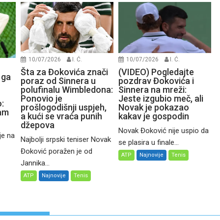
10/07/2026
I. Ć.
10/07/2026
I. Ć.
Šta za Đokovića znači
(VIDEO) Pogledajte
 ga
poraz od Sinnera u
pozdrav Đokovića i
polufinalu Wimbledona:
Sinnera na mreži:
Ponovio je
Jeste izgubio meč, ali
:
prošlogodišnji uspjeh,
Novak je pokazao
čam
a kući se vraća punih
kakav je gospodin
džepova
Novak Đoković nije uspio da
je na
Najbolji srpski teniser Novak
se plasira u finale...
Đoković poražen je od
ATP
Najnovije
Tenis
Jannika...
ATP
Najnovije
Tenis