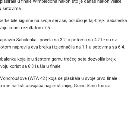
 plasirala u finale Wimbledona nakon što je danas nakon velike
 u setovima.
erke bile sigurne na svoje servise, odlučio je taj-brejk. Sabalenka
svoju korist rezultatom 7:5.
ravila Sabalenka i povela sa 3:2, a potom i sa 4:2 te su svi
potom napravila dva brejka i izjednačila na 1:1 u setovima sa 6:4.
abalenku koja je u šestom gemu trećeg seta dozvolila brejk
voju korist sa 6:3 i ušla u finale.
e Vondroušove (WTA 42.) koja se plasirala u svoje prvo finale
ime na listi osvajača najprestižnijeg Grand Slam turnira.