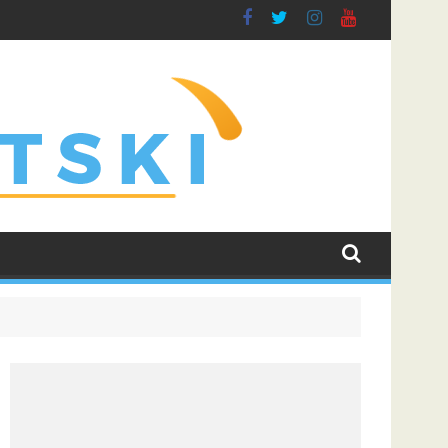
borbu za grupnu fazu uz najveće kvote
Dinamo uvjerljivom pobjedom savladao Kaunu Žalgiris i učvr