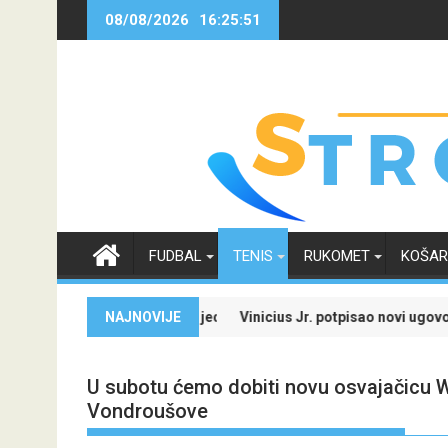
Skip
08/08/2026
16:25:52
to
content
FUDBAL
TENIS
RUKOMET
KOŠA
ecijale i iskoristi jedinstvenu ponudu
NAJNOVIJE
Vinicius Jr. potpisao novi ugovor sa Real 
U subotu ćemo dobiti novu osvajačicu Wi
Vondroušove