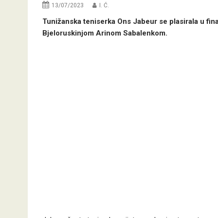
13/07/2023
I. Ć.
Tunižanska teniserka Ons Jabeur se plasirala u fi
Bjeloruskinjom Arinom Sabalenkom.