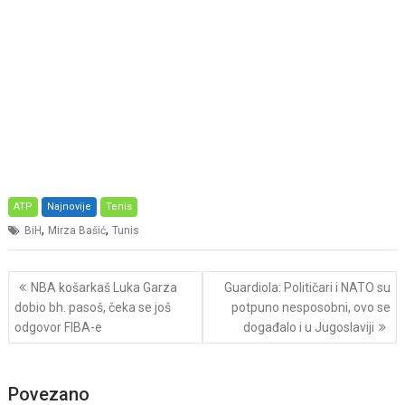
ATP
Najnovije
Tenis
,
,
BiH
Mirza Bašić
Tunis
Post
NBA košarkaš Luka Garza
Guardiola: Političari i NATO su
navigation
dobio bh. pasoš, čeka se još
potpuno nesposobni, ovo se
odgovor FIBA-e
događalo i u Jugoslaviji
Povezano