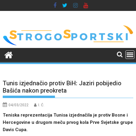
Skip
to
content
Tunis izjednačio protiv BiH: Jaziri pobijedio
Bašića nakon preokreta
04/03/2022
I. Ć.
Teniska reprezentacija Tunisa izjednačila je protiv Bosne i
Hercegovine u drugom meču prvog kola Prve Svjetske grupe
Davis Cupa.