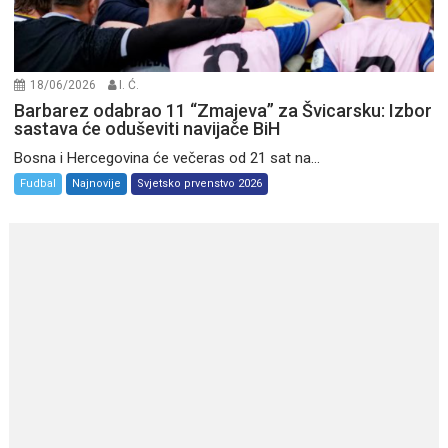
18/06/2026
I. Ć.
Barbarez odabrao 11 “Zmajeva” za Švicarsku: Izbor
sastava će oduševiti navijače BiH
Bosna i Hercegovina će večeras od 21 sat na...
Fudbal
Najnovije
Svjetsko prvenstvo 2026