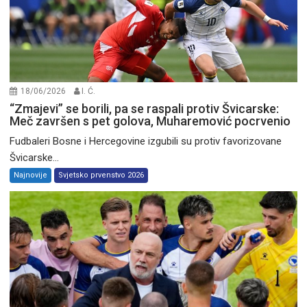
18/06/2026
I. Ć.
“Zmajevi” se borili, pa se raspali protiv Švicarske:
Meč završen s pet golova, Muharemović pocrvenio
Fudbaleri Bosne i Hercegovine izgubili su protiv favorizovane
Švicarske...
Najnovije
Svjetsko prvenstvo 2026