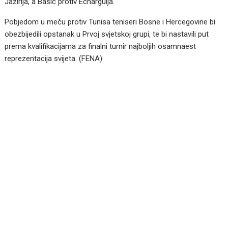
Jazirija, a Bašić protiv Echarguija.
Pobjedom u meču protiv Tunisa teniseri Bosne i Hercegovine bi
obezbijedili opstanak u Prvoj svjetskoj grupi, te bi nastavili put
prema kvalifikacijama za finalni turnir najboljih osamnaest
reprezentacija svijeta. (FENA)