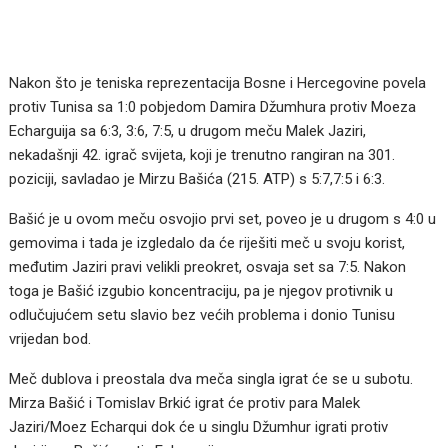
Nakon što je teniska reprezentacija Bosne i Hercegovine povela
protiv Tunisa sa 1:0 pobjedom Damira Džumhura protiv Moeza
Echarguija sa 6:3, 3:6, 7:5, u drugom meču Malek Jaziri,
nekadašnji 42. igrač svijeta, koji je trenutno rangiran na 301.
poziciji, savladao je Mirzu Bašića (215. ATP) s 5:7,7:5 i 6:3.
Bašić je u ovom meču osvojio prvi set, poveo je u drugom s 4:0 u
gemovima i tada je izgledalo da će riješiti meč u svoju korist,
međutim Jaziri pravi velikli preokret, osvaja set sa 7:5. Nakon
toga je Bašić izgubio koncentraciju, pa je njegov protivnik u
odlučujućem setu slavio bez većih problema i donio Tunisu
vrijedan bod.
Meč dublova i preostala dva meča singla igrat će se u subotu.
Mirza Bašić i Tomislav Brkić igrat će protiv para Malek
Jaziri/Moez Echarqui dok će u singlu Džumhur igrati protiv