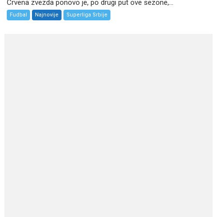
Crvena zvezda ponovo je, po drugi put ove sezone,...
Fudbal
Najnovije
Superliga Srbije