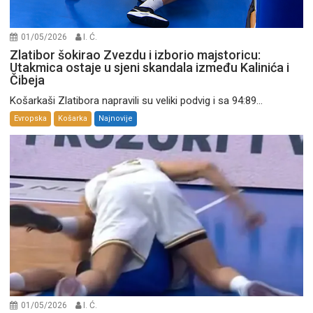
01/05/2026
I. Ć.
Zlatibor šokirao Zvezdu i izborio majstoricu:
Utakmica ostaje u sjeni skandala između Kalinića i
Čibeja
Košarkaši Zlatibora napravili su veliki podvig i sa 94:89...
Evropska
Košarka
Najnovije
01/05/2026
I. Ć.