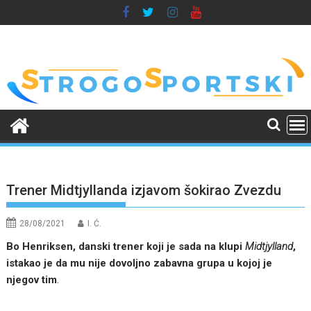
Skip
to
content
Trener Midtjyllanda izjavom šokirao Zvezdu
28/08/2021
I. Ć.
Bo Henriksen, danski trener koji je sada na klupi
Midtjylland
,
istakao je da mu nije dovoljno zabavna grupa u kojoj je
njegov tim
.