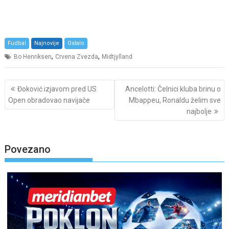
Fudbal
Najnovije
Ostalo
,
,
Bo Henriksen
Crvena Zvezda
Midtjylland
Post
Đoković izjavom pred US
Ancelotti: Čelnici kluba brinu o
navigation
Open obradovao navijače
Mbappeu, Ronaldu želim sve
najbolje
Povezano