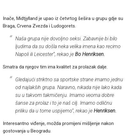
Inače, Midtjylland je upao iz četvrtog šešira u grupu gdje su
Braga, Crvena Zvezda i Ludogorets.
Naša grupa nije dovoljno seksi. Zabavnije bi bilo
ljudima da su došla neka velika imena kao recimo
Napoli ili Leicester
“, rekao je
Bo Henriksen.
Smatra da njegov tim ima kvalitet za prolazak dalje.
Gledajući striktno sa sportske strane imamo jednu
od najlakših grupa. Naravno, nikada nije lako kada
su u takvom takmičenju. Imamo veoma dobre
šanse za prolaz i to je naš cilj. Imamo odličnu
priliku da u tome uspijemo
“, rekao je
Henriksen.
Interesantno viđenje, možda promijeni mišljenje nakon
gostovanja u Beogradu.