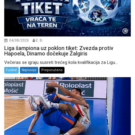
04/08/2026
E. B.
Liga šampiona uz poklon tiket: Zvezda protiv
Hapoela, Dinamo dočekuje Žalgiris
Večeras se igraju susreti trećeg kola kvalifikacija za Ligu...
Fudbal
Najnovije
Preporučeno