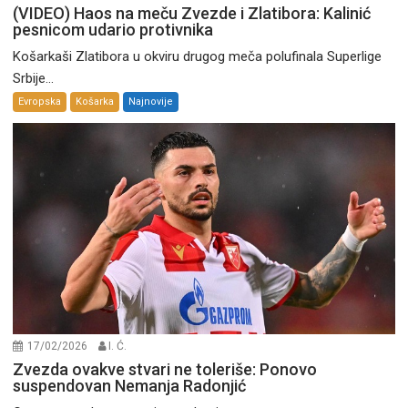
(VIDEO) Haos na meču Zvezde i Zlatibora: Kalinić
pesnicom udario protivnika
Košarkaši Zlatibora u okviru drugog meča polufinala Superlige
Srbije...
Evropska
Košarka
Najnovije
17/02/2026
I. Ć.
Zvezda ovakve stvari ne toleriše: Ponovo
suspendovan Nemanja Radonjić