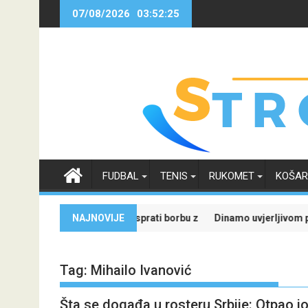
Skip
07/08/2026
03:52:25
to
content
FUDBAL
TENIS
RUKOMET
KOŠA
svoje budućnosti
mljiviji uz Meridian: Isprati borbu za grupnu fazu uz najveće kvote
NAJNOVIJE
Dinamo uvjerljivom pobjedom s
Tag:
Mihailo Ivanović
Šta se događa u rosteru Srbije: Otpao j