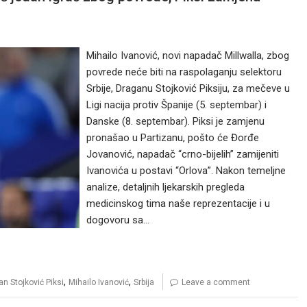
Mihailo Ivanović, novi napadač Millwalla, zbog
povrede neće biti na raspolaganju selektoru
Srbije, Draganu Stojković Piksiju, za mečeve u
Ligi nacija protiv Španije (5. septembar) i
Danske (8. septembar). Piksi je zamjenu
pronašao u Partizanu, pošto će Đorđe
Jovanović, napadač “crno-bijelih” zamijeniti
Ivanovića u postavi “Orlova”. Nakon temeljne
analize, detaljnih ljekarskih pregleda
medicinskog tima naše reprezentacije i u
dogovoru sa…
,
,
n Stojković Piksi
Mihailo Ivanović
Srbija
Leave a comment