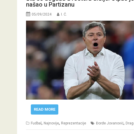
našao u Partizanu
05/09/2024
I. Ć.
READ MORE
,
,
,
Fudbal
Najnovije
Reprezentacije
Đorđe Jovanović
Draga