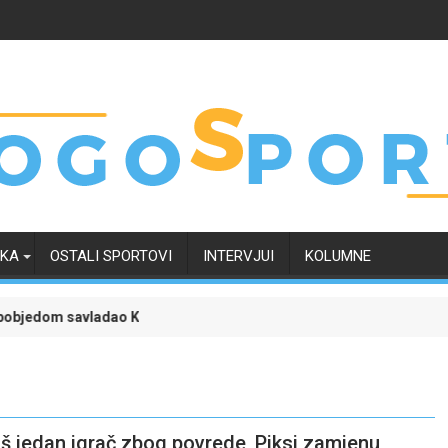
RKA
OSTALI SPORTOVI
INTERVJUI
KOLUMNE
avladao Kaunu Žalgiris i učvrstio šanse za kvalifikaciju u Ligu prv
Liga šampiona uz poklon tiket: Zvez
oš jedan igrač zbog povrede, Piksi zamjenu