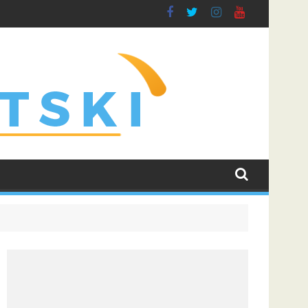
aka
da protiv Hapoela, Dinamo dočekuje Žalgiris
LeBron James i dalje najtraženije ime u NBA 