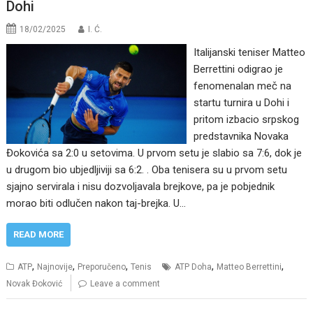
Dohi
18/02/2025
I. Ć.
Italijanski teniser Matteo
Berrettini odigrao je
fenomenalan meč na
startu turnira u Dohi i
pritom izbacio srpskog
predstavnika Novaka
Đokovića sa 2:0 u setovima. U prvom setu je slabio sa 7:6, dok je
u drugom bio ubjedljiviji sa 6:2. . Oba tenisera su u prvom setu
sjajno servirala i nisu dozvoljavala brejkove, pa je pobjednik
morao biti odlučen nakon taj-brejka. U…
READ MORE
,
,
,
,
,
ATP
Najnovije
Preporučeno
Tenis
ATP Doha
Matteo Berrettini
Novak Đoković
Leave a comment