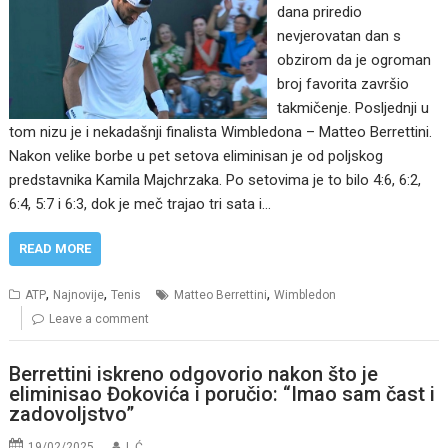
dana priredio
nevjerovatan dan s
obzirom da je ogroman
broj favorita završio
takmičenje. Posljednji u
tom nizu je i nekadašnji finalista Wimbledona – Matteo Berrettini.
Nakon velike borbe u pet setova eliminisan je od poljskog
predstavnika Kamila Majchrzaka. Po setovima je to bilo 4:6, 6:2,
6:4, 5:7 i 6:3, dok je meč trajao tri sata i…
READ MORE
,
,
,
ATP
Najnovije
Tenis
Matteo Berrettini
Wimbledon
Leave a comment
Berrettini iskreno odgovorio nakon što je
eliminisao Đokovića i poručio: “Imao sam čast i
zadovoljstvo”
19/02/2025
I. Ć.