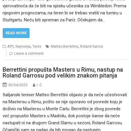
vjerovatnoća da će biti na spisku učesnika za Wimbledon. Prema
njegovim prognozama, na teren bi se trebao vratiti na turniru u
Stuttgartu. Neću biti spreman za Pariz. Očekujem da…
READ MORE
,
,
,
ATP
Najnovije
Tenis
Matteo Berrettini
Roland Garros
Leave a comment
Berrettini propušta Masters u Rimu, nastup na
Roland Garrosu pod velikim znakom pitanja
30/04/2023
I. Ć.
Italijanski teniser Matteo Berrettini objavio je da neće učestvovati
na Mastersu u Rimu, pošto se nije oporavio od povrede koju je
doživio na Mastersu u Monte Carlu. Berrettini je zbog povrede
već propustio Masters u Madridu, dok postoje šanse da neće
nastupati ni na drugom Grand Slamu u sezoni, Roland Garrosu.
Očajnički sam se nadao da bih mogao da nastupim…