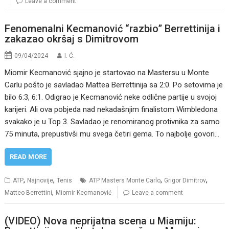
Leave a comment
Fenomenalni Kecmanović “razbio” Berrettinija i
zakazao okršaj s Dimitrovom
09/04/2024
I. Ć.
Miomir Kecmanović sjajno je startovao na Mastersu u Monte
Carlu pošto je savladao Mattea Berrettinija sa 2:0. Po setovima je
bilo 6:3, 6:1. Odigrao je Kecmanović neke odlične partije u svojoj
karijeri. Ali ova pobjeda nad nekadašnjim finalistom Wimbledona
svakako je u Top 3. Savladao je renomiranog protivnika za samo
75 minuta, prepustivši mu svega četiri gema. To najbolje govori…
READ MORE
,
,
,
,
ATP
Najnovije
Tenis
ATP Masters Monte Carlo
Grigor Dimitrov
,
Matteo Berrettini
Miomir Kecmanović
Leave a comment
(VIDEO) Nova neprijatna scena u Miamiju: