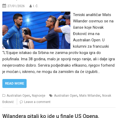
27/01/2026
I. Ć.
Teniski analitičar Mats
Wilander osvrnuo se na
šanse koje Novak
Đoković ima na
Australian Open. U
kolumni za francuski
“L’Equipe istakao da Srbina ne zanima protiv koga igra do
polufinala. Ima 38 godina, malo je sporiji nego ranije, ali i dalje igra
nevjerovatno dobro. Servira podjednako efikasno, njegov forhend
je moćan i, iskreno, ne mogu da zamislim da će izgubiti…
READ MORE
,
,
,
Australian Open
Najnovije
Australian Open
Mats Wilander
Novak
Đoković
Leave a comment
Wilandera pitali ko ide u finale US Opena,