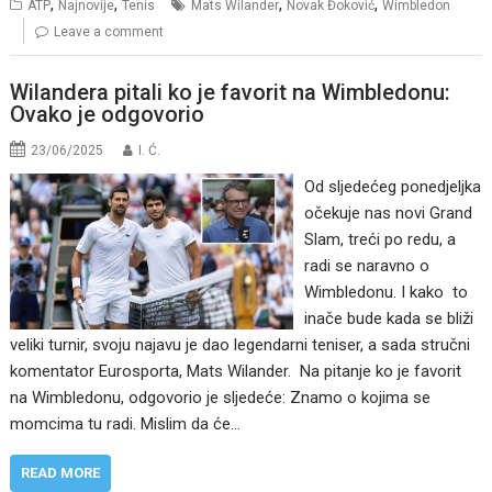
,
,
,
,
ATP
Najnovije
Tenis
Mats Wilander
Novak Đoković
Wimbledon
Leave a comment
Wilandera pitali ko je favorit na Wimbledonu:
Ovako je odgovorio
23/06/2025
I. Ć.
Od sljedećeg ponedjeljka
očekuje nas novi Grand
Slam, treći po redu, a
radi se naravno o
Wimbledonu. I kako to
inače bude kada se bliži
veliki turnir, svoju najavu je dao legendarni teniser, a sada stručni
komentator Eurosporta, Mats Wilander. Na pitanje ko je favorit
na Wimbledonu, odgovorio je sljedeće: Znamo o kojima se
momcima tu radi. Mislim da će…
READ MORE