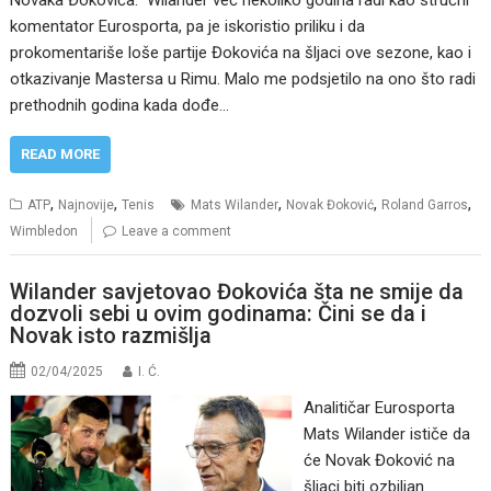
Novaka Đokovića. Wilander već nekoliko godina radi kao stručni
komentator Eurosporta, pa je iskoristio priliku i da
prokomentariše loše partije Đokovića na šljaci ove sezone, kao i
otkazivanje Mastersa u Rimu. Malo me podsjetilo na ono što radi
prethodnih godina kada dođe…
READ MORE
,
,
,
,
,
ATP
Najnovije
Tenis
Mats Wilander
Novak Đoković
Roland Garros
Wimbledon
Leave a comment
Wilander savjetovao Đokovića šta ne smije da
dozvoli sebi u ovim godinama: Čini se da i
Novak isto razmišlja
02/04/2025
I. Ć.
Analitičar Eurosporta
Mats Wilander ističe da
će Novak Đoković na
šljaci biti ozbiljan