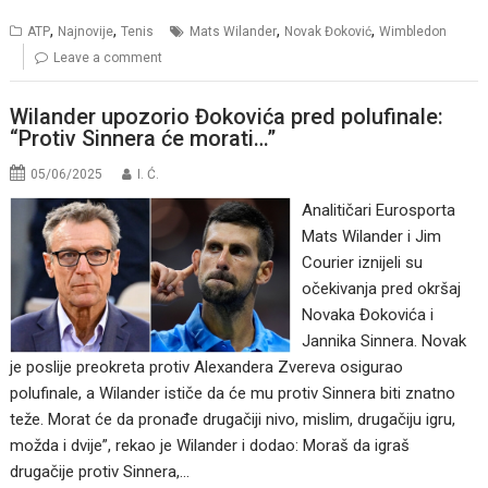
,
,
,
,
ATP
Najnovije
Tenis
Mats Wilander
Novak Đoković
Wimbledon
Leave a comment
Wilander upozorio Đokovića pred polufinale:
“Protiv Sinnera će morati…”
05/06/2025
I. Ć.
Analitičari Eurosporta
Mats Wilander i Jim
Courier iznijeli su
očekivanja pred okršaj
Novaka Đokovića i
Jannika Sinnera. Novak
je poslije preokreta protiv Alexandera Zvereva osigurao
polufinale, a Wilander ističe da će mu protiv Sinnera biti znatno
teže. Morat će da pronađe drugačiji nivo, mislim, drugačiju igru,
možda i dvije”, rekao je Wilander i dodao: Moraš da igraš
drugačije protiv Sinnera,…