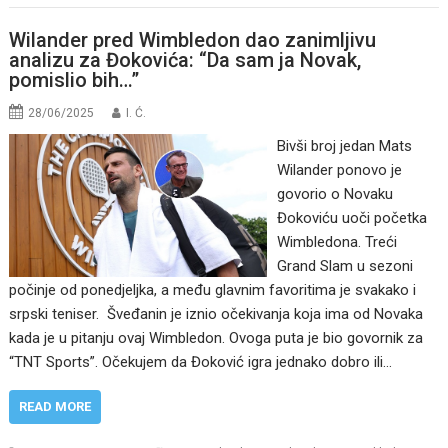
Wilander pred Wimbledon dao zanimljivu
analizu za Đokovića: “Da sam ja Novak,
pomislio bih…”
28/06/2025
I. Ć.
Bivši broj jedan Mats
Wilander ponovo je
govorio o Novaku
Đokoviću uoči početka
Wimbledona. Treći
Grand Slam u sezoni
počinje od ponedjeljka, a među glavnim favoritima je svakako i
srpski teniser. Šveđanin je iznio očekivanja koja ima od Novaka
kada je u pitanju ovaj Wimbledon. Ovoga puta je bio govornik za
“TNT Sports”. Očekujem da Đoković igra jednako dobro ili…
READ MORE