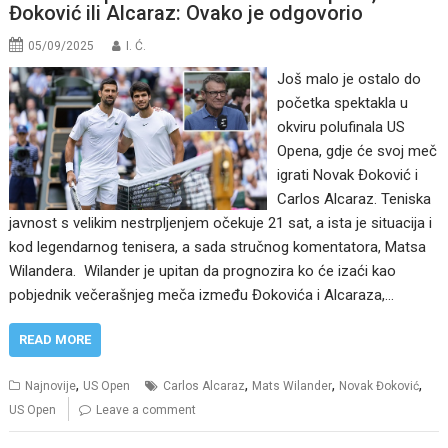
Đoković ili Alcaraz: Ovako je odgovorio
05/09/2025
I. Ć.
Još malo je ostalo do
početka spektakla u
okviru polufinala US
Opena, gdje će svoj meč
igrati Novak Đoković i
Carlos Alcaraz. Teniska
javnost s velikim nestrpljenjem očekuje 21 sat, a ista je situacija i
kod legendarnog tenisera, a sada stručnog komentatora, Matsa
Wilandera. Wilander je upitan da prognozira ko će izaći kao
pobjednik večerašnjeg meča između Đokovića i Alcaraza,…
READ MORE
,
,
,
,
Najnovije
US Open
Carlos Alcaraz
Mats Wilander
Novak Đoković
US Open
Leave a comment