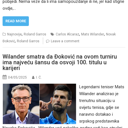
pobijedi. Nema veze da li ima samopouzdanje ili ne, jer kad stigne
ovdje,…
READ MORE
,
,
,
Najnovije
Roland Garros
Carlos Alcaraz
Mats Wilander
Novak
,
Đoković
Roland Garros
Leave a comment
Wilander smatra da Đoković na ovom turniru
ima najveću šansu da osvoji 100. titulu u
karijeri
04/05/2025
I. Ć.
Legendarni teniser Mats
Wilander analizirao je
trenutnu situaciju u
svijetu tenisa, gdje se
naravno dotakao i
srpskog predstavnika