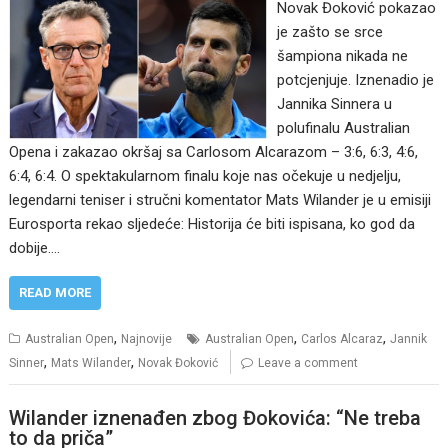
Novak Đoković pokazao
je zašto se srce
šampiona nikada ne
potcjenjuje. Iznenadio je
Jannika Sinnera u
polufinalu Australian
Opena i zakazao okršaj sa Carlosom Alcarazom – 3:6, 6:3, 4:6,
6:4, 6:4. O spektakularnom finalu koje nas očekuje u nedjelju,
legendarni teniser i stručni komentator Mats Wilander je u emisiji
Eurosporta rekao sljedeće: Historija će biti ispisana, ko god da
dobije.…
READ MORE
,
,
,
Australian Open
Najnovije
Australian Open
Carlos Alcaraz
Jannik
,
,
Sinner
Mats Wilander
Novak Đoković
Leave a comment
Wilander iznenađen zbog Đokovića: “Ne treba
to da priča”