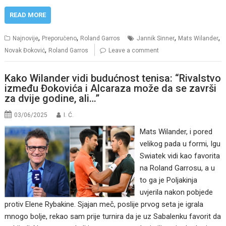
READ MORE
,
,
,
,
Najnovije
Preporučeno
Roland Garros
Jannik Sinner
Mats Wilander
,
Novak Đoković
Roland Garros
Leave a comment
Kako Wilander vidi budućnost tenisa: “Rivalstvo
između Đokovića i Alcaraza može da se završi
za dvije godine, ali…”
03/06/2025
I. Ć.
Mats Wilander, i pored
velikog pada u formi, Igu
Swiatek vidi kao favorita
na Roland Garrosu, a u
to ga je Poljakinja
uvjerila nakon pobjede
protiv Elene Rybakine. Sjajan meč, poslije prvog seta je igrala
mnogo bolje, rekao sam prije turnira da je uz Sabalenku favorit da