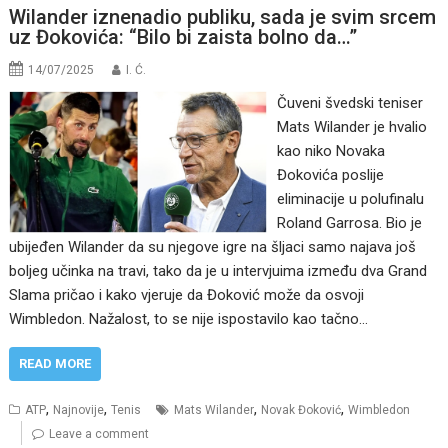
Wilander iznenadio publiku, sada je svim srcem
uz Đokovića: “Bilo bi zaista bolno da…”
14/07/2025
I. Ć.
Čuveni švedski teniser
Mats Wilander je hvalio
kao niko Novaka
Đokovića poslije
eliminacije u polufinalu
Roland Garrosa. Bio je
ubijeđen Wilander da su njegove igre na šljaci samo najava još
boljeg učinka na travi, tako da je u intervjuima između dva Grand
Slama pričao i kako vjeruje da Đoković može da osvoji
Wimbledon. Nažalost, to se nije ispostavilo kao tačno…
READ MORE
,
,
,
,
ATP
Najnovije
Tenis
Mats Wilander
Novak Đoković
Wimbledon
Leave a comment