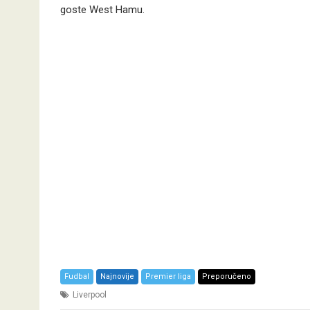
goste West Hamu.
Fudbal
Najnovije
Premier liga
Preporučeno
Liverpool