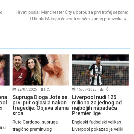
ao
Hrvati poslali Manchester City u borbu za prvi trofej sezone:
U finalu FA kupa će imati neočekivanog protivnika
22/07/2025
I. Ć.
15/07/2025
I. Ć.
ona
Supruga Dioga Jote se
Liverpool nudi 125
ool
prvi put oglasila nakon
miliona za jednog od
i
tragedije: Objava slama
najboljih napadača
srca
Premier lige
Rute Cardoso, supruga
Engleski fudbalski velikan
a u
tragično preminulog
Liverpool pokazao je veliki