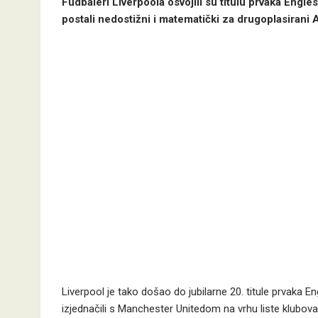
Fudbaleri Liverpoola osvojili su titulu prvaka Engles
postali nedostižni i matematički za drugoplasirani 
Liverpool je tako došao do jubilarne 20. titule prvaka 
izjednačili s Manchester Unitedom na vrhu liste klubova 