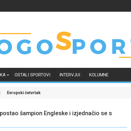
RKA
OSTALI SPORTOVI
INTERVJUI
KOLUMNE
jesnost oko svoje budućnosti
četvrtak zanimljiviji uz Meridian: Isprati borbu za grupnu fazu uz naj
Dinamo uvjerljivo
t postao šampion Engleske i izjednačio se s