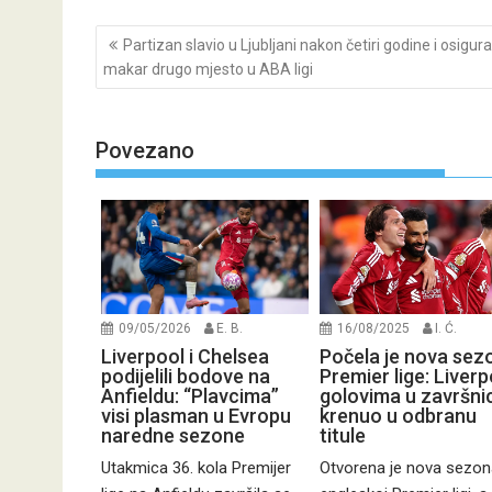
Post
Partizan slavio u Ljubljani nakon četiri godine i osigur
navigation
makar drugo mjesto u ABA ligi
Povezano
09/05/2026
E. B.
16/08/2025
I. Ć.
Liverpool i Chelsea
Počela je nova sez
podijelili bodove na
Premier lige: Liverp
Anfieldu: “Plavcima”
golovima u završnic
visi plasman u Evropu
krenuo u odbranu
naredne sezone
titule
Utakmica 36. kola Premijer
Otvorena je nova sezon