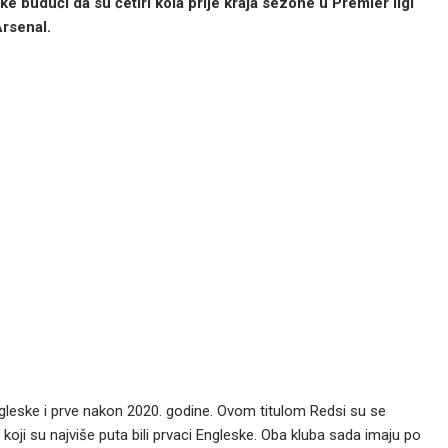
ke budući da su četiri kola prije kraja sezone u Premier ligi
Arsenal.
Engleske i prve nakon 2020. godine. Ovom titulom Redsi su se
koji su najviše puta bili prvaci Engleske. Oba kluba sada imaju po