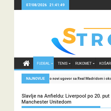
Skip
07/08/2026
21:41:50
to
content
FUDBAL
TENIS
RUKOMET
KOŠA
tvenu ponudu
nicius Jr. potpisao novi ugovor sa Real Madridom i okončao neizvi
NAJNOVIJE
Evropski 
Slavlje na Anfieldu: Liverpool po 20. pu
Manchester Unitedom