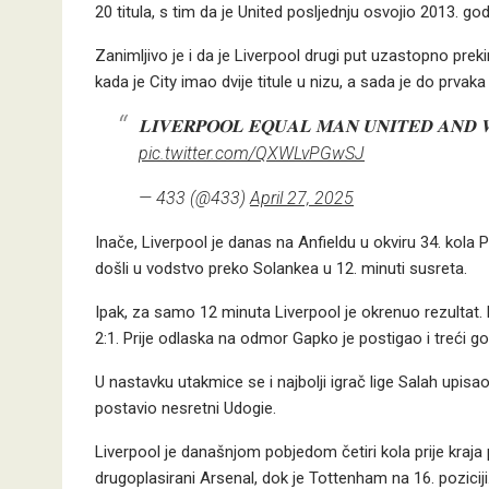
20 titula, s tim da je United posljednju osvojio 2013. god
Zanimljivo je i da je Liverpool drugi put uzastopno preki
kada je City imao dvije titule u nizu, a sada je do prva
𝐋𝐈𝐕𝐄𝐑𝐏𝐎𝐎𝐋 𝐄𝐐𝐔𝐀𝐋 𝐌𝐀𝐍 𝐔𝐍𝐈𝐓𝐄𝐃 𝐀𝐍𝐃 𝐖
pic.twitter.com/QXWLvPGwSJ
— 433 (@433)
April 27, 2025
Inače, Liverpool je danas na Anfieldu u okviru 34. kola 
došli u vodstvo preko Solankea u 12. minuti susreta.
Ipak, za samo 12 minuta Liverpool je okrenuo rezultat. 
2:1. Prije odlaska na odmor Gapko je postigao i treći go
U nastavku utakmice se i najbolji igrač lige Salah upisao
postavio nesretni Udogie.
Liverpool je današnjom pobjedom četiri kola prije kra
drugoplasirani Arsenal, dok je Tottenham na 16. pozici