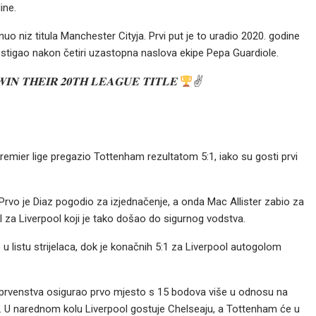
ine.
nuo niz titula Manchester Cityja. Prvi put je to uradio 2020. godine
ka stigao nakon četiri uzastopna naslova ekipe Pepa Guardiole.
𝐈𝐍 𝐓𝐇𝐄𝐈𝐑 𝟐𝟎𝐓𝐇 𝐋𝐄𝐀𝐆𝐔𝐄 𝐓𝐈𝐓𝐋𝐄
✌
Premier lige pregazio Tottenham rezultatom 5:1, iako su gosti prvi
Prvo je Diaz pogodio za izjednačenje, a onda Mac Allister zabio za
l za Liverpool koji je tako došao do sigurnog vodstva.
 u listu strijelaca, dok je konačnih 5:1 za Liverpool autogolom
ja prvenstva osigurao prvo mjesto s 15 bodova više u odnosu na
ji. U narednom kolu Liverpool gostuje Chelseaju, a Tottenham će u