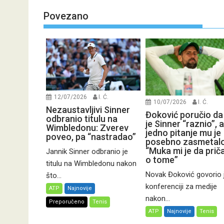
Povezano
12/07/2026
I. Ć.
10/07/2026
I. Ć.
Nezaustavljivi Sinner
Đoković poručio da
odbranio titulu na
je Sinner “raznio”, a
Wimbledonu: Zverev
jedno pitanje mu je
poveo, pa “nastradao”
posebno zasmetalo
“Muka mi je da pri
Jannik Sinner odbranio je
o tome”
titulu na Wimbledonu nakon
Novak Đoković govorio 
što...
konferenciji za medije
ATP
Najnovije
nakon...
Preporučeno
Tenis
ATP
Najnovije
Tenis