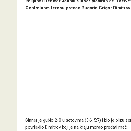
Italijanski teniser Jannik Sinner plasirao se u čet
Centralnom terenu predao Bugarin Grigor Dimitrov.
Sinner je gubio 2-0 u setovima (3:6, 5:7) i bio je blizu 
povrijedio Dimitrov koji je na kraju morao predati meč.