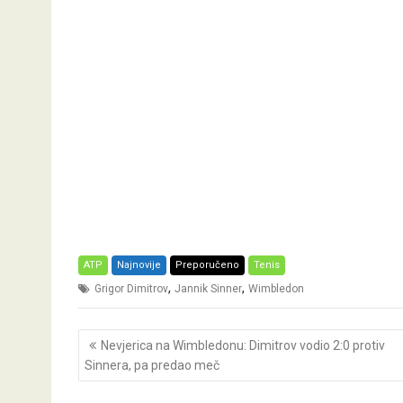
ATP
Najnovije
Preporučeno
Tenis
,
,
Grigor Dimitrov
Jannik Sinner
Wimbledon
Post
Nevjerica na Wimbledonu: Dimitrov vodio 2:0 protiv
navigation
Sinnera, pa predao meč