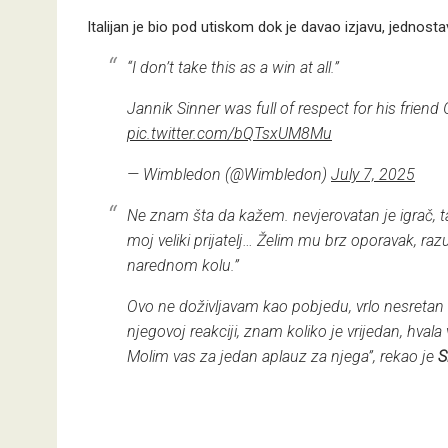
Italijan je bio pod utiskom dok je davao izjavu, jednost
“I don’t take this as a win at all.”
Jannik Sinner was full of respect for his friend 
pic.twitter.com/bQTsxUM8Mu
— Wimbledon (@Wimbledon)
July 7, 2025
Ne znam šta da kažem. nevjerovatan je igrač, ta
moj veliki prijatelj… Želim mu brz oporavak, razum
narednom kolu.”
Ovo ne doživljavam kao pobjedu, vrlo nesretan 
njegovoj reakciji, znam koliko je vrijedan, hvala v
Molim vas za jedan aplauz za njega”, rekao je
S