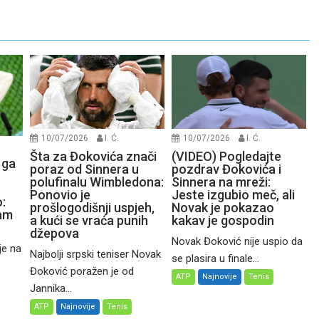
10/07/2026
I. Ć.
10/07/2026
I. Ć.
Šta za Đokovića znači
(VIDEO) Pogledajte
 ga
poraz od Sinnera u
pozdrav Đokovića i
polufinalu Wimbledona:
Sinnera na mreži:
Ponovio je
Jeste izgubio meč, ali
:
prošlogodišnji uspjeh,
Novak je pokazao
čam
a kući se vraća punih
kakav je gospodin
džepova
Novak Đoković nije uspio da
je na
Najbolji srpski teniser Novak
se plasira u finale...
Đoković poražen je od
ATP
Najnovije
Tenis
Jannika...
ATP
Najnovije
Tenis