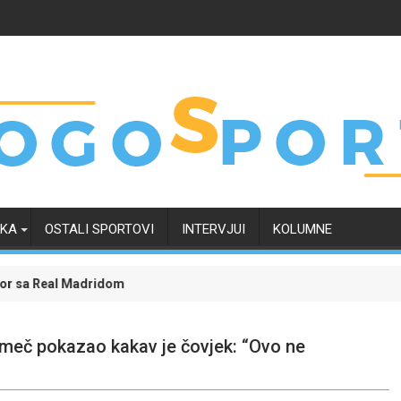
RKA
OSTALI SPORTOVI
INTERVJUI
KOLUMNE
idom i okončao neizvijesnost oko svoje budućnosti
Evropski četvrtak zanimljiviji uz Meridian: Isprati borb
 meč pokazao kakav je čovjek: “Ovo ne