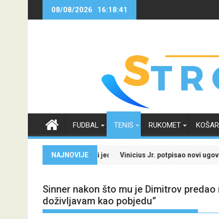
Skip
08/08/2026
16:18:41
to
content
FUDBAL
TENIS
RUKOMET
KOŠA
jale i iskoristi jedinstvenu ponudu
NAJNOVIJE
Vinicius Jr. potpisao novi ugovor sa Real Madr
Sinner nakon što mu je Dimitrov predao
doživljavam kao pobjedu”