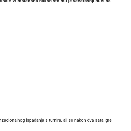
vrtfinale Wimbledona nakon što mu je večerašnji duel na
senzacionalnog ispadanja s turnira, ali se nakon dva sata igre