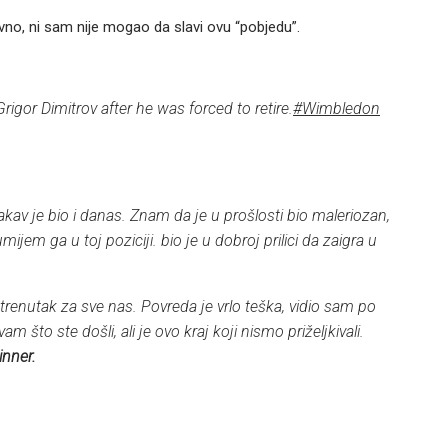
avno, ni sam nije mogao da slavi ovu “pobjedu”.
Grigor Dimitrov after he was forced to retire.
#Wimbledon
kav je bio i danas. Znam da je u prošlosti bio maleriozan,
ijem ga u toj poziciji. bio je u dobroj prilici da zaigra u
trenutak za sve nas. Povreda je vrlo teška, vidio sam po
am što ste došli, ali je ovo kraj koji nismo priželjkivali.
inner.