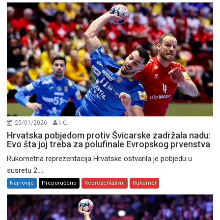
25/01/2026
I. Ć.
Hrvatska pobjedom protiv Švicarske zadržala nadu:
Evo šta joj treba za polufinale Evropskog prvenstva
Rukometna reprezentacija Hrvatske ostvarila je pobjedu u
susretu 2....
Najnovije
Preporučeno
Reprezentativni
Rukomet