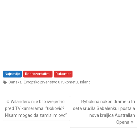
Najnovije
Reprezentativni
Rukomet
,
,
Danska
Evropsko prvenstvo u rukometu
Island
Post
Wilanderu nije bilo svejedno
Rybakina nakon drame u tri
navigation
pred TV kamerama: “Đoković?
seta srušila Sabalenku i postala
Nisam mogao da zamislim ovo”
nova kraljica Australian
Opena