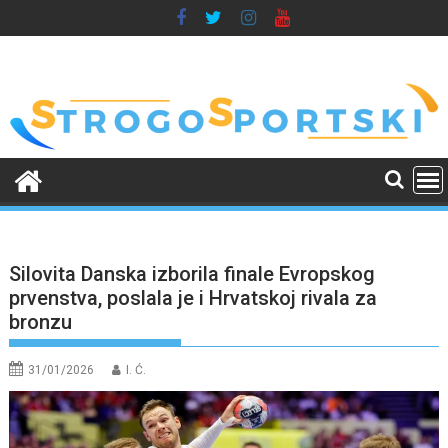
Skip
to
content
Silovita Danska izborila finale Evropskog
prvenstva, poslala je i Hrvatskoj rivala za
bronzu
31/01/2026
I. Ć.