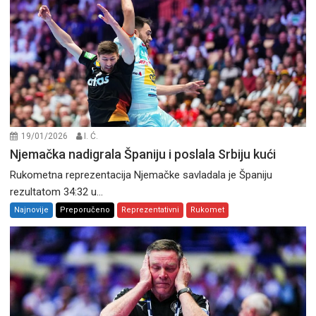
19/01/2026
I. Ć.
Njemačka nadigrala Španiju i poslala Srbiju kući
Rukometna reprezentacija Njemačke savladala je Španiju
rezultatom 34:32 u...
Najnovije
Preporučeno
Reprezentativni
Rukomet