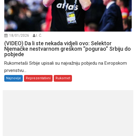
18/01/2026
I. Ć.
(VIDEO) Da li ste nekada vidjeli ovo: Selektor
Njemačke nestvarnom greškom “pogurao” Srbiju do
pobjede
Rukometaši Srbije upisali su najvažniju pobjedu na Evropskom
prvenstvu...
Najnovije
Reprezentativni
Rukomet