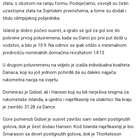
zlata, s obzirom na raniju formu. Podsjećamo, osvojili su četiri
uzastopna zlata na Svjetskim prvenstvima, a tome su dodali i
titulu olimpijskog pobjednika.
Island je dobro počeo susret, a igralo se gol za gol sve do
polovine prvog poluvremena, kada su Danci po prvi put došli u
vodstvo, a bilo je 10:9. Na odmor se ipak otišlo s minimalnom
prednošću nominalnih domaćina rezultatom 14:13.
U drugom poluvremenu na vidjelo je izašla individualna kvaliteta
Danaca, koji su još jednom potvrdili da su daleko najjača
rukometna nacija na svijetu.
Dominirao je Gidsel, ali i Hansen koji su bili nerješiva enigma za
rukometaše Islanda, a ujedno i najefikasniji na utakmici. Na kraju
je završilo 31:28 za Dance.
Gore pomenuti Gidsel je susret završio sam sedam postignutih
golova, dok je šest dodao Hansen. Kod Islanda najefikasniji je bio
Smarason sa devet postignutih golova, dok je Thorkelsson