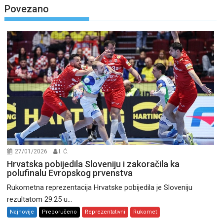
Povezano
27/01/2026
I. Ć.
Hrvatska pobijedila Sloveniju i zakoračila ka
polufinalu Evropskog prvenstva
Rukometna reprezentacija Hrvatske pobijedila je Sloveniju
rezultatom 29:25 u...
Najnovije
Preporučeno
Reprezentativni
Rukomet