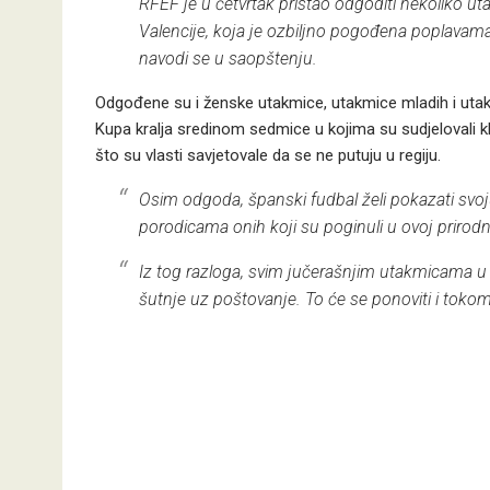
RFEF je u četvrtak pristao odgoditi nekoliko uta
Valencije, koja je ozbiljno pogođena poplavama u
navodi se u saopštenju.
Odgođene su i ženske utakmice, utakmice mladih i utak
Kupa kralja sredinom sedmice u kojima su sudjelovali k
što su vlasti savjetovale da se ne putuju u regiju.
Osim odgoda, španski fudbal želi pokazati svo
porodicama onih koji su poginuli u ovoj prirodn
Iz tog razloga, svim jučerašnjim utakmicama u
šutnje uz poštovanje. To će se ponoviti i tokom