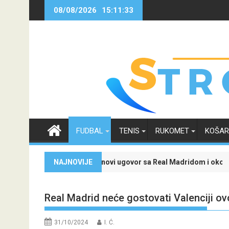
Skip
08/08/2026
15:11:34
to
content
FUDBAL
TENIS
RUKOMET
KOŠA
 ponudu
s Jr. potpisao novi ugovor sa Real Madridom i okončao neizvijesnos
NAJNOVIJE
Evropski četvrt
Real Madrid neće gostovati Valenciji ov
31/10/2024
I. Ć.