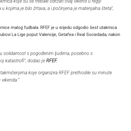
kmica koje su se trebale održati ovaj vikend u regiji
 kojima je bilo žrtava, a i počinjena je materijalna šteta”,
mice malog fudbala. RFEF je u srijedu odgodio šest utakmica
lubovi La Lige poput Valencije, Getafea i Real Sociedada, nakon
ju solidarnost s pogođenim ljudima, posebno s
oj katastrofi”, dodao je
RFEF.
 takmičenjima koje organizira RFEF prethodile su minute
 vikenda.”