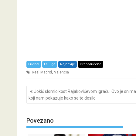
Fudbal
La Liga
Najnovije
Preporučeno
,
Real Madrid
Valencia
Post
Jokić slomio kost Rajakovićevom igraču: Ovo je snim
navigation
koji nam pokazuje kako se to desilo
Povezano