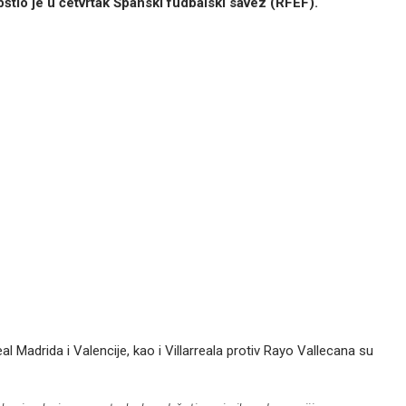
pštio je u četvrtak Španski fudbalski savez (RFEF).
 Madrida i Valencije, kao i Villarreala protiv Rayo Vallecana su