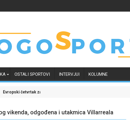
RKA
OSTALI SPORTOVI
INTERVJUI
KOLUMNE
t oko svoje budućnosti
ak zanimljiviji uz Meridian: Isprati borbu za grupnu fazu uz najveće 
Dinamo uvjerljivom pob
og vikenda, odgođena i utakmica Villarreala