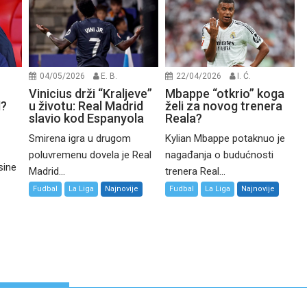
04/05/2026
E. B.
22/04/2026
I. Ć.
Vinicius drži “Kraljeve”
Mbappe “otkrio” koga
d?
u životu: Real Madrid
želi za novog trenera
slavio kod Espanyola
Reala?
Smirena igra u drugom
Kylian Mbappe potaknuo je
poluvremenu dovela je Real
nagađanja o budućnosti
sine
Madrid...
trenera Real...
Fudbal
La Liga
Najnovije
Fudbal
La Liga
Najnovije