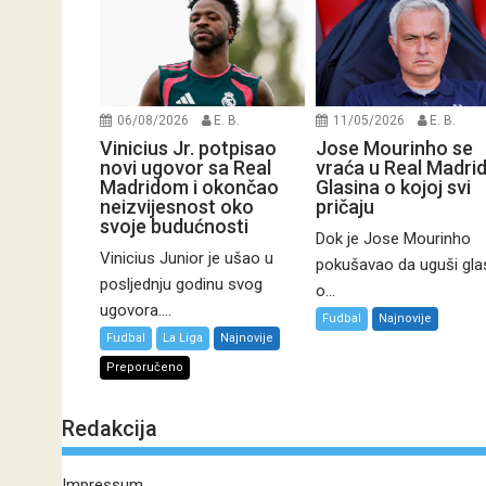
06/08/2026
E. B.
11/05/2026
E. B.
Vinicius Jr. potpisao
Jose Mourinho se
novi ugovor sa Real
vraća u Real Madri
Madridom i okončao
Glasina o kojoj svi
neizvijesnost oko
pričaju
svoje budućnosti
Dok je Jose Mourinho
Vinicius Junior je ušao u
pokušavao da uguši gla
posljednju godinu svog
o...
ugovora....
Fudbal
Najnovije
Fudbal
La Liga
Najnovije
Preporučeno
Redakcija
Impressum