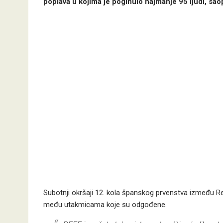
poplava u kojima je poginulo najmanje 95 ljudi, sao
Subotnji okršaji 12. kola španskog prvenstva između Real
među utakmicama koje su odgođene.