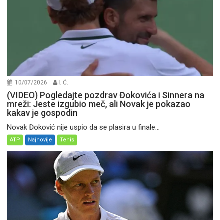
10/07/2026
I. Ć.
(VIDEO) Pogledajte pozdrav Đokovića i Sinnera na
mreži: Jeste izgubio meč, ali Novak je pokazao
kakav je gospodin
Novak Đoković nije uspio da se plasira u finale...
ATP
Najnovije
Tenis