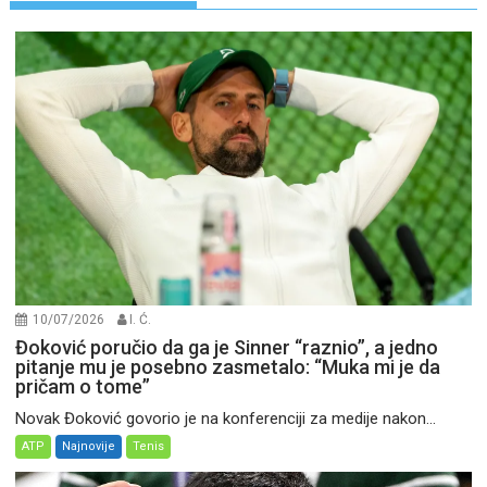
10/07/2026
I. Ć.
Đoković poručio da ga je Sinner “raznio”, a jedno
pitanje mu je posebno zasmetalo: “Muka mi je da
pričam o tome”
Novak Đoković govorio je na konferenciji za medije nakon...
ATP
Najnovije
Tenis