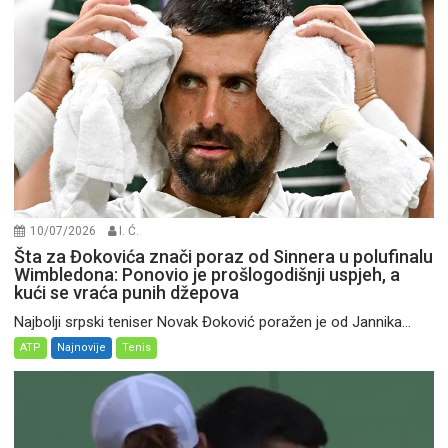
10/07/2026
I. Ć.
Šta za Đokovića znači poraz od Sinnera u polufinalu
Wimbledona: Ponovio je prošlogodišnji uspjeh, a
kući se vraća punih džepova
Najbolji srpski teniser Novak Đoković poražen je od Jannika...
ATP
Najnovije
Tenis