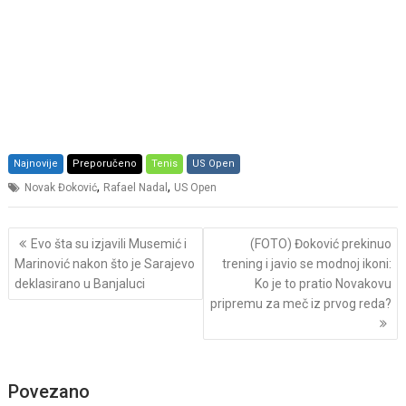
Najnovije
Preporučeno
Tenis
US Open
,
,
Novak Đoković
Rafael Nadal
US Open
Post
Evo šta su izjavili Musemić i
(FOTO) Đoković prekinuo
navigation
Marinović nakon što je Sarajevo
trening i javio se modnoj ikoni:
deklasirano u Banjaluci
Ko je to pratio Novakovu
pripremu za meč iz prvog reda?
Povezano