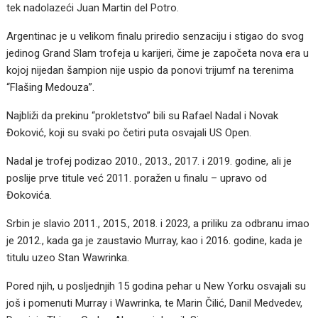
tek nadolazeći Juan Martin del Potro.
Argentinac je u velikom finalu priredio senzaciju i stigao do svog
jedinog Grand Slam trofeja u karijeri, čime je započeta nova era u
kojoj nijedan šampion nije uspio da ponovi trijumf na terenima
“Flašing Medouza”.
Najbliži da prekinu “prokletstvo” bili su Rafael Nadal i Novak
Đoković, koji su svaki po četiri puta osvajali US Open.
Nadal je trofej podizao 2010., 2013., 2017. i 2019. godine, ali je
poslije prve titule već 2011. poražen u finalu – upravo od
Đokovića.
Srbin je slavio 2011., 2015., 2018. i 2023, a priliku za odbranu imao
je 2012., kada ga je zaustavio Murray, kao i 2016. godine, kada je
titulu uzeo Stan Wawrinka.
Pored njih, u posljednjih 15 godina pehar u New Yorku osvajali su
još i pomenuti Murray i Wawrinka, te Marin Čilić, Danil Medvedev,