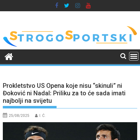
Skip
to
content
Prokletstvo US Opena koje nisu “skinuli” ni
Đoković ni Nadal: Priliku za to će sada imati
najbolji na svijetu
25/08/2025
I. Ć.