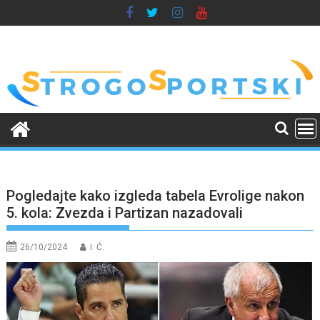
Skip
to
content
Pogledajte kako izgleda tabela Evrolige nakon
5. kola: Zvezda i Partizan nazadovali
26/10/2024
I. Ć.