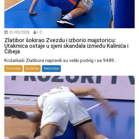
01/05/2026
I. Ć.
Zlatibor šokirao Zvezdu i izborio majstoricu:
Utakmica ostaje u sjeni skandala između Kalinića i
Čibeja
Košarkaši Zlatibora napravili su veliki podvig i sa 94:89...
Evropska
Košarka
Najnovije