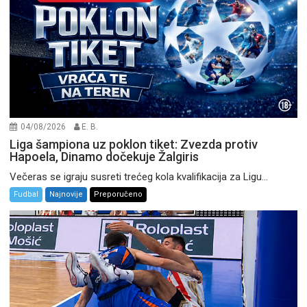
04/08/2026
E. B.
Liga šampiona uz poklon tiket: Zvezda protiv
Hapoela, Dinamo dočekuje Žalgiris
Večeras se igraju susreti trećeg kola kvalifikacija za Ligu...
Fudbal
Najnovije
Preporučeno