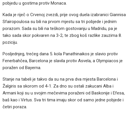
pobjedu u gostima protiv Monaca.
Kada je riječ o Crvenoj zvezdi, prije ovog duela izabranici Giannisa
Sfairopoulosa su bili na prvom mjestu sa tri pobjede i jednim
porazom. Sada su bili na teškom gostovanju u Madridu, pa je
tako sada skor pokvaren na 3-2, te zbog koš razlike zauzima 8.
poziciju.
Posljednjeg, trećeg dana 5. kola Panathinaikos je slavio protiv
Fenerbahčea, Barcelona je slavila protiv Asvela, a Olympiacos je
poražen od Bayerna.
Stanje na tabeli je takvo da su na prva dva mjesta Barcelona i
Žalgiris sa skorom od 4-1. Za dno su ostali zakucani Alba i
Armani koji su u svojim mečevima poraženi od Baskonije i Efesa,
baš kao i Virtus. Sva tri tima imaju skor od samo jedne pobjede i
četiri poraza.