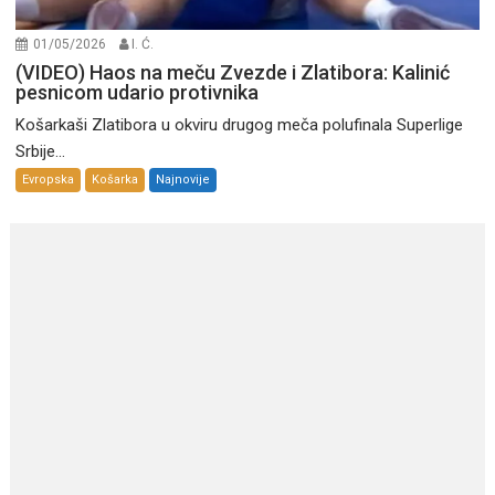
01/05/2026
I. Ć.
(VIDEO) Haos na meču Zvezde i Zlatibora: Kalinić
pesnicom udario protivnika
Košarkaši Zlatibora u okviru drugog meča polufinala Superlige
Srbije...
Evropska
Košarka
Najnovije