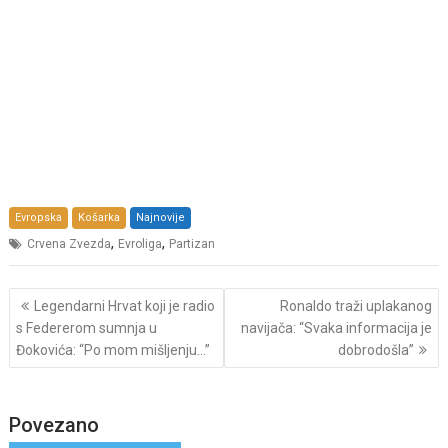
Evropska
Košarka
Najnovije
,
,
Crvena Zvezda
Evroliga
Partizan
Post
Legendarni Hrvat koji je radio
Ronaldo traži uplakanog
navigation
s Federerom sumnja u
navijača: “Svaka informacija je
Đokovića: “Po mom mišljenju…”
dobrodošla”
Povezano