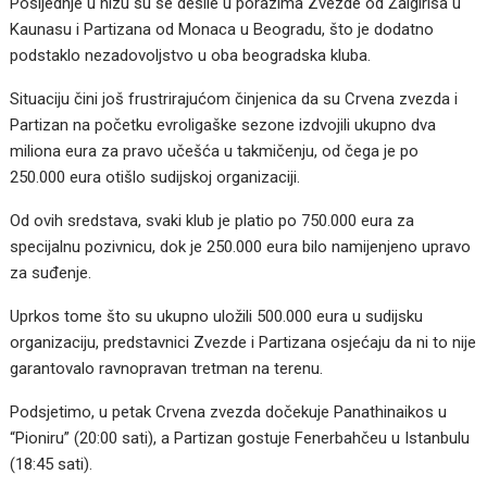
Posljednje u nizu su se desile u porazima Zvezde od Žalgirisa u
Kaunasu i Partizana od Monaca u Beogradu, što je dodatno
podstaklo nezadovoljstvo u oba beogradska kluba.
Situaciju čini još frustrirajućom činjenica da su Crvena zvezda i
Partizan na početku evroligaške sezone izdvojili ukupno dva
miliona eura za pravo učešća u takmičenju, od čega je po
250.000 eura otišlo sudijskoj organizaciji.
Od ovih sredstava, svaki klub je platio po 750.000 eura za
specijalnu pozivnicu, dok je 250.000 eura bilo namijenjeno upravo
za suđenje.
Uprkos tome što su ukupno uložili 500.000 eura u sudijsku
organizaciju, predstavnici Zvezde i Partizana osjećaju da ni to nije
garantovalo ravnopravan tretman na terenu.
Podsjetimo, u petak Crvena zvezda dočekuje Panathinaikos u
“Pioniru” (20:00 sati), a Partizan gostuje Fenerbahčeu u Istanbulu
(18:45 sati).