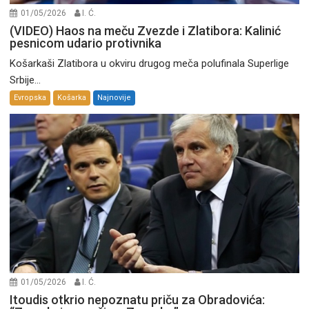
01/05/2026
I. Ć.
(VIDEO) Haos na meču Zvezde i Zlatibora: Kalinić
pesnicom udario protivnika
Košarkaši Zlatibora u okviru drugog meča polufinala Superlige
Srbije...
Evropska
Košarka
Najnovije
01/05/2026
I. Ć.
Itoudis otkrio nepoznatu priču za Obradovića: