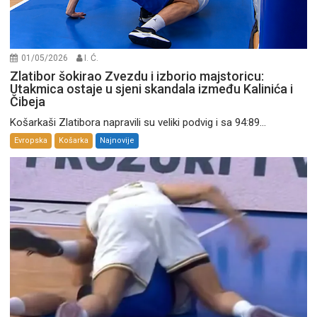
01/05/2026
I. Ć.
Zlatibor šokirao Zvezdu i izborio majstoricu:
Utakmica ostaje u sjeni skandala između Kalinića i
Čibeja
Košarkaši Zlatibora napravili su veliki podvig i sa 94:89...
Evropska
Košarka
Najnovije