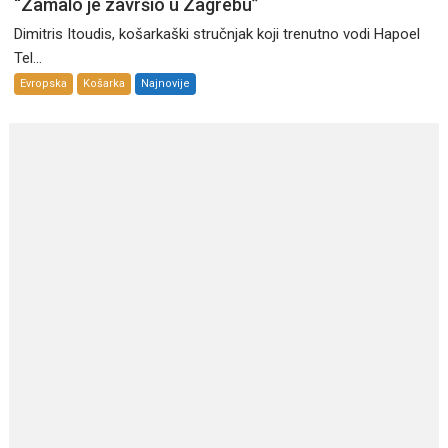
“Zamalo je završio u Zagrebu”
Dimitris Itoudis, košarkaški stručnjak koji trenutno vodi Hapoel
Tel...
Evropska
Košarka
Najnovije