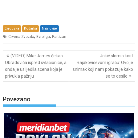
Evropska
Košarka
Najnovije
,
,
Crvena Zvezda
Evroliga
Partizan
Post
(VIDEO) Mike James čekao
Jokić slomio kost
navigation
Obradovića ispred svlačionice, a
Rajakovićevom igraču: Ovo je
onda je uslijedila scena koja je
snimak koji nam pokazuje kako
privukla pažnju
se to desilo
Povezano