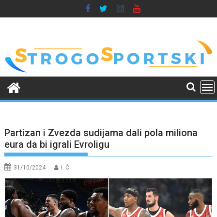
Skip
to
content
Partizan i Zvezda sudijama dali pola miliona
eura da bi igrali Evroligu
31/10/2024
I. Ć.