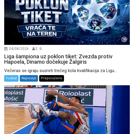
04/08/2026
E. B.
Liga šampiona uz poklon tiket: Zvezda protiv
Hapoela, Dinamo dočekuje Žalgiris
Večeras se igraju susreti trećeg kola kvalifikacija za Ligu...
Fudbal
Najnovije
Preporučeno