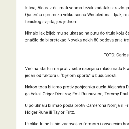
Istina, Alcaraz će imati veoma težak zadatak iz razlog
Queen’su spremi za veliku scenu Wimbledona. Ipak, nije
teniskog svijeta, još jednom.
Nimalo lak žrijeb mu se ukazao na putu do titule koju ć
značilo da bi pretekao Novaka nekih 80 bodova prije t
FOTO: Carlos
Već na startu ima protiv sebe nabrijanu mladu nadu Franc
jedan od faktora u “bijelom sportu” u budućnosti.
Nakon toga bi igrao protiv pobjednika duela Alejandra Da
ga čekali Grigor Dimitrov, Emil Ruusuvuori, Tommy Paul
U polufinalu bi imao posla protiv Camerona Norrija ili F
Holger Rune ili Taylor Fritz.
Ukoliko tu ne bi bio zadovoljan formom i osvojenim bod