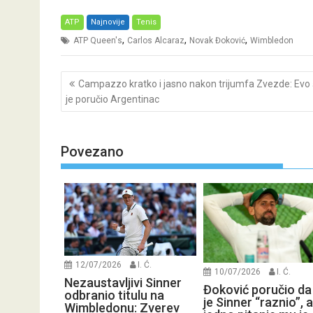
ATP
Najnovije
Tenis
,
,
,
ATP Queen's
Carlos Alcaraz
Novak Đoković
Wimbledon
Post
Campazzo kratko i jasno nakon trijumfa Zvezde: Evo 
navigation
je poručio Argentinac
Povezano
12/07/2026
I. Ć.
10/07/2026
I. Ć.
Nezaustavljivi Sinner
Đoković poručio da
odbranio titulu na
je Sinner “raznio”, a
Wimbledonu: Zverev