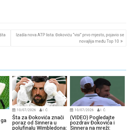
šta
Izašla nova ATP lista: Đokoviću “visi” prvo mjesto, pojavio se
novajlija među Top 10
10/07/2026
I. Ć.
10/07/2026
I. Ć.
Šta za Đokovića znači
(VIDEO) Pogledajte
 ga
poraz od Sinnera u
pozdrav Đokovića i
polufinalu Wimbledona:
Sinnera na mreži: