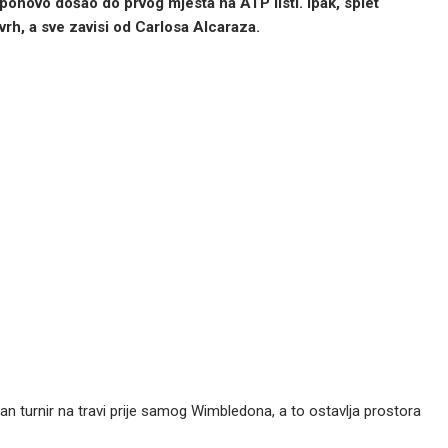
onovo došao do prvog mjesta na ATP listi. Ipak, splet
rh, a sve zavisi od Carlosa Alcaraza.
dan turnir na travi prije samog Wimbledona, a to ostavlja prostora