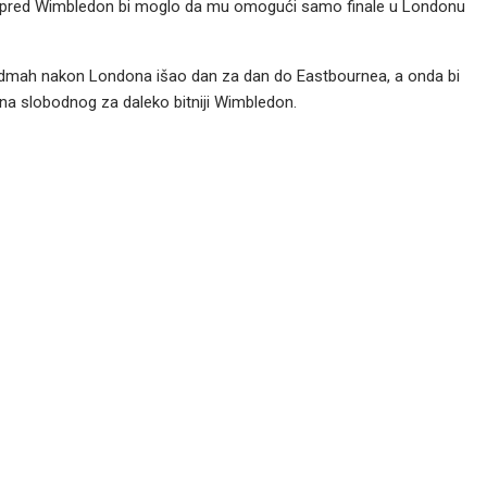
ta pred Wimbledon bi moglo da mu omogući samo finale u Londonu
bi odmah nakon Londona išao dan za dan do Eastbournea, a onda bi
a slobodnog za daleko bitniji Wimbledon.