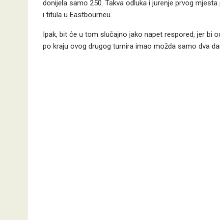
donijela samo 250. Takva odluka i jurenje prvog mjes
i titula u Eastbourneu.
Ipak, bit će u tom slučajno jako napet respored, jer 
po kraju ovog drugog turnira imao možda samo dva dan