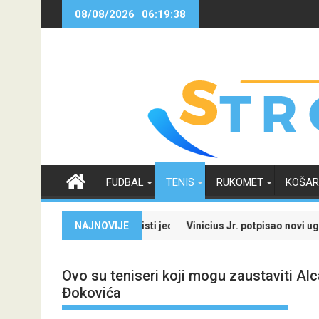
Skip
08/08/2026
06:19:39
to
content
FUDBAL
TENIS
RUKOMET
KOŠA
jale i iskoristi jedinstvenu ponudu
NAJNOVIJE
Vinicius Jr. potpisao novi ugovor sa Real Madr
Ovo su teniseri koji mogu zaustaviti A
Đokovića