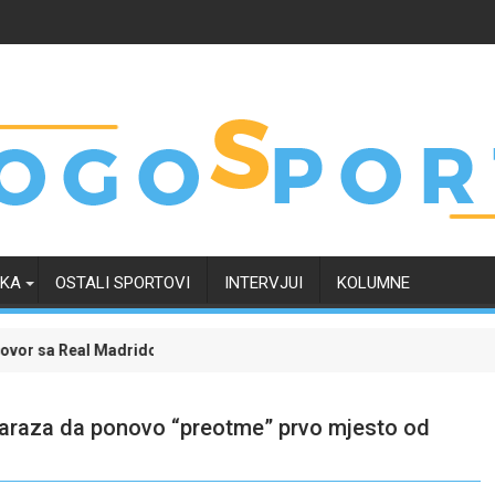
RKA
OSTALI SPORTOVI
INTERVJUI
KOLUMNE
idom i okončao neizvijesnost oko svoje budućnosti
Evropski četvrtak zanimljiviji uz Meridian: Isprati borb
lcaraza da ponovo “preotme” prvo mjesto od