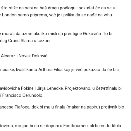
a što stiže na sebi ne baš dragu podlogu i pokušat će da se u
 London samo priprema, već je i prilika da se nađe na vrhu
e morati da uzme ukoliko misli da prestigne Đokovića. To bi
rećeg Grand Slama u sezoni.
 Alcaraz i Novak Đoković
uske, kvalifikanta Arthura Filsa koji je već pokazao da će biti
vidovicha Fokine i Jirija Lehecke. Projektovano, u četvrtfinalu bi
 i Francisco Cerundolo.
rancesa Tiafoea, dok bi mu u finalu (makar na papiru) protivnik bio
ovima, mogao bi da se dopuni u Eastbourneu, ali bi mu tu titula