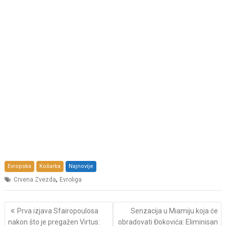
Evropska
Košarka
Najnovije
,
Crvena Zvezda
Evroliga
Post
Prva izjava Sfairopoulosa
Senzacija u Miamiju koja će
navigation
nakon što je pregažen Virtus:
obradovati Đokovića: Eliminisan