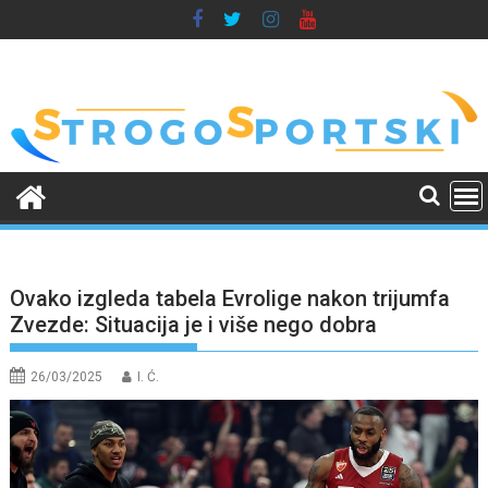
Skip
to
content
Ovako izgleda tabela Evrolige nakon trijumfa
Zvezde: Situacija je i više nego dobra
26/03/2025
I. Ć.