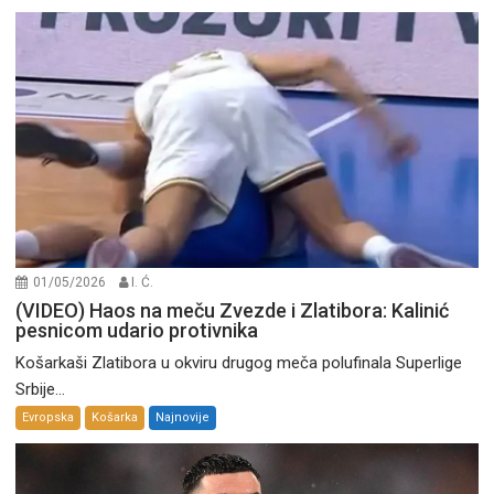
01/05/2026
I. Ć.
(VIDEO) Haos na meču Zvezde i Zlatibora: Kalinić
pesnicom udario protivnika
Košarkaši Zlatibora u okviru drugog meča polufinala Superlige
Srbije...
Evropska
Košarka
Najnovije