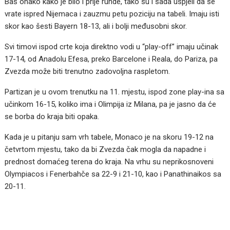
Baš onako kako je bilo i prije runde, tako su i sada uspjeli da se
vrate ispred Nijemaca i zauzmu petu poziciju na tabeli. Imaju isti
skor kao šesti Bayern 18-13, ali i bolji međusobni skor.
Svi timovi ispod crte koja direktno vodi u “play-off” imaju učinak
17-14, od Anadolu Efesa, preko Barcelone i Reala, do Pariza, pa
Zvezda može biti trenutno zadovoljna raspletom.
Partizan je u ovom trenutku na 11. mjestu, ispod zone play-ina sa
učinkom 16-15, koliko ima i Olimpija iz Milana, pa je jasno da će
se borba do kraja biti opaka.
Kada je u pitanju sam vrh tabele, Monaco je na skoru 19-12 na
četvrtom mjestu, tako da bi Zvezda čak mogla da napadne i
prednost domaćeg terena do kraja. Na vrhu su neprikosnoveni
Olympiacos i Fenerbahče sa 22-9 i 21-10, kao i Panathinaikos sa
20-11.