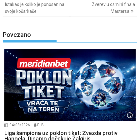
Istakao je koliko je ponosan na
Zverev u osmini finala
svoje košarkaše
Mastersa
Povezano
04/08/2026
E. B.
Liga šampiona uz poklon tiket: Zvezda protiv
Hapoela, Dinamo dočekuje Žalgiris