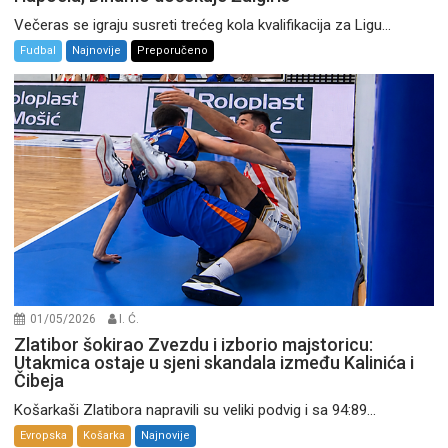
Večeras se igraju susreti trećeg kola kvalifikacija za Ligu...
Fudbal
Najnovije
Preporučeno
01/05/2026
I. Ć.
Zlatibor šokirao Zvezdu i izborio majstoricu:
Utakmica ostaje u sjeni skandala između Kalinića i
Čibeja
Košarkaši Zlatibora napravili su veliki podvig i sa 94:89...
Evropska
Košarka
Najnovije