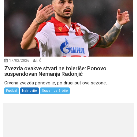
17/02/2026
I. Ć.
Zvezda ovakve stvari ne toleriše: Ponovo
suspendovan Nemanja Radonjić
Crvena zvezda ponovo je, po drugi put ove sezone,...
Fudbal
Najnovije
Superliga Srbije