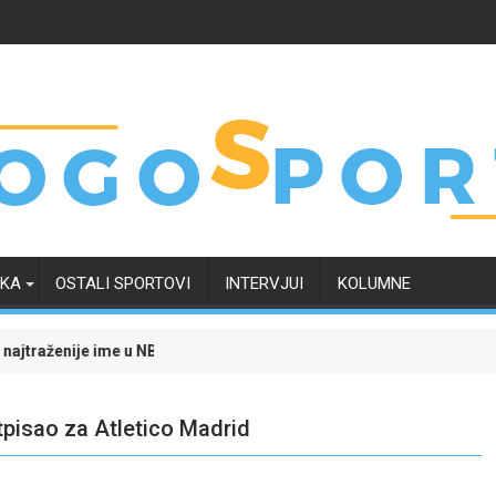
RKA
OSTALI SPORTOVI
INTERVJUI
KOLUMNE
nije ime u NBA ligi: Trenutno je na raskrsnici, a odluka uskoro "pada
Evo kako je transfer Tarika Muharem
pisao za Atletico Madrid