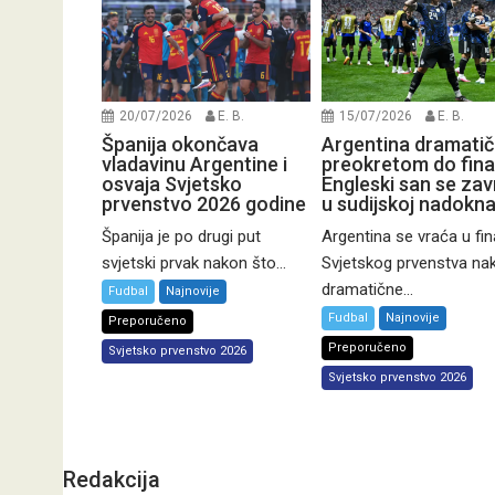
20/07/2026
E. B.
15/07/2026
E. B.
Španija okončava
Argentina dramati
vladavinu Argentine i
preokretom do fina
osvaja Svjetsko
Engleski san se zav
prvenstvo 2026 godine
u sudijskoj nadokna
Španija je po drugi put
Argentina se vraća u fin
svjetski prvak nakon što...
Svjetskog prvenstva na
dramatične...
Fudbal
Najnovije
Fudbal
Najnovije
Preporučeno
Preporučeno
Svjetsko prvenstvo 2026
Svjetsko prvenstvo 2026
Redakcija