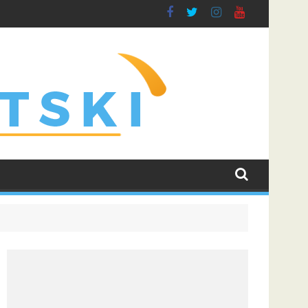
"
ovića uticao na njegove buduće saigrače u Leedsu
Rogers prešao u Chelsea rekordnim transfe