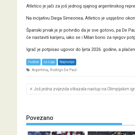
Atletico je jači za još jednog sjajnog argentinskog repr
Na incijativu Diega Simeonea, Atletico je uspješno ok
Španski prvak je je potvrdio da je sve gotovo, pa De 
će nastaviti karijeru, iako se i Milan borio za njegov potp
Igrač je potpisao ugovor do ljeta 2026. godine, a plaćen
Fudbal
La Liga
Najnovije
,
Argentina
Rodrigo De Paul
Post
Još jedna zvijezda otkazala nastup na Olimpijskim i
navigation
Povezano