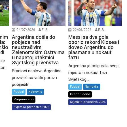
04/07/2026
E. B.
22/06/2026
E. B.
čnim
Argentina došla do
Messi sa dva gola
la:
pobjede nad
oborio rekord Klosea i
ršio
neustrašivim
doveo Argentinu do
di
Zelenortskim Ostrvima
plasmana u nokaut
u napetoj utakmici
fazu
ale
Svjetskog prvenstva
Argentina je osigurala svoje
kon
Branioci naslova Argentina
mjesto u nokaut fazi
preživjeli su veliki poraz i
Svjetskog...
pobijedili...
Fudbal
Najnovije
Fudbal
Najnovije
Preporučeno
Preporučeno
Svjetsko prvenstvo 2026
Svjetsko prvenstvo 2026