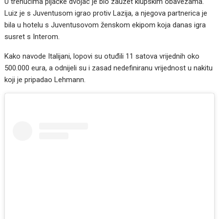
U trenucima pljačke dvojac je bio zauzet klupskim obavezama.
Luiz je s Juventusom igrao protiv Lazija, a njegova partnerica je
bila u hotelu s Juventusovom ženskom ekipom koja danas igra
susret s Interom.
Kako navode Italijani, lopovi su otuđili 11 satova vrijednih oko
500.000 eura, a odnijeli su i zasad nedefiniranu vrijednost u nakitu
koji je pripadao Lehmann.