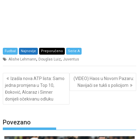
Fudbal
Najnovije
Preporučeno
Serie A
,
,
Alishe Lehmann
Douglas Luiz
Juventus
Post
Izašla nova ATP lista: Samo
(VIDEO) Haos u Novom Pazaru:
navigation
jedna promjena u Top 10,
Navijači se tukli s policijom
Đoković, Alcaraz i Sinner
donijeli očekivanu odluku
Povezano