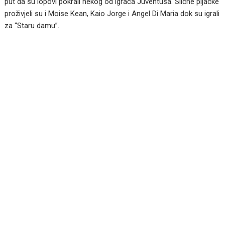
put da su lopovi pokrali nekog od igrača Juventusa. Slične pljačke
proživjeli su i Moise Kean, Kaio Jorge i Angel Di Maria dok su igrali
za “Staru damu”.