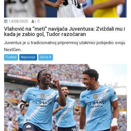
14/08/2025
I. Ć.
Vlahović na “meti” navijača Juventusa: Zviždali mu i
kada je zabio gol, Tudor razočaran
Juventus je u tradicionalnoj pripremnoj utakmici pobijedio svoju
NextGen...
Fudbal
Najnovije
Serie A