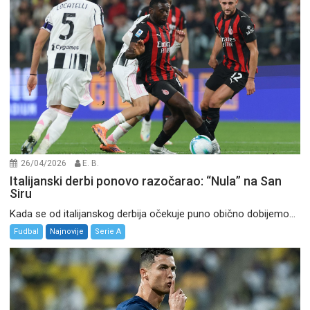
26/04/2026
E. B.
Italijanski derbi ponovo razočarao: “Nula” na San
Siru
Kada se od italijanskog derbija očekuje puno obično dobijemo...
Fudbal
Najnovije
Serie A