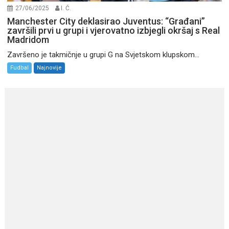
27/06/2025
I. Ć.
Manchester City deklasirao Juventus: “Građani”
završili prvi u grupi i vjerovatno izbjegli okršaj s Real
Madridom
Završeno je takmičnje u grupi G na Svjetskom klupskom...
Fudbal
Najnovije